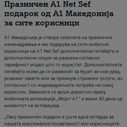
Празничен A1 Net Sеf
За нас
подарок од А1 Македонија
за сите корисници
#ПодобарОнлајн
А1 Македонија ја отвора сезоната на празнични
изненадувања и им подарува на сите мобилни
корисници на A1 Net Sef дополнителни гигабајти и
дополнителни опции за размена согласно
тарифниот модел што го користат. Дополнителните
гигабајти може да се разменат за буџет за нов уред,
роаминг пакети или за премиум стриминг услуги, во
согласност со индивидуалните потреби на секој
корисник. Замената се врши директно преку
мобилната апликација „Мојот А1“ и важи 30 дена од
моментот на активација.
„Овој празничен подарок е уште една потврда за
нашата максимална посветеност кон корисниците