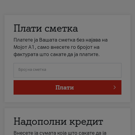
Плати сметка
Платете ја Вашата сметка без најава на
Мојот А1, само внесете го бројот на
фактурата што сакате да ја платите.
Број на сметка
Плати
Надополни кредит
Внесете ја сумата која што сакате да ја