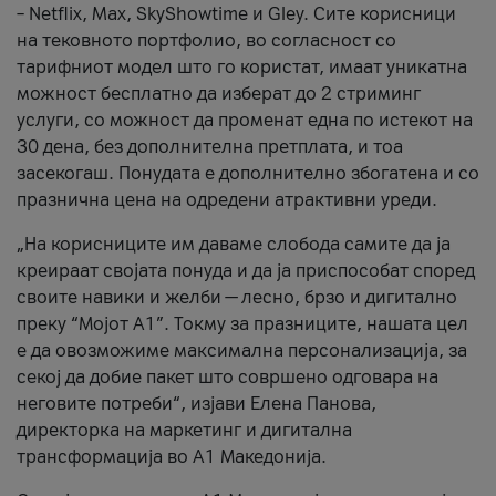
– Netflix, Max, SkyShowtime и Gley. Сите корисници
на тековното портфолио, во согласност со
тарифниот модел што го користат, имаат уникатна
можност бесплатно да изберат до 2 стриминг
услуги, со можност да променат една по истекот на
30 дена, без дополнителна претплата, и тоа
засекогаш. Понудата е дополнително збогатена и со
празнична цена на одредени атрактивни уреди.
„На корисниците им даваме слобода самите да ја
креираат својата понуда и да ја приспособат според
своите навики и желби — лесно, брзо и дигитално
преку “Мојот А1”. Токму за празниците, нашата цел
е да овозможиме максимална персонализација, за
секој да добие пакет што совршено одговара на
неговите потреби“, изјави Елена Панова,
директорка на маркетинг и дигитална
трансформација во А1 Македонија.