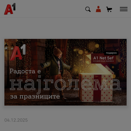
МК
EN
SQ
Приватни
Деловни
Поддршка
Надополни кредит
04.12.2025
Плати сметка