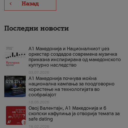
Назад
Последни новости
А1 Македонија и Националниот џез
оркестар создадоа современа музичка
приказна инспирирана од македонското
културно наследство
03.07.2026
A1 Македонија почнува моќна
национална кампања за поодговорно
користење на технологијата во
сообраќајот
18.05.2026
Овој Валентајн, A1 Македонија и 6
скопски кафулиња ја отворија темата за
safe dating
16.02.2026