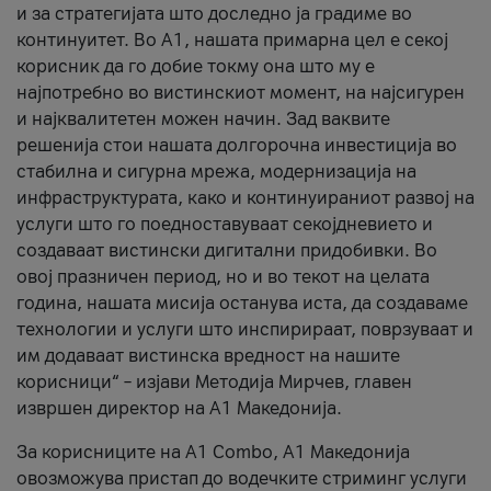
и за стратегијата што доследно ја градиме во
континуитет. Во А1, нашата примарна цел е секој
корисник да го добие токму она што му е
најпотребно во вистинскиот момент, на најсигурен
и најквалитетен можен начин. Зад ваквите
решенија стои нашата долгорочна инвестиција во
стабилна и сигурна мрежа, модернизација на
инфраструктурата, како и континуираниот развој на
услуги што го поедноставуваат секојдневието и
создаваат вистински дигитални придобивки. Во
овој празничен период, но и во текот на целата
година, нашата мисија останува иста, да создаваме
технологии и услуги што инспирираат, поврзуваат и
им додаваат вистинска вредност на нашите
корисници“ – изјави Методија Мирчев, главен
извршен директор на А1 Македонија.
За корисниците на A1 Combo, А1 Македонија
овозможува пристап до водечките стриминг услуги