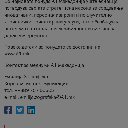
Со најновата понуда А1 Македонија уште еднаш ја
потврдува својата стратегиска насока за создавање
иновативни, персонализирани и исклучително
кориснички ориентирани услуги, што обезбедуваат
поголема контрола, флексибилност и вистинска
додадена вредност.
Повеќе детали за понудата се достапни на
www.А1.mk.
Контакт за медиуми А1 Македонија:
Емилија Зографска
Корпоративни комуникации
тел. ++389 75 400505
e-mail: emilija.zografska@A1.mk