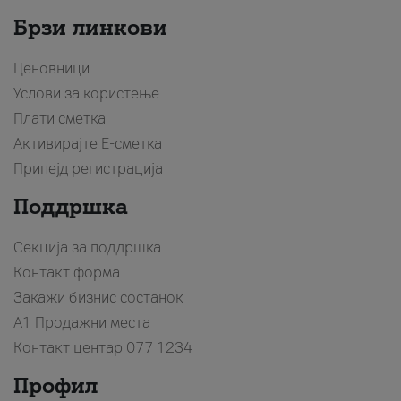
Брзи линкови
Ценовници
Услови за користење
Плати сметка
Активирајте Е-сметка
Припејд регистрација
Поддршка
Секција за поддршка
Контакт форма
Закажи бизнис состанок
A1 Продажни места
Контакт центар
077 1234
Профил