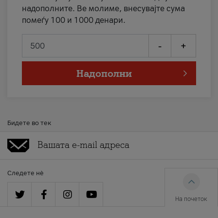
надополните. Ве молиме, внесувајте сума
помеѓу 100 и 1000 денари.
-
+
Надополни
Бидете во тек
Следете нè
На почеток