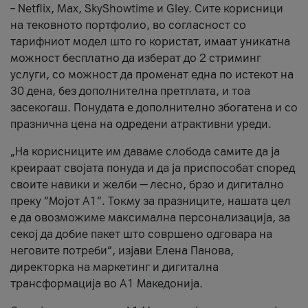
– Netflix, Max, SkyShowtime и Gley. Сите корисници
на тековното портфолио, во согласност со
тарифниот модел што го користат, имаат уникатна
можност бесплатно да изберат до 2 стриминг
услуги, со можност да променат една по истекот на
30 дена, без дополнителна претплата, и тоа
засекогаш. Понудата е дополнително збогатена и со
празнична цена на одредени атрактивни уреди.
„На корисниците им даваме слобода самите да ја
креираат својата понуда и да ја приспособат според
своите навики и желби — лесно, брзо и дигитално
преку “Мојот А1”. Токму за празниците, нашата цел
е да овозможиме максимална персонализација, за
секој да добие пакет што совршено одговара на
неговите потреби“, изјави Елена Панова,
директорка на маркетинг и дигитална
трансформација во А1 Македонија.