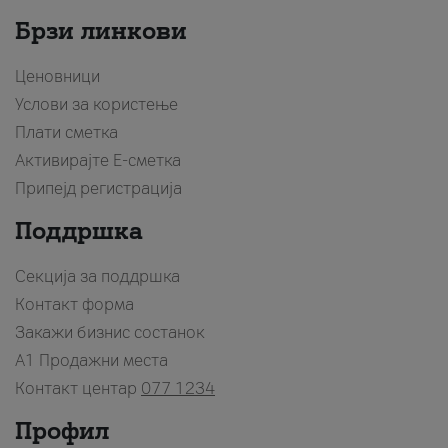
Брзи линкови
Ценовници
Услови за користење
Плати сметка
Активирајте Е-сметка
Припејд регистрација
Поддршка
Секција за поддршка
Контакт форма
Закажи бизнис состанок
A1 Продажни места
Контакт центар
077 1234
Профил