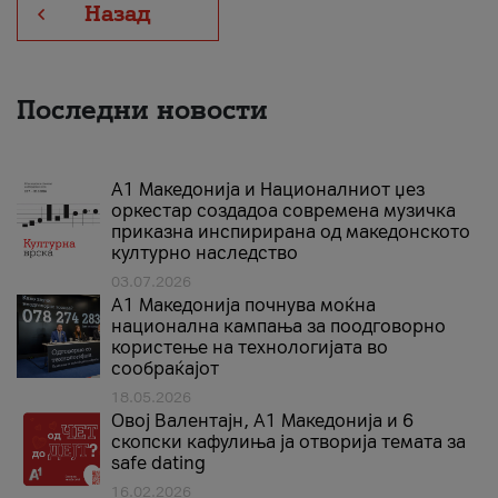
Назад
Последни новости
А1 Македонија и Националниот џез
оркестар создадоа современа музичка
приказна инспирирана од македонското
културно наследство
03.07.2026
A1 Македонија почнува моќна
национална кампања за поодговорно
користење на технологијата во
сообраќајот
18.05.2026
Овој Валентајн, A1 Македонија и 6
скопски кафулиња ја отворија темата за
safe dating
16.02.2026