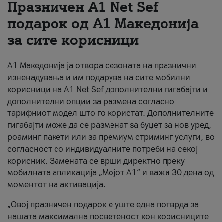
Празничен A1 Net Sеf
За нас
подарок од А1 Македонија
за сите корисници
#ПодобарОнлајн
А1 Македонија ја отвора сезоната на празнични
изненадувања и им подарува на сите мобилни
корисници на A1 Net Sef дополнителни гигабајти и
дополнителни опции за размена согласно
тарифниот модел што го користат. Дополнителните
гигабајти може да се разменат за буџет за нов уред,
роаминг пакети или за премиум стриминг услуги, во
согласност со индивидуалните потреби на секој
корисник. Замената се врши директно преку
мобилната апликација „Мојот А1“ и важи 30 дена од
моментот на активација.
„Овој празничен подарок е уште една потврда за
нашата максимална посветеност кон корисниците