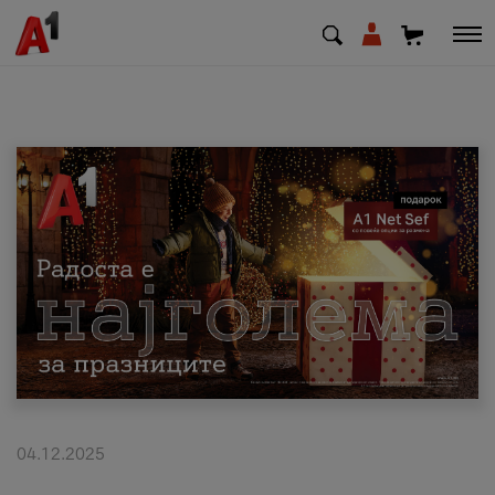
МК
EN
SQ
Приватни
Деловни
Поддршка
Надополни кредит
04.12.2025
Плати сметка