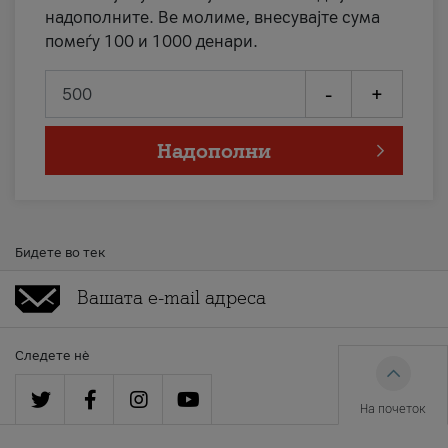
надополните. Ве молиме, внесувајте сума
помеѓу 100 и 1000 денари.
-
+
Надополни
Бидете во тек
Следете нè
На почеток