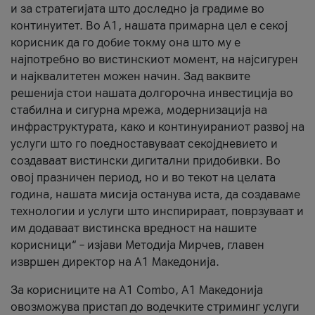
и за стратегијата што доследно ја градиме во
континуитет. Во А1, нашата примарна цел е секој
корисник да го добие токму она што му е
најпотребно во вистинскиот момент, на најсигурен
и најквалитетен можен начин. Зад ваквите
решенија стои нашата долгорочна инвестиција во
стабилна и сигурна мрежа, модернизација на
инфраструктурата, како и континуираниот развој на
услуги што го поедноставуваат секојдневието и
создаваат вистински дигитални придобивки. Во
овој празничен период, но и во текот на целата
година, нашата мисија останува иста, да создаваме
технологии и услуги што инспирираат, поврзуваат и
им додаваат вистинска вредност на нашите
корисници“ – изјави Методија Мирчев, главен
извршен директор на А1 Македонија.
За корисниците на A1 Combo, А1 Македонија
овозможува пристап до водечките стриминг услуги