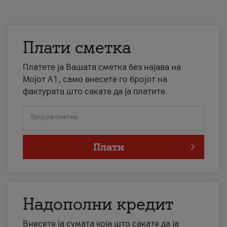
Плати сметка
Платете ја Вашата сметка без најава на
Мојот А1, само внесете го бројот на
фактурата што сакате да ја платите.
Број на сметка
Плати
Надополни кредит
Внесете ја сумата која што сакате да ја