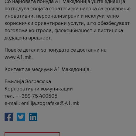
Со најновата понуда А1 Македонија уште еднаш ја
потврдува својата стратегиска насока за создавање
иновативни, персонализирани и исклучително
кориснички ориентирани услуги, што обезбедуваат
поголема контрола, флексибилност и вистинска
додадена вредност.
Повеќе детали за понудата се достапни на
www.А1.mk.
Контакт за медиуми А1 Македонија:
Емилија Зографска
Корпоративни комуникации
тел. ++389 75 400505
e-mail: emilija.zografska@A1.mk