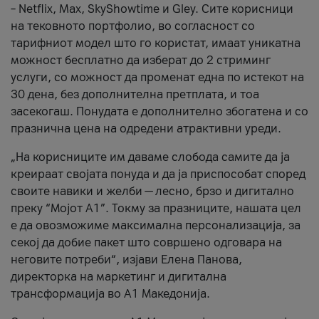
– Netflix, Max, SkyShowtime и Gley. Сите корисници
на тековното портфолио, во согласност со
тарифниот модел што го користат, имаат уникатна
можност бесплатно да изберат до 2 стриминг
услуги, со можност да променат една по истекот на
30 дена, без дополнителна претплата, и тоа
засекогаш. Понудата е дополнително збогатена и со
празнична цена на одредени атрактивни уреди.
„На корисниците им даваме слобода самите да ја
креираат својата понуда и да ја приспособат според
своите навики и желби — лесно, брзо и дигитално
преку “Мојот А1”. Токму за празниците, нашата цел
е да овозможиме максимална персонализација, за
секој да добие пакет што совршено одговара на
неговите потреби“, изјави Елена Панова,
директорка на маркетинг и дигитална
трансформација во А1 Македонија.