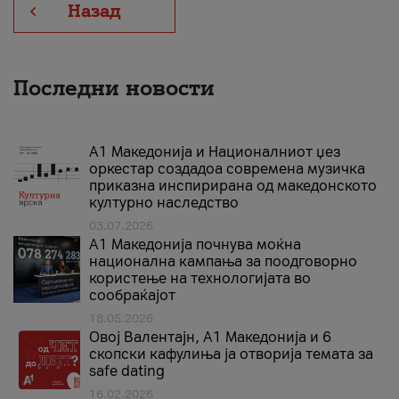
Назад
Последни новости
А1 Македонија и Националниот џез
оркестар создадоа современа музичка
приказна инспирирана од македонското
културно наследство
03.07.2026
A1 Македонија почнува моќна
национална кампања за поодговорно
користење на технологијата во
сообраќајот
18.05.2026
Овој Валентајн, A1 Македонија и 6
скопски кафулиња ја отворија темата за
safe dating
16.02.2026