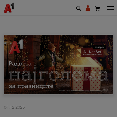
МК
EN
SQ
Приватни
Деловни
Поддршка
Надополни кредит
04.12.2025
Плати сметка