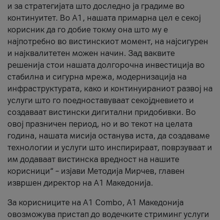
и за стратегијата што доследно ја градиме во
континуитет. Во А1, нашата примарна цел е секој
корисник да го добие токму она што му е
најпотребно во вистинскиот момент, на најсигурен
и најквалитетен можен начин. Зад ваквите
решенија стои нашата долгорочна инвестиција во
стабилна и сигурна мрежа, модернизација на
инфраструктурата, како и континуираниот развој на
услуги што го поедноставуваат секојдневието и
создаваат вистински дигитални придобивки. Во
овој празничен период, но и во текот на целата
година, нашата мисија останува иста, да создаваме
технологии и услуги што инспирираат, поврзуваат и
им додаваат вистинска вредност на нашите
корисници“ – изјави Методија Мирчев, главен
извршен директор на А1 Македонија.
За корисниците на A1 Combo, А1 Македонија
овозможува пристап до водечките стриминг услуги