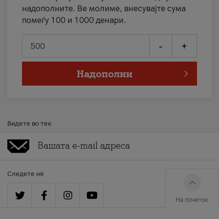
надополните. Ве молиме, внесувајте сума
помеѓу 100 и 1000 денари.
-
+
Надополни
Бидете во тек
Следете нè
На почеток