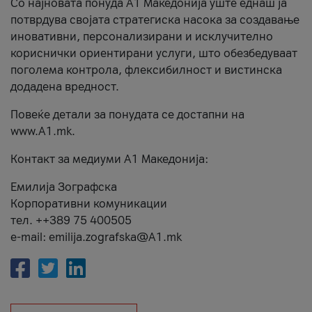
Со најновата понуда А1 Македонија уште еднаш ја
потврдува својата стратегиска насока за создавање
иновативни, персонализирани и исклучително
кориснички ориентирани услуги, што обезбедуваат
поголема контрола, флексибилност и вистинска
додадена вредност.
Повеќе детали за понудата се достапни на
www.А1.mk.
Контакт за медиуми А1 Македонија:
Емилија Зографска
Корпоративни комуникации
тел. ++389 75 400505
e-mail: emilija.zografska@A1.mk