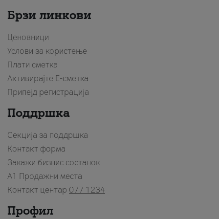
Брзи линкови
Ценовници
Услови за користење
Плати сметка
Активирајте Е-сметка
Припејд регистрација
Поддршка
Секција за поддршка
Контакт форма
Закажи бизнис состанок
A1 Продажни места
Контакт центар
077 1234
Профил