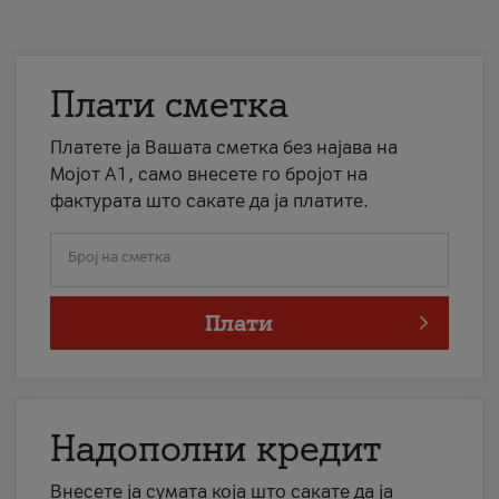
Плати сметка
Платете ја Вашата сметка без најава на
Мојот А1, само внесете го бројот на
фактурата што сакате да ја платите.
Број на сметка
Плати
Надополни кредит
Внесете ја сумата која што сакате да ја