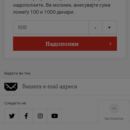
надополните. Ве молиме, внесувајте сума
помеѓу 100 и 1000 денари.
-
+
Надополни
Бидете во тек
Следете нè
На почеток