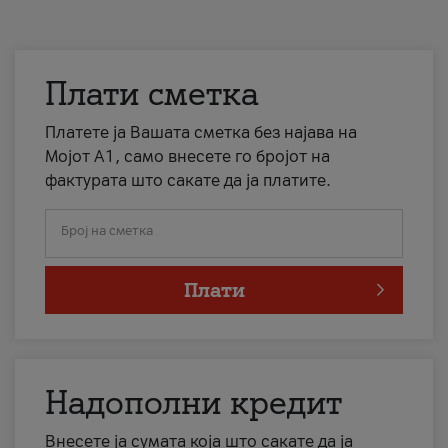
Плати сметка
Платете ја Вашата сметка без најава на
Мојот А1, само внесете го бројот на
фактурата што сакате да ја платите.
Број на сметка
Плати
Надополни кредит
Внесете ја сумата која што сакате да ја