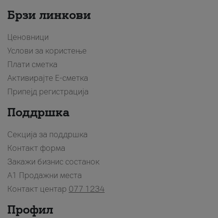
Брзи линкови
Ценовници
Услови за користење
Плати сметка
Активирајте Е-сметка
Припејд регистрација
Поддршка
Секција за поддршка
Контакт форма
Закажи бизнис состанок
A1 Продажни места
Контакт центар
077 1234
Профил