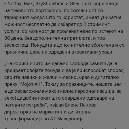
– Netflix, Max, SkyShowtime и Gley. Сите корисници
на тековното портфолио, во согласност со
тарифниот модел што го користат, имаат уникатна
можност бесплатно да изберат до 2 стриминг
услуги, со можност да променат една по истекот на
30 дена, без дополнителна претплата, и тоа
засекогаш. Понудата е дополнително збогатена и со
празнична цена на одредени атрактивни уреди.
„На корисниците им даваме слобода самите да ја
креираат својата понуда и да ја приспособат според
своите навики и желби — лесно, брзо и дигитално
преку “Мојот А1”. Токму за празниците, нашата цел
е да овозможиме максимална персонализација, за
секој да добие пакет што совршено одговара на
неговите потреби“, изјави Елена Панова,
директорка на маркетинг и дигитална
трансформација во А1 Македонија.