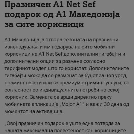
Празничен A1 Net Sеf
За нас
подарок од А1 Македонија
за сите корисници
#ПодобарОнлајн
А1 Македонија ја отвора сезоната на празнични
изненадувања и им подарува на сите мобилни
корисници на A1 Net Sef дополнителни гигабајти и
дополнителни опции за размена согласно
тарифниот модел што го користат. Дополнителните
гигабајти може да се разменат за буџет за нов уред,
роаминг пакети или за премиум стриминг услуги, во
согласност со индивидуалните потреби на секој
корисник. Замената се врши директно преку
мобилната апликација „Мојот А1“ и важи 30 дена од
моментот на активација.
„Овој празничен подарок е уште една потврда за
нашата максимална посветеност кон корисниците