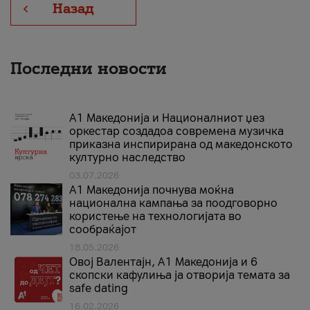
Назад
Последни новости
А1 Македонија и Националниот џез
оркестар создадоа современа музичка
приказна инспирирана од македонското
културно наследство
03.07.2026
A1 Македонија почнува моќна
национална кампања за поодговорно
користење на технологијата во
сообраќајот
18.05.2026
Овој Валентајн, A1 Македонија и 6
скопски кафулиња ја отворија темата за
safe dating
16.02.2026