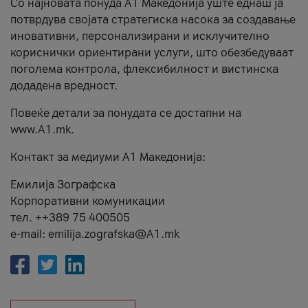
Со најновата понуда А1 Македонија уште еднаш ја
потврдува својата стратегиска насока за создавање
иновативни, персонализирани и исклучително
кориснички ориентирани услуги, што обезбедуваат
поголема контрола, флексибилност и вистинска
додадена вредност.
Повеќе детали за понудата се достапни на
www.А1.mk.
Контакт за медиуми А1 Македонија:
Емилија Зографска
Корпоративни комуникации
тел. ++389 75 400505
e-mail: emilija.zografska@A1.mk