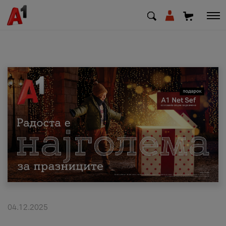
МК
EN
SQ
Приватни
Деловни
Поддршка
Надополни кредит
04.12.2025
Плати сметка