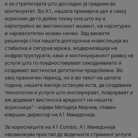
и за стратегијата што доследно ја градиме во
континуитет. Во А1, нашата примарна цел е секој
корисник да го добие токму она што му е
најпотребно во вистинскиот момент, на најсигурен
и најквалитетен можен начин. Зад ваквите
решенија стои нашата долгорочна инвестиција во
стабилна и сигурна мрежа, модернизација на
инфраструктурата, како и континуираниот развој на
услуги што го поедноставуваат секојдневието и
создаваат вистински дигитални придобивки. Во
овој празничен период, но и во текот на целата
година, нашата мисија останува иста, да создаваме
технологии и услуги што инспирираат, поврзуваат и
им додаваат вистинска вредност на нашите
корисници“ – изјави Методија Мирчев, главен
извршен директор на А1 Македонија.
За корисниците на A1 Combo, А1 Македонија
овозможува пристап до водечките стриминг услуги