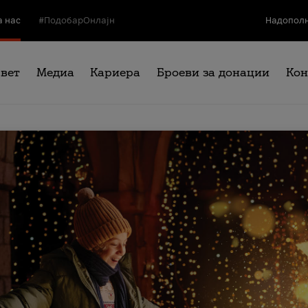
а нас
#ПодобарОнлајн
Надополн
свет
Медиа
Кариера
Броеви за донации
Кон