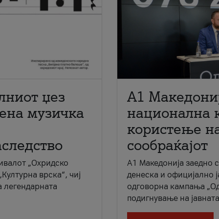
лниот џез
A1 Македони
мена музичка
национална 
користење на
аследство
сообраќајот
ивалот „Охридско
A1 Македонија заедно 
„Културна врска“, чиј
денеска и официјално 
а легендарната
одговорна кампања „Од
подигнување на јавната 