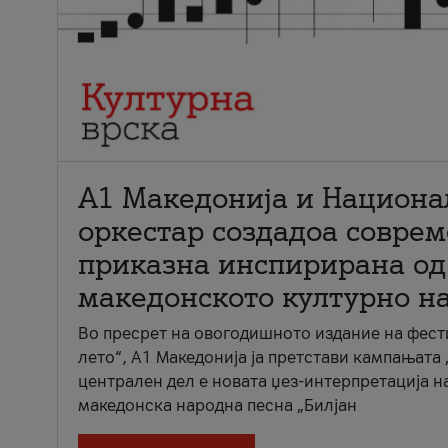
А1 Македонија и Национа
оркестар создадоа совре
приказна инспирирана од
македонското културно н
Во пресрет на овогодишното издание на фест
лето“, А1 Македонија ја претстави кампањата 
централен дел е новата џез-интерпретација н
македонска народна песна „Билјан