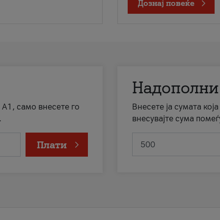
Дознај повеќе
Надополни
 А1, само внесете го
Внесете ја сумата кој
.
внесувајте сума помеѓ
Плати