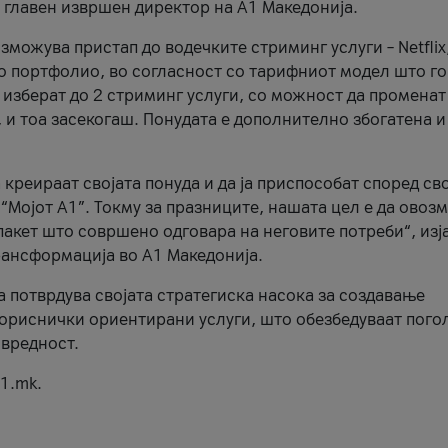
, главен извршен директор на А1 Македонија.
можува пристап до водечките стриминг услуги – Netflix
то портфолио, во согласност со тарифниот модел што го
изберат до 2 стриминг услуги, со можност да променат
, и тоа засекогаш. Понудата е дополнително збогатена и
 креираат својата понуда и да ја приспособат според св
 “Мојот А1”. Токму за празниците, нашата цел е да ово
пакет што совршено одговара на неговите потреби“, изј
рансформација во А1 Македонија.
а потврдува својата стратегиска насока за создавање
ориснички ориентирани услуги, што обезбедуваат пого
 вредност.
1.mk.