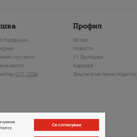
ршка
Профил
за поддршка
За нас
форма
Новости
изнис состанок
А1 Групација
жни места
Кариера
центар
077 1234
Заштита на лични податоц
зачуваме
Се согласувам
 преку