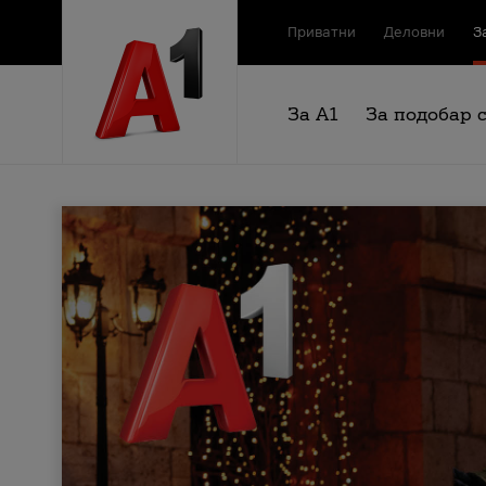
Приватни
Деловни
З
За А1
За подобар 