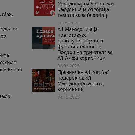
Македонија и 6 скопски
кафулиња ја отворија
, Max,
темата за safe dating
16.02.2026
 една по
А1 Македонија ја
претставува
 со
револуционерната
функционалност „
Подари на пријател“ за
оите
А1 Алфа корисници
зможиме
02.02.2026
ави Елена
Празничен A1 Net Sеf
подарок од А1
Македонија за сите
корисници
лема
04.12.2025