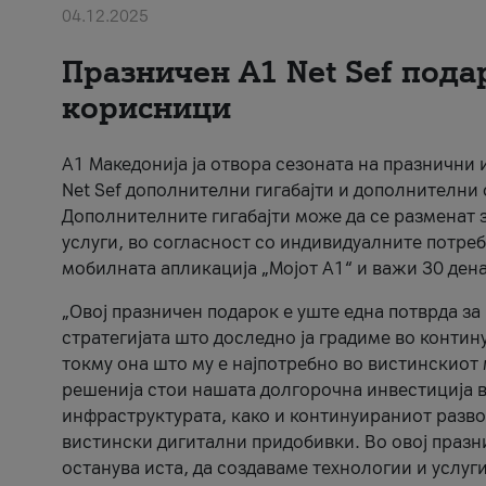
04.12.2025
Празничен A1 Net Sеf пода
корисници
А1 Македонија ја отвора сезоната на празнични
Net Sef дополнителни гигабајти и дополнителни
Дополнителните гигабајти може да се разменат з
услуги, во согласност со индивидуалните потреб
мобилната апликација „Мојот А1“ и важи 30 дена
„Овој празничен подарок е уште една потврда з
стратегијата што доследно ја градиме во контину
токму она што му е најпотребно во вистинскиот 
решенија стои нашата долгорочна инвестиција в
инфраструктурата, како и континуираниот развој
вистински дигитални придобивки. Во овој празни
останува иста, да создаваме технологии и услуг