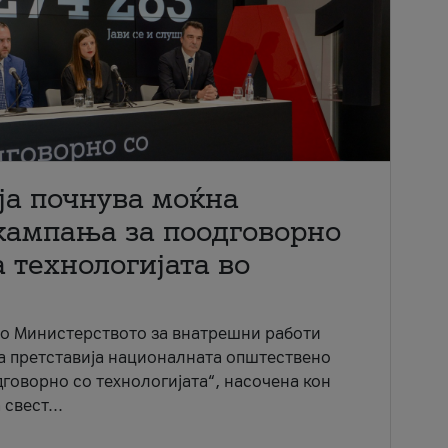
ја почнува моќна
кампања за поодговорно
 технологијата во
со Министерството за внатрешни работи
ја претставија националната општествено
говорно со технологијата“, насочена кон
свест...