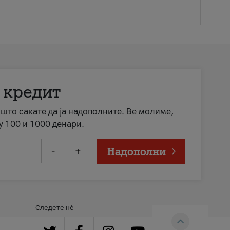
 кредит
а што сакате да ја надополните. Ве молиме,
у 100 и 1000 денари.
-
+
Надополни
Следете нè