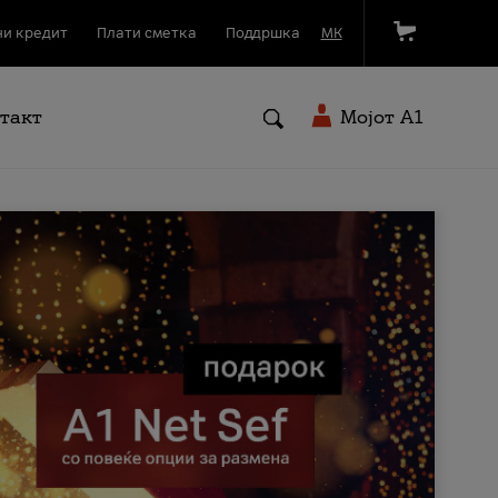
и кредит
Плати сметка
Поддршка
МК
такт
Мојот A1