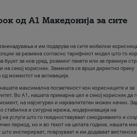
рок од А1 Македонија за сите
 изненадувања и им подарува на сите мобилни корисниц
 опции за размена согласно тарифниот модел што го кор
а буџет за нов уред, роаминг пакети или за премиум ст
и на секој корисник. Замената се врши директно преку
 од моментот на активација.
а нашата максимална посветеност кон корисниците и за
итет. Во А1, нашата примарна цел е секој корисник да 
момент, на најсигурен и најквалитетен можен начин. За
о стабилна и сигурна мрежа, модернизација на
 на услуги што го поедноставуваат секојдневието и соз
чен период, но и во текот на целата година, нашата ми
и што инспирираат, поврзуваат и им додаваат вистинска