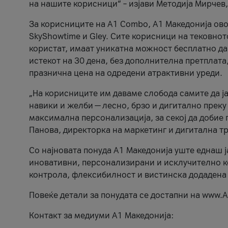
на нашите корисници“ – изјави Методија Мирчев
За корисниците на A1 Combo, А1 Македонија овоз
SkyShowtime и Gley. Сите корисници на тековно
користат, имаат уникатна можност бесплатно да 
истекот на 30 дена, без дополнителна претплата
празнична цена на одредени атрактивни уреди.
„На корисниците им даваме слобода самите да ја
навики и желби — лесно, брзо и дигитално преку
максимална персонализација, за секој да добие 
Панова, директорка на маркетинг и дигитална т
Со најновата понуда А1 Македонија уште еднаш ј
иновативни, персонализирани и исклучително к
контрола, флексибилност и вистинска додадена
Повеќе детали за понудата се достапни на www.А
Контакт за медиуми А1 Македонија: