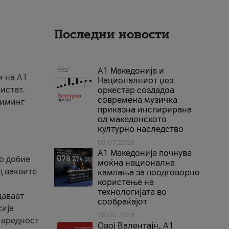
Последни новости
А1 Македонија и
и на A1
Националниот џез
истат.
оркестар создадоа
современа музичка
риминг
приказна инспирирана
од македонското
културно наследство
03.07.2026
A1 Македонија почнува
го добие
моќна национална
д ваквите
кампања за поодговорно
користење на
технологијата во
даваат
сообраќајот
сија
18.05.2026
 вредност
Овој Валентајн, A1