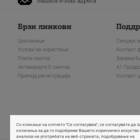
Брзи линкови
Подд
Ценовници
Секција 
Услови за користење
Контакт 
Плати сметка
Закажи б
Активирајте Е-сметка
A1 Прода
Припејд регистрација
Контакт 
Со кликање на копчето "Се согласувам", се согласувате да 
Member of
колачиња за да го подобриме Вашето корисничко искуство
анализа на употребата на веб-страната, подобрување на