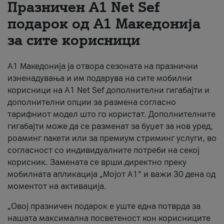
Празничен A1 Net Sеf
За нас
подарок од А1 Македонија
за сите корисници
#ПодобарОнлајн
А1 Македонија ја отвора сезоната на празнични
изненадувања и им подарува на сите мобилни
корисници на A1 Net Sef дополнителни гигабајти и
дополнителни опции за размена согласно
тарифниот модел што го користат. Дополнителните
гигабајти може да се разменат за буџет за нов уред,
роаминг пакети или за премиум стриминг услуги, во
согласност со индивидуалните потреби на секој
корисник. Замената се врши директно преку
мобилната апликација „Мојот А1“ и важи 30 дена од
моментот на активација.
„Овој празничен подарок е уште една потврда за
нашата максимална посветеност кон корисниците