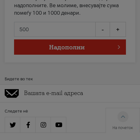
надополните. Ве молиме, внесувајте сума
помеѓу 100 и 1000 денари.
-
+
Надополни
Бидете во тек
Следете нè
На почеток