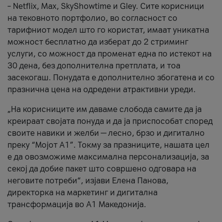
– Netflix, Max, SkyShowtime и Gley. Сите корисници
на тековното портфолио, во согласност со
тарифниот модел што го користат, имаат уникатна
можност бесплатно да изберат до 2 стриминг
услуги, со можност да променат една по истекот на
30 дена, без дополнителна претплата, и тоа
засекогаш. Понудата е дополнително збогатена и со
празнична цена на одредени атрактивни уреди.
„На корисниците им даваме слобода самите да ја
креираат својата понуда и да ја приспособат според
своите навики и желби — лесно, брзо и дигитално
преку “Мојот А1”. Токму за празниците, нашата цел
е да овозможиме максимална персонализација, за
секој да добие пакет што совршено одговара на
неговите потреби“, изјави Елена Панова,
директорка на маркетинг и дигитална
трансформација во А1 Македонија.