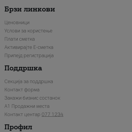
Брзи линкови
Ценовници
Услови за користење
Плати сметка
Активирајте Е-сметка
Припејд регистрација
Поддршка
Секција за поддршка
Контакт форма
Закажи бизнис состанок
A1 Продажни места
Контакт центар
077 1234
Профил