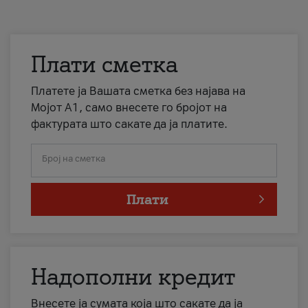
Плати сметка
Платете ја Вашата сметка без најава на
Мојот А1, само внесете го бројот на
фактурата што сакате да ја платите.
Број на сметка
Плати
Надополни кредит
Внесете ја сумата која што сакате да ја