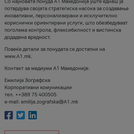
Со најновата понуда А1 Македонија уште еднаш ја
потврдува својата стратегиска насока за создавање
иновативни, персонализирани и исклучително
кориснички ориентирани услуги, што обезбедуваат
поголема контрола, флексибилност и вистинска
додадена вредност.
Повеќе детали за понудата се достапни на
www.А1.mk.
Контакт за медиуми А1 Македонија:
Емилија Зографска
Корпоративни комуникации
тел. ++389 75 400505
e-mail: emilija.zografska@A1.mk