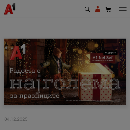
МК
EN
SQ
Приватни
Деловни
Поддршка
Надополни кредит
04.12.2025
Плати сметка