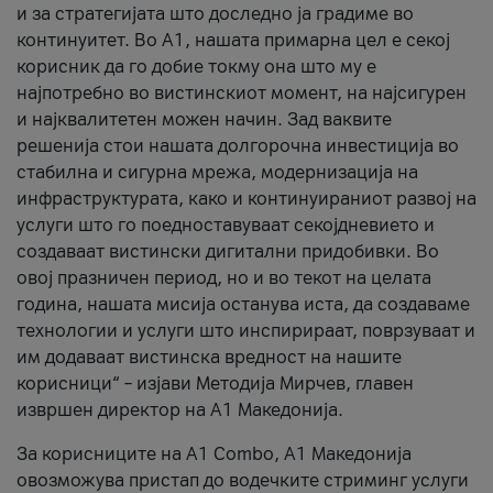
и за стратегијата што доследно ја градиме во
континуитет. Во А1, нашата примарна цел е секој
корисник да го добие токму она што му е
најпотребно во вистинскиот момент, на најсигурен
и најквалитетен можен начин. Зад ваквите
решенија стои нашата долгорочна инвестиција во
стабилна и сигурна мрежа, модернизација на
инфраструктурата, како и континуираниот развој на
услуги што го поедноставуваат секојдневието и
создаваат вистински дигитални придобивки. Во
овој празничен период, но и во текот на целата
година, нашата мисија останува иста, да создаваме
технологии и услуги што инспирираат, поврзуваат и
им додаваат вистинска вредност на нашите
корисници“ – изјави Методија Мирчев, главен
извршен директор на А1 Македонија.
За корисниците на A1 Combo, А1 Македонија
овозможува пристап до водечките стриминг услуги