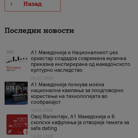
Назад
Последни новости
А1 Македонија и Националниот џез
оркестар создадоа современа музичка
приказна инспирирана од македонското
културно наследство
03.07.2026
A1 Македонија почнува моќна
национална кампања за поодговорно
користење на технологијата во
сообраќајот
18.05.2026
Овој Валентајн, A1 Македонија и 6
скопски кафулиња ја отворија темата за
safe dating
16.02.2026