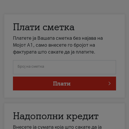
Плати сметка
Платете ја Вашата сметка без најава на
Мојот А1, само внесете го бројот на
фактурата што сакате да ја платите.
Број на сметка
Плати
Надополни кредит
Внесете ја сумата која што сакате да ја