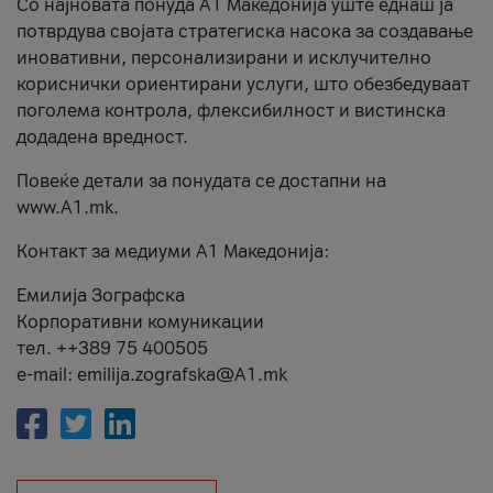
Со најновата понуда А1 Македонија уште еднаш ја
потврдува својата стратегиска насока за создавање
иновативни, персонализирани и исклучително
кориснички ориентирани услуги, што обезбедуваат
поголема контрола, флексибилност и вистинска
додадена вредност.
Повеќе детали за понудата се достапни на
www.А1.mk.
Контакт за медиуми А1 Македонија:
Емилија Зографска
Корпоративни комуникации
тел. ++389 75 400505
e-mail: emilija.zografska@A1.mk