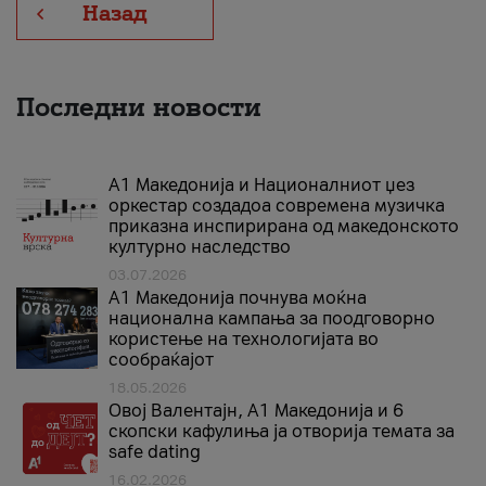
Назад
Последни новости
А1 Македонија и Националниот џез
оркестар создадоа современа музичка
приказна инспирирана од македонското
културно наследство
03.07.2026
A1 Македонија почнува моќна
национална кампања за поодговорно
користење на технологијата во
сообраќајот
18.05.2026
Овој Валентајн, A1 Македонија и 6
скопски кафулиња ја отворија темата за
safe dating
16.02.2026