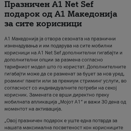
Празничен A1 Net Sеf
За нас
подарок од А1 Македонија
за сите корисници
#ПодобарОнлајн
А1 Македонија ја отвора сезоната на празнични
изненадувања и им подарува на сите мобилни
корисници на A1 Net Sef дополнителни гигабајти и
дополнителни опции за размена согласно
тарифниот модел што го користат. Дополнителните
гигабајти може да се разменат за буџет за нов уред,
роаминг пакети или за премиум стриминг услуги, во
согласност со индивидуалните потреби на секој
корисник. Замената се врши директно преку
мобилната апликација „Мојот А1“ и важи 30 дена од
моментот на активација.
„Овој празничен подарок е уште една потврда за
нашата максимална посветеност кон корисниците