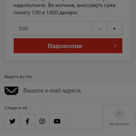
надополните. Ве молиме, внесувајте сума
помеѓу 100 и 1000 денари.
-
+
Надополни
Бидете во тек
Следете нè
На почеток