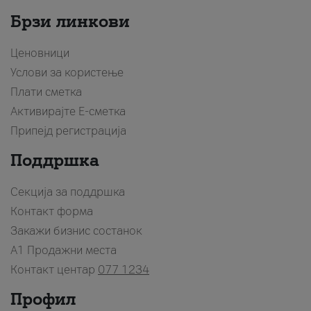
Брзи линкови
Ценовници
Услови за користење
Плати сметка
Активирајте Е-сметка
Припејд регистрација
Поддршка
Секција за поддршка
Контакт форма
Закажи бизнис состанок
A1 Продажни места
Контакт центар
077 1234
Профил