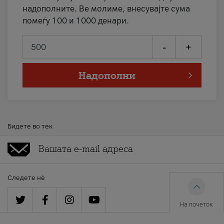
надополните. Ве молиме, внесувајте сума
помеѓу 100 и 1000 денари.
-
+
Надополни
Бидете во тек
Следете нè
На почеток