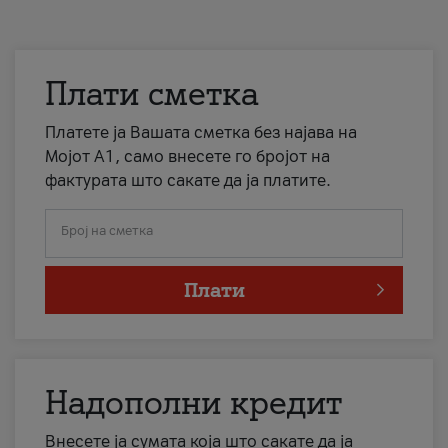
Плати сметка
Платете ја Вашата сметка без најава на
Мојот А1, само внесете го бројот на
фактурата што сакате да ја платите.
Број на сметка
Плати
Надополни кредит
Внесете ја сумата која што сакате да ја