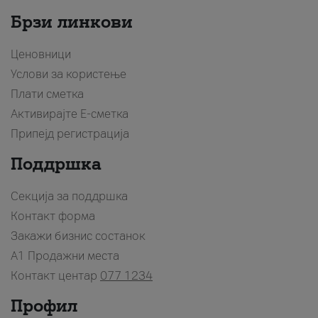
Брзи линкови
Ценовници
Услови за користење
Плати сметка
Активирајте Е-сметка
Припејд регистрација
Поддршка
Секција за поддршка
Контакт форма
Закажи бизнис состанок
A1 Продажни места
Контакт центар
077 1234
Профил