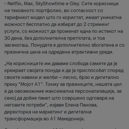
– Netflix, Max, SkyShowtime и Gley. Сите корисници
на тековното портфолио, во согласност со
тарифниот модел што го користат, имаат уникатна
можност бесплатно да изберат до 2 стриминг
услуги, со можност да променат една по истекот на
30 дена, без дополнителна претплата, и тоа
засекогаш. Понудата е дополнително збогатена и со
празнична цена на одредени атрактивни уреди.
„На корисниците им даваме слобода самите да ја
креираат својата понуда и да ја приспособат според
своите навики и желби — лесно, брзо и дигитално
преку “Мојот А1”. Токму за празниците, нашата цел
е да овозможиме максимална персонализација, за
секој да добие пакет што совршено одговара на
неговите потреби“, изјави Елена Панова,
директорка на маркетинг и дигитална
трансформација во А1 Македонија.