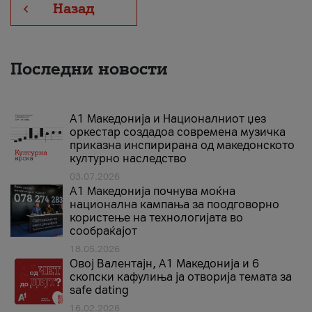
Назад
Последни новости
А1 Македонија и Националниот џез
оркестар создадоа современа музичка
приказна инспирирана од македонското
културно наследство
03.07.2026
A1 Македонија почнува моќна
национална кампања за поодговорно
користење на технологијата во
сообраќајот
18.05.2026
Овој Валентајн, A1 Македонија и 6
скопски кафулиња ја отворија темата за
safe dating
16.02.2026