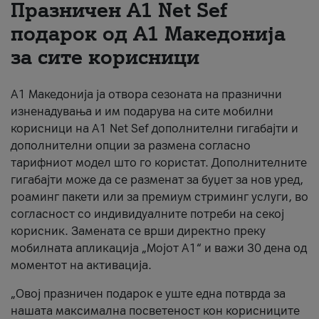
Празничен A1 Net Sеf
За нас
подарок од А1 Македонија
за сите корисници
#ПодобарОнлајн
А1 Македонија ја отвора сезоната на празнични
изненадувања и им подарува на сите мобилни
корисници на A1 Net Sef дополнителни гигабајти и
дополнителни опции за размена согласно
тарифниот модел што го користат. Дополнителните
гигабајти може да се разменат за буџет за нов уред,
роаминг пакети или за премиум стриминг услуги, во
согласност со индивидуалните потреби на секој
корисник. Замената се врши директно преку
мобилната апликација „Мојот А1“ и важи 30 дена од
моментот на активација.
„Овој празничен подарок е уште една потврда за
нашата максимална посветеност кон корисниците