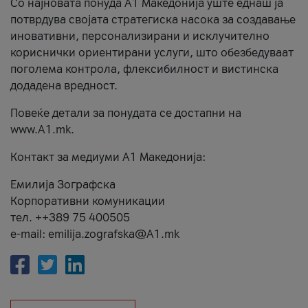
Со најновата понуда А1 Македонија уште еднаш ја
потврдува својата стратегиска насока за создавање
иновативни, персонализирани и исклучително
кориснички ориентирани услуги, што обезбедуваат
поголема контрола, флексибилност и вистинска
додадена вредност.
Повеќе детали за понудата се достапни на
www.А1.mk.
Контакт за медиуми А1 Македонија:
Емилија Зографска
Корпоративни комуникации
тел. ++389 75 400505
e-mail: emilija.zografska@A1.mk