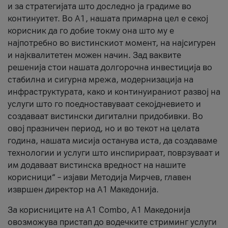
и за стратегијата што доследно ја градиме во
континуитет. Во А1, нашата примарна цел е секој
корисник да го добие токму она што му е
најпотребно во вистинскиот момент, на најсигурен
и најквалитетен можен начин. Зад ваквите
решенија стои нашата долгорочна инвестиција во
стабилна и сигурна мрежа, модернизација на
инфраструктурата, како и континуираниот развој на
услуги што го поедноставуваат секојдневието и
создаваат вистински дигитални придобивки. Во
овој празничен период, но и во текот на целата
година, нашата мисија останува иста, да создаваме
технологии и услуги што инспирираат, поврзуваат и
им додаваат вистинска вредност на нашите
корисници“ – изјави Методија Мирчев, главен
извршен директор на А1 Македонија.
За корисниците на A1 Combo, А1 Македонија
овозможува пристап до водечките стриминг услуги