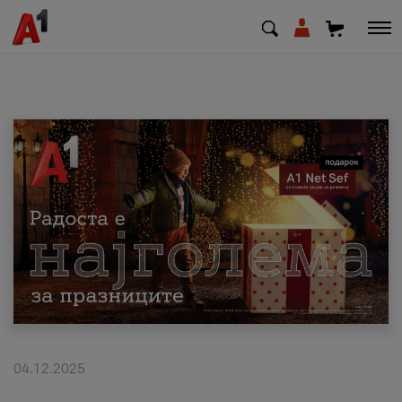
МК
EN
SQ
Приватни
Деловни
Поддршка
Надополни кредит
04.12.2025
Плати сметка