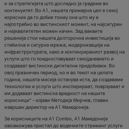
и за стратегијата што доследно ја градиме во
континуитет. Во А1, нашата примарна цел е секој
корисник да го добие токму она што му е
најпотребно во вистинскиот момент, на најсигурен
и најквалитетен можен начин. Зад ваквите
решенија стои нашата долгорочна инвестиција во
стабилна и сигурна мрежа, модернизација на
инфраструктурата, како и континуираниот развој на
услуги што го поедноставуваат секојдневието и
создаваат вистински дигитални придобивки. Во
овој празничен период, но и во текот на целата
година, нашата мисија останува иста, да создаваме
технологии и услуги што инспирираат, поврзуваат и
им додаваат вистинска вредност на нашите
корисници“ – изјави Методија Мирчев, главен
извршен директор на А1 Македонија.
За корисниците на A1 Combo, А1 Македонија
овозможува пристап до водечките стриминг услуги