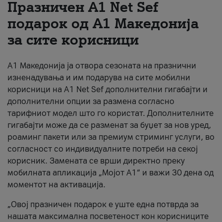
Празничен A1 Net Sеf
За нас
подарок од А1 Македонија
за сите корисници
#ПодобарОнлајн
А1 Македонија ја отвора сезоната на празнични
изненадувања и им подарува на сите мобилни
корисници на A1 Net Sef дополнителни гигабајти и
дополнителни опции за размена согласно
тарифниот модел што го користат. Дополнителните
гигабајти може да се разменат за буџет за нов уред,
роаминг пакети или за премиум стриминг услуги, во
согласност со индивидуалните потреби на секој
корисник. Замената се врши директно преку
мобилната апликација „Мојот А1“ и важи 30 дена од
моментот на активација.
„Овој празничен подарок е уште една потврда за
нашата максимална посветеност кон корисниците