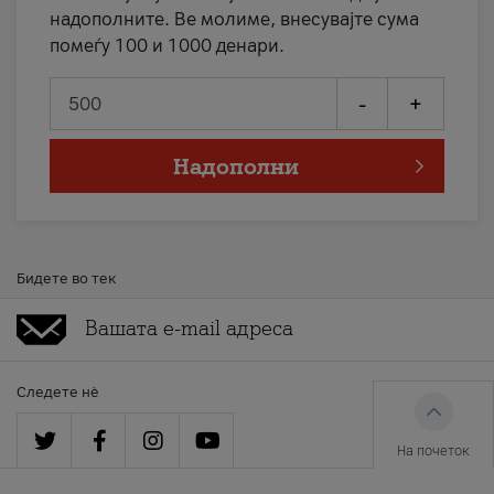
надополните. Ве молиме, внесувајте сума
помеѓу 100 и 1000 денари.
-
+
Надополни
Бидете во тек
Следете нè
На почеток