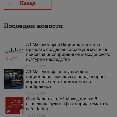
Назад
Последни новости
А1 Македонија и Националниот џез
оркестар создадоа современа музичка
приказна инспирирана од македонското
културно наследство
03.07.2026
A1 Македонија почнува моќна
национална кампања за поодговорно
користење на технологијата во
сообраќајот
18.05.2026
Овој Валентајн, A1 Македонија и 6
скопски кафулиња ја отворија темата за
safe dating
16.02.2026