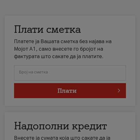
Плати сметка
Платете ја Вашата сметка без најава на
Мојот А1, само внесете го бројот на
фактурата што сакате да ја платите.
Број на сметка
Плати
Надополни кредит
Внесете ја сумата која што сакате да ја