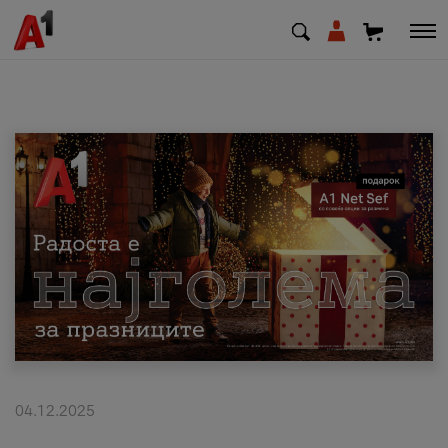
МК
EN
SQ
Приватни
Деловни
Поддршка
Надополни кредит
04.12.2025
Плати сметка