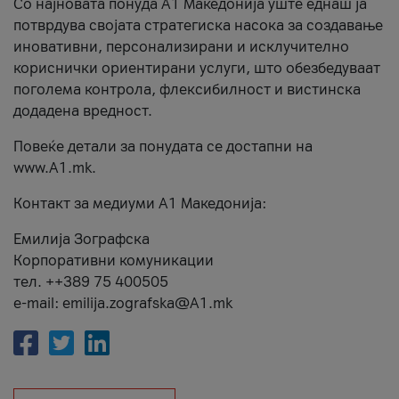
Со најновата понуда А1 Македонија уште еднаш ја
потврдува својата стратегиска насока за создавање
иновативни, персонализирани и исклучително
кориснички ориентирани услуги, што обезбедуваат
поголема контрола, флексибилност и вистинска
додадена вредност.
Повеќе детали за понудата се достапни на
www.А1.mk.
Контакт за медиуми А1 Македонија:
Емилија Зографска
Корпоративни комуникации
тел. ++389 75 400505
e-mail: emilija.zografska@A1.mk