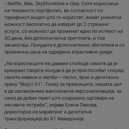
– Netflix, Max, SkyShowtime и Gley. Сите корисници
на тековното портфолио, во согласност со
тарифниот модел што го користат, имаат уникатна
можност бесплатно да изберат до 2 стриминг
услуги, со можност да променат една по истекот на
30 дена, без дополнителна претплата, и тоа
засекогаш. Понудата е дополнително збогатена и со
празнична цена на одредени атрактивни уреди.
„На корисниците им даваме слобода самите да ја
креираат својата понуда и да ја приспособат според
своите навики и желби — лесно, брзо и дигитално
преку “Мојот А1”. Токму за празниците, нашата цел
е да овозможиме максимална персонализација, за
секој да добие пакет што совршено одговара на
неговите потреби“, изјави Елена Панова,
директорка на маркетинг и дигитална
трансформација во А1 Македонија.