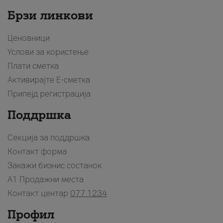
Брзи линкови
Ценовници
Услови за користење
Плати сметка
Активирајте Е-сметка
Припејд регистрација
Поддршка
Секција за поддршка
Контакт форма
Закажи бизнис состанок
A1 Продажни места
Контакт центар
077 1234
Профил