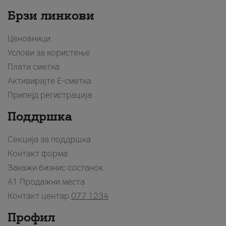
Брзи линкови
Ценовници
Услови за користење
Плати сметка
Активирајте Е-сметка
Припејд регистрација
Поддршка
Секција за поддршка
Контакт форма
Закажи бизнис состанок
A1 Продажни места
Контакт центар
077 1234
Профил