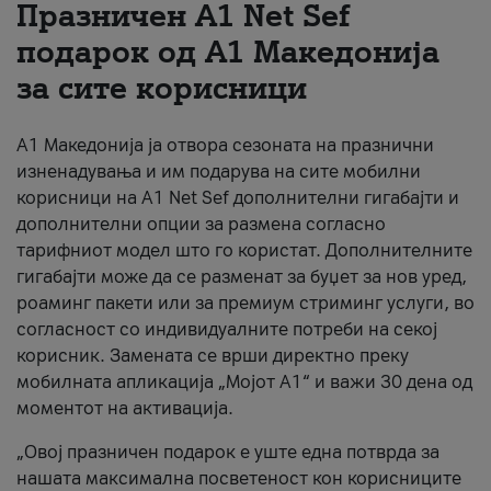
Празничен A1 Net Sеf
За нас
подарок од А1 Македонија
за сите корисници
#ПодобарОнлајн
А1 Македонија ја отвора сезоната на празнични
изненадувања и им подарува на сите мобилни
корисници на A1 Net Sef дополнителни гигабајти и
дополнителни опции за размена согласно
тарифниот модел што го користат. Дополнителните
гигабајти може да се разменат за буџет за нов уред,
роаминг пакети или за премиум стриминг услуги, во
согласност со индивидуалните потреби на секој
корисник. Замената се врши директно преку
мобилната апликација „Мојот А1“ и важи 30 дена од
моментот на активација.
„Овој празничен подарок е уште една потврда за
нашата максимална посветеност кон корисниците