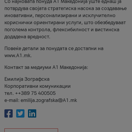
Со најновата понуда А1 Македонија уште еднаш ја
потврдува својата стратегиска насока за создавање
иновативни, персонализирани и исклучително
кориснички ориентирани услуги, што обезбедуваат
поголема контрола, флексибилност и вистинска
додадена вредност.
Повеќе детали за понудата се достапни на
www.А1.mk.
Контакт за медиуми А1 Македонија:
Емилија Зографска
Корпоративни комуникации
тел. ++389 75 400505
e-mail: emilija.zografska@A1.mk