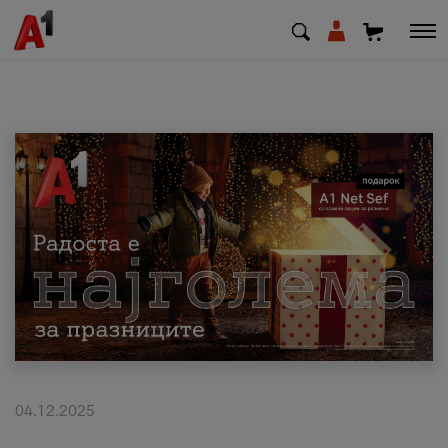
МК
EN
SQ
Приватни
Деловни
Поддршка
Надополни кредит
04.12.2025
Плати сметка