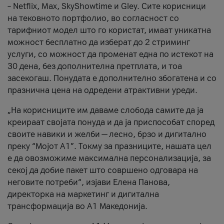
– Netflix, Max, SkyShowtime и Gley. Сите корисници
на тековното портфолио, во согласност со
тарифниот модел што го користат, имаат уникатна
можност бесплатно да изберат до 2 стриминг
услуги, со можност да променат една по истекот на
30 дена, без дополнителна претплата, и тоа
засекогаш. Понудата е дополнително збогатена и со
празнична цена на одредени атрактивни уреди.
„На корисниците им даваме слобода самите да ја
креираат својата понуда и да ја приспособат според
своите навики и желби — лесно, брзо и дигитално
преку “Мојот А1”. Токму за празниците, нашата цел
е да овозможиме максимална персонализација, за
секој да добие пакет што совршено одговара на
неговите потреби“, изјави Елена Панова,
директорка на маркетинг и дигитална
трансформација во А1 Македонија.