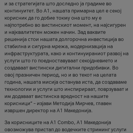
и за стратегијата што доследно ја градиме во
континуитет. Во А1, нашата примарна цел е секој
корисник да го добие токму она што му е
најпотребно во вистинскиот момент, на најсигурен
и најквалитетен можен начин. Зад ваквите
решенија стои нашата долгорочна инвестиција во
стабилна и сигурна мрежа, модернизација на
инфраструктурата, како и континуираниот развој на
услуги што го поедноставуваат секојдневието и
создаваат вистински дигитални придобивки. Во
овој празничен период, но и во текот на целата
година, нашата мисија останува иста, да создаваме
технологии и услуги што инспирираат, поврзуваат и
им додаваат вистинска вредност на нашите
корисници“ – изјави Методија Мирчев, главен
извршен директор на А1 Македонија.
За корисниците на A1 Combo, А1 Македонија
овозможува пристап до водечките стриминг услуги