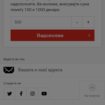
надополните. Ве молиме, внесувајте сума
помеѓу 100 и 1000 денари.
-
+
Надополни
Бидете во тек
Следете нè
На почеток