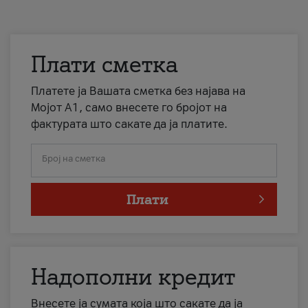
Плати сметка
Платете ја Вашата сметка без најава на
Мојот А1, само внесете го бројот на
фактурата што сакате да ја платите.
Број на сметка
Плати
Надополни кредит
Внесете ја сумата која што сакате да ја