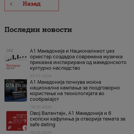
Назад
Последни новости
А1 Македонија и Националниот џез
оркестар создадоа современа музичка
приказна инспирирана од македонското
културно наследство
03.07.2026
A1 Македонија почнува моќна
национална кампања за поодговорно
користење на технологијата во
сообраќајот
18.05.2026
Овој Валентајн, A1 Македонија и 6
скопски кафулиња ја отворија темата за
safe dating
16.02.2026