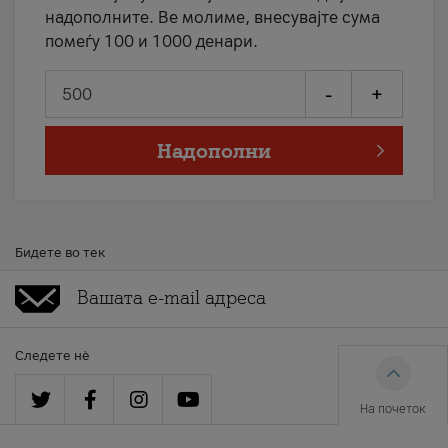
надополните. Ве молиме, внесувајте сума
помеѓу 100 и 1000 денари.
-
+
Надополни
Бидете во тек
Следете нè
На почеток