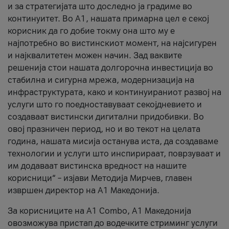
и за стратегијата што доследно ја градиме во
континуитет. Во А1, нашата примарна цел е секој
корисник да го добие токму она што му е
најпотребно во вистинскиот момент, на најсигурен
и најквалитетен можен начин. Зад ваквите
решенија стои нашата долгорочна инвестиција во
стабилна и сигурна мрежа, модернизација на
инфраструктурата, како и континуираниот развој на
услуги што го поедноставуваат секојдневието и
создаваат вистински дигитални придобивки. Во
овој празничен период, но и во текот на целата
година, нашата мисија останува иста, да создаваме
технологии и услуги што инспирираат, поврзуваат и
им додаваат вистинска вредност на нашите
корисници“ – изјави Методија Мирчев, главен
извршен директор на А1 Македонија.
За корисниците на A1 Combo, А1 Македонија
овозможува пристап до водечките стриминг услуги