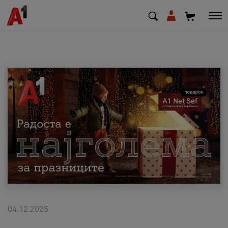
МК
EN
SQ
Приватни
Деловни
Поддршка
Надополни кредит
04.12.2025
Плати сметка