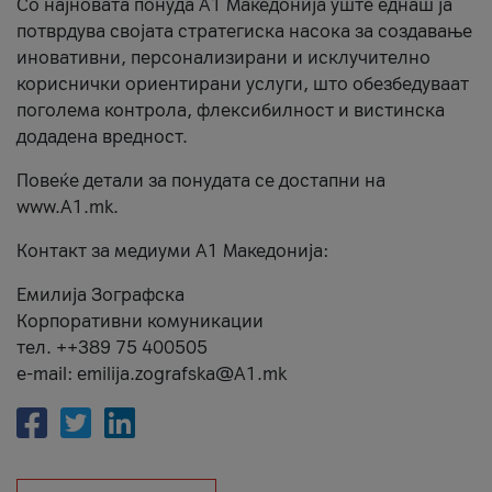
Со најновата понуда А1 Македонија уште еднаш ја
потврдува својата стратегиска насока за создавање
иновативни, персонализирани и исклучително
кориснички ориентирани услуги, што обезбедуваат
поголема контрола, флексибилност и вистинска
додадена вредност.
Повеќе детали за понудата се достапни на
www.А1.mk.
Контакт за медиуми А1 Македонија:
Емилија Зографска
Корпоративни комуникации
тел. ++389 75 400505
e-mail: emilija.zografska@A1.mk