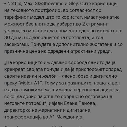
– Netflix, Max, SkyShowtime и Gley. Сите корисници
на тековното портфолио, во согласност со
тарифниот модел што го користат, имаат уникатна
можност бесплатно да изберат до 2 стриминг
услуги, со можност да променат една по истекот на
30 дена, без дополнителна претплата, и тоа
засекогаш. Понудата е дополнително збогатена и со
празнична цена на одредени атрактивни уреди.
„На корисниците им даваме слобода самите да ја
креираат својата понуда и да ја приспособат според
своите навики и желби — лесно, брзо и дигитално
преку “Мојот А1”. Токму за празниците, нашата цел
е да овозможиме максимална персонализација, за
секој да добие пакет што совршено одговара на
неговите потреби“, изјави Елена Панова,
директорка на маркетинг и дигитална
трансформација во А1 Македонија.