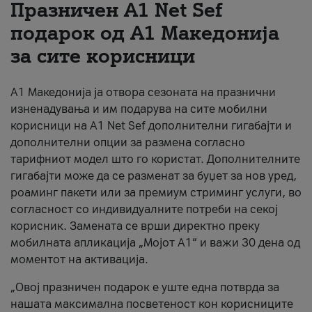
Празничен A1 Net Sеf
За нас
подарок од А1 Македонија
за сите корисници
#ПодобарОнлајн
А1 Македонија ја отвора сезоната на празнични
изненадувања и им подарува на сите мобилни
корисници на A1 Net Sef дополнителни гигабајти и
дополнителни опции за размена согласно
тарифниот модел што го користат. Дополнителните
гигабајти може да се разменат за буџет за нов уред,
роаминг пакети или за премиум стриминг услуги, во
согласност со индивидуалните потреби на секој
корисник. Замената се врши директно преку
мобилната апликација „Мојот А1“ и важи 30 дена од
моментот на активација.
„Овој празничен подарок е уште една потврда за
нашата максимална посветеност кон корисниците