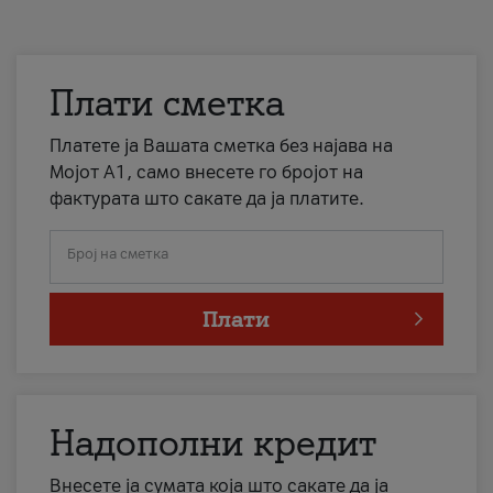
Плати сметка
Платете ја Вашата сметка без најава на
Мојот А1, само внесете го бројот на
фактурата што сакате да ја платите.
Број на сметка
Плати
Надополни кредит
Внесете ја сумата која што сакате да ја