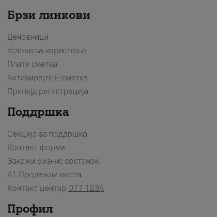
Брзи линкови
Ценовници
Услови за користење
Плати сметка
Активирајте Е-сметка
Припејд регистрација
Поддршка
Секција за поддршка
Контакт форма
Закажи бизнис состанок
A1 Продажни места
Контакт центар
077 1234
Профил