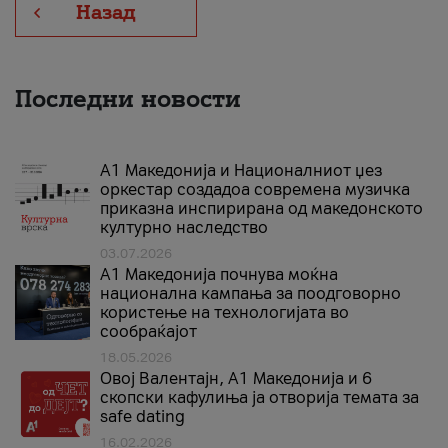
Назад
Последни новости
А1 Македонија и Националниот џез
оркестар создадоа современа музичка
приказна инспирирана од македонското
културно наследство
03.07.2026
A1 Македонија почнува моќна
национална кампања за поодговорно
користење на технологијата во
сообраќајот
18.05.2026
Овој Валентајн, A1 Македонија и 6
скопски кафулиња ја отворија темата за
safe dating
16.02.2026