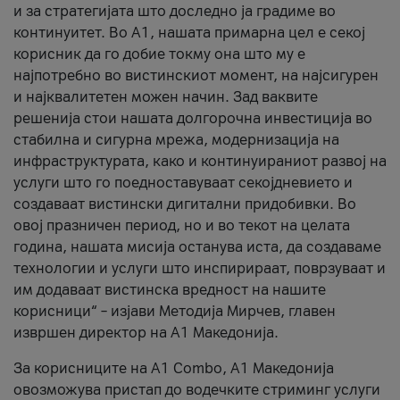
и за стратегијата што доследно ја градиме во
континуитет. Во А1, нашата примарна цел е секој
корисник да го добие токму она што му е
најпотребно во вистинскиот момент, на најсигурен
и најквалитетен можен начин. Зад ваквите
решенија стои нашата долгорочна инвестиција во
стабилна и сигурна мрежа, модернизација на
инфраструктурата, како и континуираниот развој на
услуги што го поедноставуваат секојдневието и
создаваат вистински дигитални придобивки. Во
овој празничен период, но и во текот на целата
година, нашата мисија останува иста, да создаваме
технологии и услуги што инспирираат, поврзуваат и
им додаваат вистинска вредност на нашите
корисници“ – изјави Методија Мирчев, главен
извршен директор на А1 Македонија.
За корисниците на A1 Combo, А1 Македонија
овозможува пристап до водечките стриминг услуги