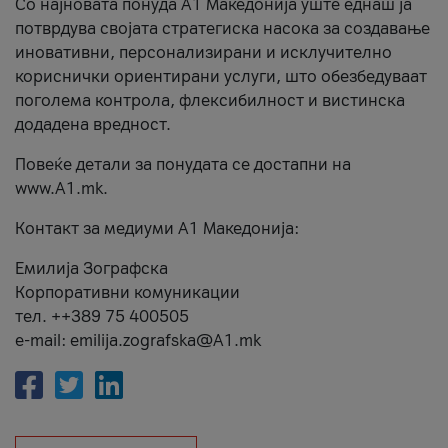
Со најновата понуда А1 Македонија уште еднаш ја
потврдува својата стратегиска насока за создавање
иновативни, персонализирани и исклучително
кориснички ориентирани услуги, што обезбедуваат
поголема контрола, флексибилност и вистинска
додадена вредност.
Повеќе детали за понудата се достапни на
www.А1.mk.
Контакт за медиуми А1 Македонија:
Емилија Зографска
Корпоративни комуникации
тел. ++389 75 400505
e-mail: emilija.zografska@A1.mk