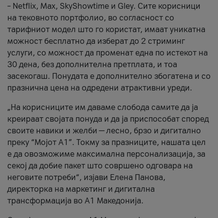
– Netflix, Max, SkyShowtime и Gley. Сите корисници
на тековното портфолио, во согласност со
тарифниот модел што го користат, имаат уникатна
можност бесплатно да изберат до 2 стриминг
услуги, со можност да променат една по истекот на
30 дена, без дополнителна претплата, и тоа
засекогаш. Понудата е дополнително збогатена и со
празнична цена на одредени атрактивни уреди.
„На корисниците им даваме слобода самите да ја
креираат својата понуда и да ја приспособат според
своите навики и желби — лесно, брзо и дигитално
преку “Мојот А1”. Токму за празниците, нашата цел
е да овозможиме максимална персонализација, за
секој да добие пакет што совршено одговара на
неговите потреби“, изјави Елена Панова,
директорка на маркетинг и дигитална
трансформација во А1 Македонија.