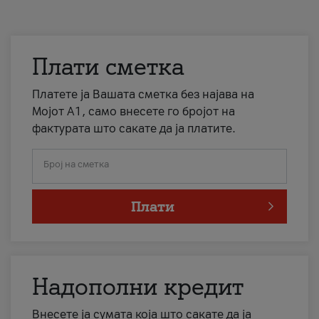
Плати сметка
Платете ја Вашата сметка без најава на
Мојот А1, само внесете го бројот на
фактурата што сакате да ја платите.
Број на сметка
Плати
Надополни кредит
Внесете ја сумата која што сакате да ја