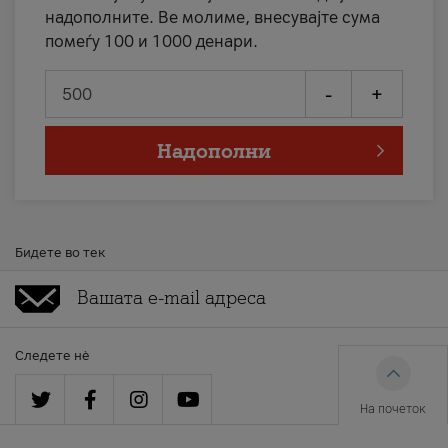
надополните. Ве молиме, внесувајте сума
помеѓу 100 и 1000 денари.
-
+
Надополни
Бидете во тек
Следете нè
На почеток