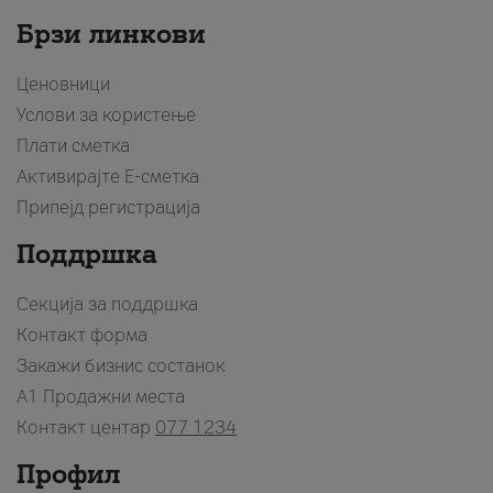
Брзи линкови
Ценовници
Услови за користење
Плати сметка
Активирајте Е-сметка
Припејд регистрација
Поддршка
Секција за поддршка
Контакт форма
Закажи бизнис состанок
A1 Продажни места
Контакт центар
077 1234
Профил