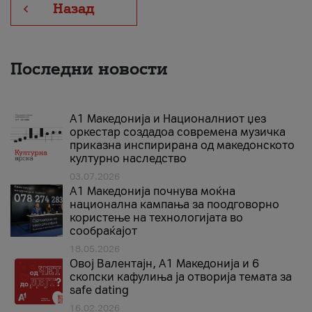
Назад
Последни новости
А1 Македонија и Националниот џез
оркестар создадоа современа музичка
приказна инспирирана од македонското
културно наследство
03.07.2026
A1 Македонија почнува моќна
национална кампања за поодговорно
користење на технологијата во
сообраќајот
18.05.2026
Овој Валентајн, A1 Македонија и 6
скопски кафулиња ја отворија темата за
safe dating
16.02.2026