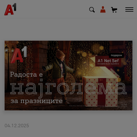
МК
EN
SQ
Приватни
Деловни
Поддршка
Надополни кредит
04.12.2025
Плати сметка