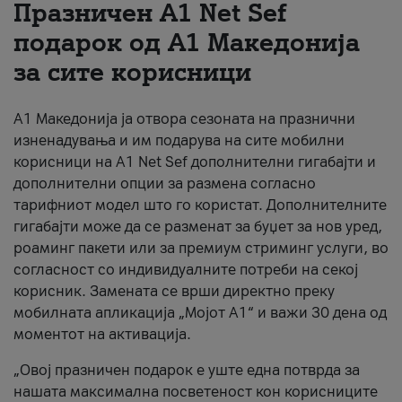
Празничен A1 Net Sеf
За нас
подарок од А1 Македонија
за сите корисници
#ПодобарОнлајн
А1 Македонија ја отвора сезоната на празнични
изненадувања и им подарува на сите мобилни
корисници на A1 Net Sef дополнителни гигабајти и
дополнителни опции за размена согласно
тарифниот модел што го користат. Дополнителните
гигабајти може да се разменат за буџет за нов уред,
роаминг пакети или за премиум стриминг услуги, во
согласност со индивидуалните потреби на секој
корисник. Замената се врши директно преку
мобилната апликација „Мојот А1“ и важи 30 дена од
моментот на активација.
„Овој празничен подарок е уште една потврда за
нашата максимална посветеност кон корисниците