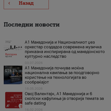
Назад
Последни новости
А1 Македонија и Националниот џез
оркестар создадоа современа музичка
приказна инспирирана од македонското
културно наследство
03.07.2026
A1 Македонија почнува моќна
национална кампања за поодговорно
користење на технологијата во
сообраќајот
18.05.2026
Овој Валентајн, A1 Македонија и 6
скопски кафулиња ја отворија темата за
safe dating
16.02.2026