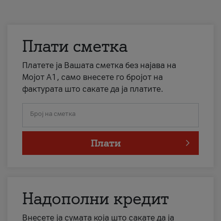
Плати сметка
Платете ја Вашата сметка без најава на
Мојот А1, само внесете го бројот на
фактурата што сакате да ја платите.
Број на сметка
Плати
Надополни кредит
Внесете ја сумата која што сакате да ја