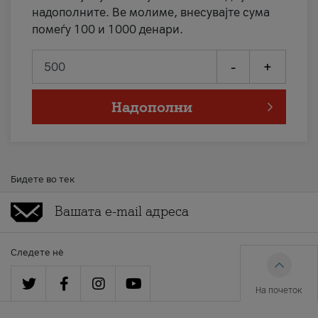
надополните. Ве молиме, внесувајте сума
помеѓу 100 и 1000 денари.
-
+
Надополни
Бидете во тек
Следете нè
На почеток