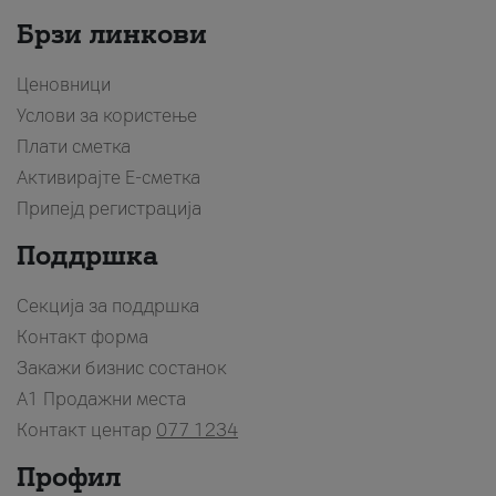
Брзи линкови
Ценовници
Услови за користење
Плати сметка
Активирајте Е-сметка
Припејд регистрација
Поддршка
Секција за поддршка
Контакт форма
Закажи бизнис состанок
A1 Продажни места
Контакт центар
077 1234
Профил