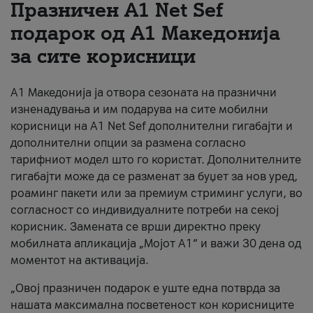
Празничен A1 Net Sеf
За нас
подарок од А1 Македонија
за сите корисници
#ПодобарОнлајн
А1 Македонија ја отвора сезоната на празнични
изненадувања и им подарува на сите мобилни
корисници на A1 Net Sef дополнителни гигабајти и
дополнителни опции за размена согласно
тарифниот модел што го користат. Дополнителните
гигабајти може да се разменат за буџет за нов уред,
роаминг пакети или за премиум стриминг услуги, во
согласност со индивидуалните потреби на секој
корисник. Замената се врши директно преку
мобилната апликација „Мојот А1“ и важи 30 дена од
моментот на активација.
„Овој празничен подарок е уште една потврда за
нашата максимална посветеност кон корисниците