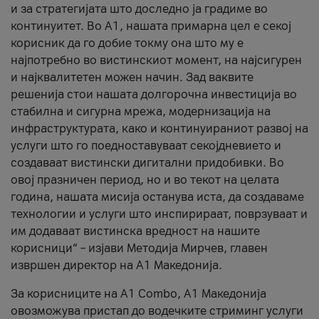
и за стратегијата што доследно ја градиме во
континуитет. Во А1, нашата примарна цел е секој
корисник да го добие токму она што му е
најпотребно во вистинскиот момент, на најсигурен
и најквалитетен можен начин. Зад ваквите
решенија стои нашата долгорочна инвестиција во
стабилна и сигурна мрежа, модернизација на
инфраструктурата, како и континуираниот развој на
услуги што го поедноставуваат секојдневието и
создаваат вистински дигитални придобивки. Во
овој празничен период, но и во текот на целата
година, нашата мисија останува иста, да создаваме
технологии и услуги што инспирираат, поврзуваат и
им додаваат вистинска вредност на нашите
корисници“ – изјави Методија Мирчев, главен
извршен директор на А1 Македонија.
За корисниците на A1 Combo, А1 Македонија
овозможува пристап до водечките стриминг услуги