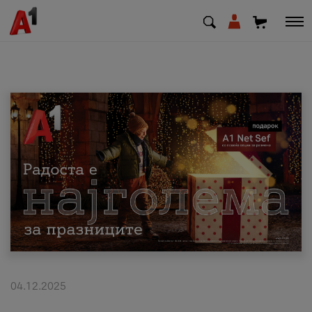
МК
EN
SQ
Приватни
Деловни
Поддршка
Надополни кредит
04.12.2025
Плати сметка