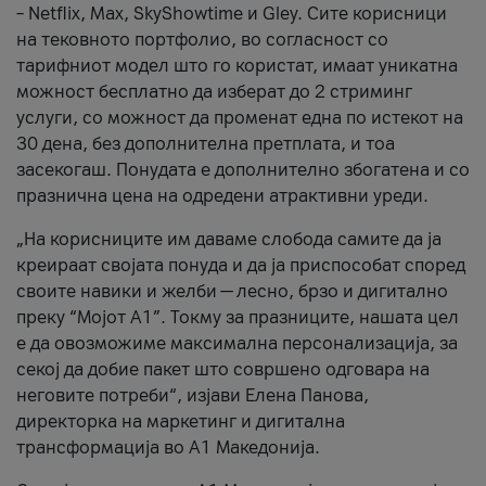
– Netflix, Max, SkyShowtime и Gley. Сите корисници
на тековното портфолио, во согласност со
тарифниот модел што го користат, имаат уникатна
можност бесплатно да изберат до 2 стриминг
услуги, со можност да променат една по истекот на
30 дена, без дополнителна претплата, и тоа
засекогаш. Понудата е дополнително збогатена и со
празнична цена на одредени атрактивни уреди.
„На корисниците им даваме слобода самите да ја
креираат својата понуда и да ја приспособат според
своите навики и желби — лесно, брзо и дигитално
преку “Мојот А1”. Токму за празниците, нашата цел
е да овозможиме максимална персонализација, за
секој да добие пакет што совршено одговара на
неговите потреби“, изјави Елена Панова,
директорка на маркетинг и дигитална
трансформација во А1 Македонија.