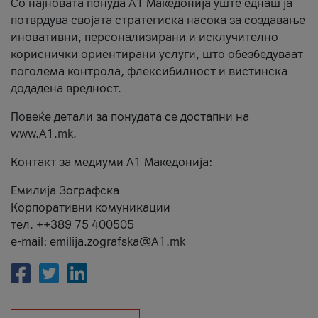
Со најновата понуда А1 Македонија уште еднаш ја
потврдува својата стратегиска насока за создавање
иновативни, персонализирани и исклучително
кориснички ориентирани услуги, што обезбедуваат
поголема контрола, флексибилност и вистинска
додадена вредност.
Повеќе детали за понудата се достапни на
www.А1.mk.
Контакт за медиуми А1 Македонија:
Емилија Зографска
Корпоративни комуникации
тел. ++389 75 400505
e-mail: emilija.zografska@A1.mk