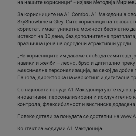
на нашите корисници“ – изјави Методија Мирчев
За корисниците на A1 Combo, А1 Македонија овоз
SkyShowtime и Gley. Сите корисници на тековно
користат, имаат уникатна можност бесплатно да 
истекот на 30 дена, без дополнителна претплата
празнична цена на одредени атрактивни уреди.
„На корисниците им даваме слобода самите да ја
навики и желби — лесно, брзо и дигитално преку
максимална персонализација, за секој да добие 
Панова, директорка на маркетинг и дигитална т
Со најновата понуда А1 Македонија уште еднаш ј
иновативни, персонализирани и исклучително к
контрола, флексибилност и вистинска додадена
Повеќе детали за понудата се достапни на www.А
Контакт за медиуми А1 Македонија: