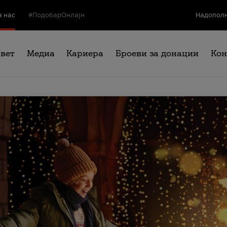
а нас
#ПодобарОнлајн
Надополн
свет
Медиа
Кариера
Броеви за донации
Кон