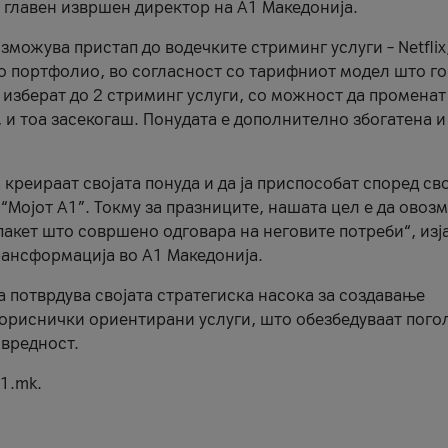
, главен извршен директор на А1 Македонија.
можува пристап до водечките стриминг услуги – Netflix
то портфолио, во согласност со тарифниот модел што го
изберат до 2 стриминг услуги, со можност да променат
, и тоа засекогаш. Понудата е дополнително збогатена и
 креираат својата понуда и да ја приспособат според св
 “Мојот А1”. Токму за празниците, нашата цел е да ово
пакет што совршено одговара на неговите потреби“, изј
рансформација во А1 Македонија.
а потврдува својата стратегиска насока за создавање
ориснички ориентирани услуги, што обезбедуваат пого
 вредност.
1.mk.