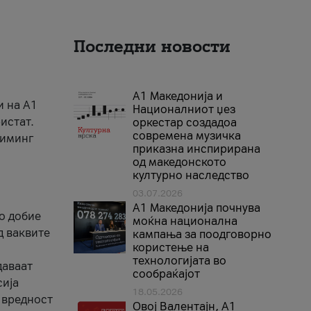
Последни новости
А1 Македонија и
и на A1
Националниот џез
истат.
оркестар создадоа
современа музичка
риминг
приказна инспирирана
од македонското
културно наследство
03.07.2026
A1 Македонија почнува
го добие
моќна национална
д ваквите
кампања за поодговорно
користење на
технологијата во
даваат
сообраќајот
сија
18.05.2026
 вредност
Овој Валентајн, A1