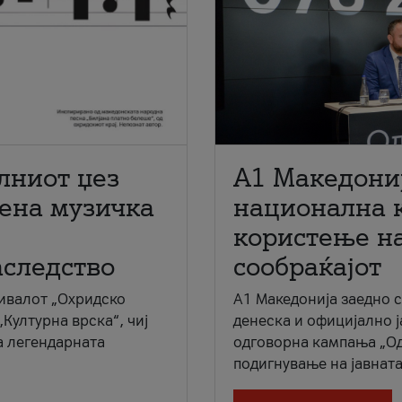
лниот џез
A1 Македони
мена музичка
национална 
користење на
аследство
сообраќајот
ивалот „Охридско
A1 Македонија заедно 
„Културна врска“, чиј
денеска и официјално 
а легендарната
одговорна кампања „Од
подигнување на јавната 