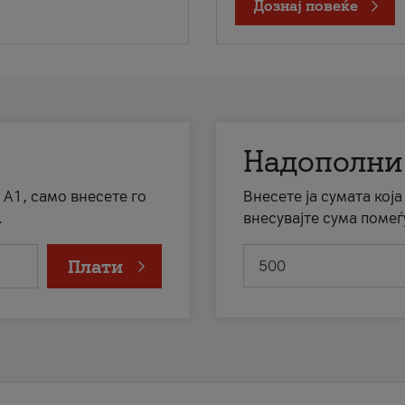
Дознај повеќе
Надополни
 А1, само внесете го
Внесете ја сумата кој
.
внесувајте сума помеѓ
Плати