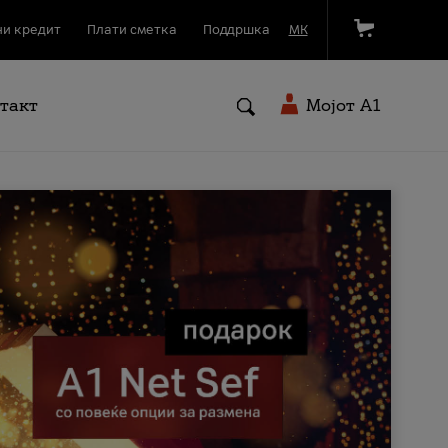
и кредит
Плати сметка
Поддршка
МК
такт
Мојот A1