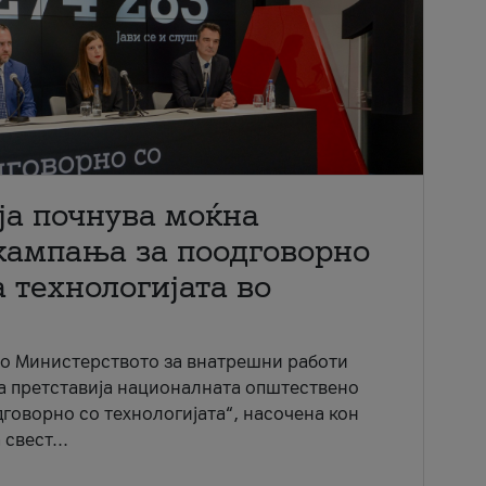
ја почнува моќна
кампања за поодговорно
 технологијата во
со Министерството за внатрешни работи
ја претставија националната општествено
говорно со технологијата“, насочена кон
свест...