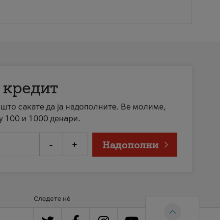
 кредит
а што сакате да ја надополните. Ве молиме,
у 100 и 1000 денари.
-
+
Надополни
Следете нè