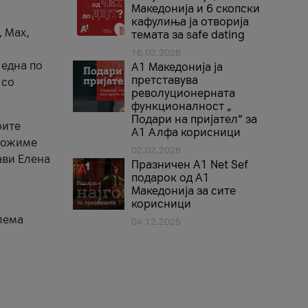
Македонија и 6 скопски
кафулиња ја отворија
, Max,
темата за safe dating
16.02.2026
 една по
А1 Македонија ја
претставува
 со
револуционерната
функционалност „
Подари на пријател“ за
оите
А1 Алфа корисници
зможиме
02.02.2026
ави Елена
Празничен A1 Net Sеf
подарок од А1
Македонија за сите
корисници
лема
04.12.2025