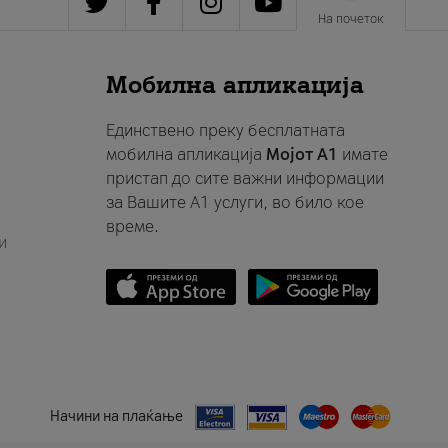
На почеток
Мобилна апликација
Единствено преку бесплатната
мобилна апликација
Мојот A1
имате
пристап до сите важни информации
за Вашите A1 услуги, во било кое
време.
и
Начини на плаќање