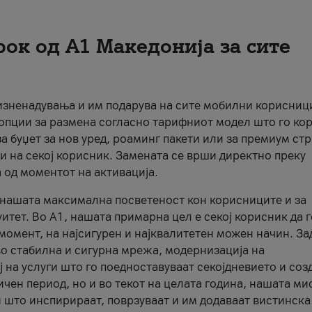
рок од А1 Македонија за сите
 изненадувања и им подарува на сите мобилни корисниц
 опции за размена согласно тарифниот модел што го кор
а буџет за нов уред, роаминг пакети или за премиум ст
и на секој корисник. Замената се врши директно преку
 од моментот на активација.
а нашата максимална посветеност кон корисниците и за
итет. Во А1, нашата примарна цел е секој корисник да 
момент, на најсигурен и најквалитетен можен начин. За
о стабилна и сигурна мрежа, модернизација на
 на услуги што го поедноставуваат секојдневието и соз
чен период, но и во текот на целата година, нашата ми
и што инспирираат, поврзуваат и им додаваат вистинска