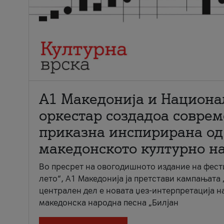
А1 Македонија и Национа
оркестар создадоа совре
приказна инспирирана од
македонското културно н
Во пресрет на овогодишното издание на фест
лето“, А1 Македонија ја претстави кампањата 
централен дел е новата џез-интерпретација н
македонска народна песна „Билјан