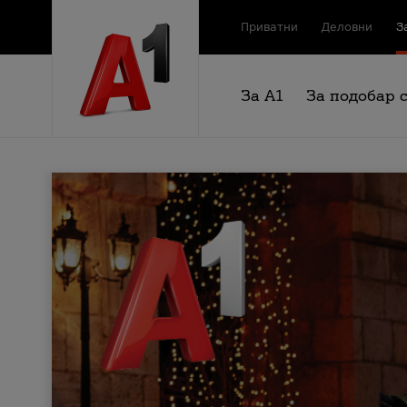
Приватни
Деловни
З
За А1
За подобар 