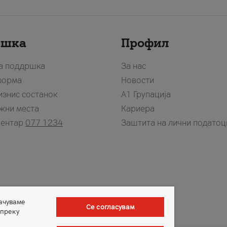
ршка
Профил
за поддршка
За нас
форма
Новости
изнис состанок
А1 Групација
жни места
Кариера
центар
077 1234
Заштита на лични податоц
зачуваме
Се согласувам
 преку