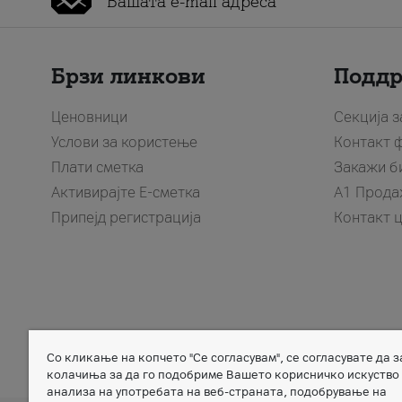
Брзи линкови
Подд
Ценовници
Секција 
Услови за користење
Контакт 
Плати сметка
Закажи б
Активирајте Е-сметка
A1 Прода
Припејд регистрација
Контакт 
Со кликање на копчето "Се согласувам", се согласувате да 
Member of
колачиња за да го подобриме Вашето корисничко искуство
анализа на употребата на веб-страната, подобрување на