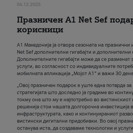
04.12.2025
Празничен A1 Net Sеf пода
корисници
А1 Македонија ја отвора сезоната на празнични
Net Sef дополнителни гигабајти и дополнителни
Дополнителните гигабајти може да се разменат з
услуги, во согласност со индивидуалните потреб
мобилната апликација „Мојот А1“ и важи 30 дена
„Овој празничен подарок е уште една потврда з
стратегијата што доследно ја градиме во контину
токму она што му е најпотребно во вистинскиот 
решенија стои нашата долгорочна инвестиција в
инфраструктурата, како и континуираниот развој
вистински дигитални придобивки. Во овој празни
останува иста, да создаваме технологии и услуг