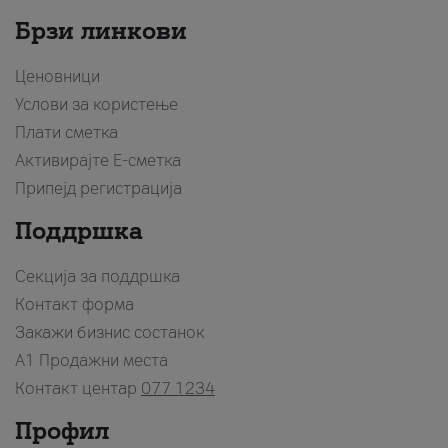
Брзи линкови
Ценовници
Услови за користење
Плати сметка
Активирајте Е-сметка
Припејд регистрација
Поддршка
Секција за поддршка
Контакт форма
Закажи бизнис состанок
A1 Продажни места
Контакт центар
077 1234
Профил