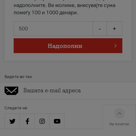
надополните. Ве молиме, внесувајте сума
помеѓу 100 и 1000 денари.
-
+
Надополни
Бидете во тек
Следете нè
На почеток