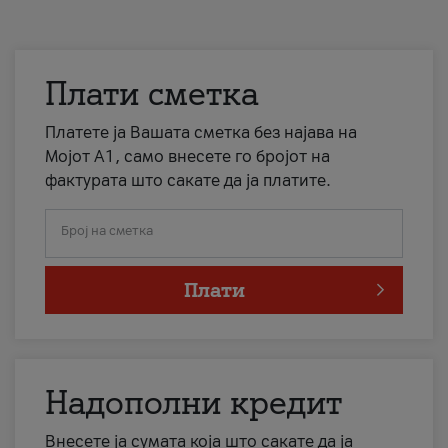
Плати сметка
Платете ја Вашата сметка без најава на
Мојот А1, само внесете го бројот на
фактурата што сакате да ја платите.
Број на сметка
Плати
Надополни кредит
Внесете ја сумата која што сакате да ја