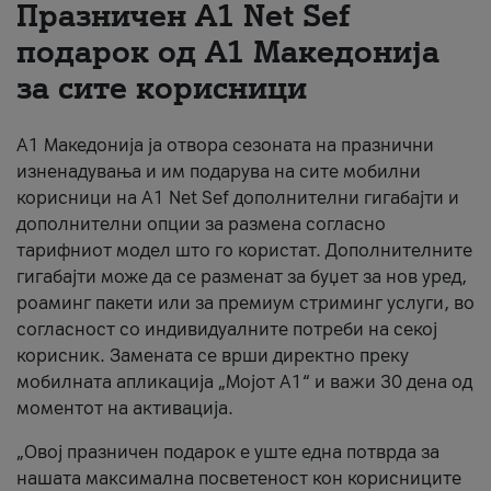
Празничен A1 Net Sеf
За нас
подарок од А1 Македонија
за сите корисници
#ПодобарОнлајн
А1 Македонија ја отвора сезоната на празнични
изненадувања и им подарува на сите мобилни
корисници на A1 Net Sef дополнителни гигабајти и
дополнителни опции за размена согласно
тарифниот модел што го користат. Дополнителните
гигабајти може да се разменат за буџет за нов уред,
роаминг пакети или за премиум стриминг услуги, во
согласност со индивидуалните потреби на секој
корисник. Замената се врши директно преку
мобилната апликација „Мојот А1“ и важи 30 дена од
моментот на активација.
„Овој празничен подарок е уште една потврда за
нашата максимална посветеност кон корисниците