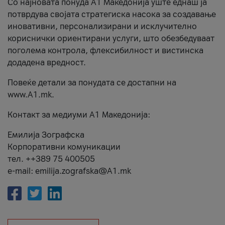
Со најновата понуда А1 Македонија уште еднаш ја
потврдува својата стратегиска насока за создавање
иновативни, персонализирани и исклучително
кориснички ориентирани услуги, што обезбедуваат
поголема контрола, флексибилност и вистинска
додадена вредност.
Повеќе детали за понудата се достапни на
www.А1.mk.
Контакт за медиуми А1 Македонија:
Емилија Зографска
Корпоративни комуникации
тел. ++389 75 400505
e-mail: emilija.zografska@A1.mk