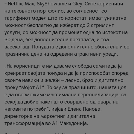
– Netflix, Max, SkyShowtime и Gley. Сите корисници
на тековното портфолио, во согласност со
тарифниот модел што го користат, имаат уникатна
можност бесплатно да изберат до 2 стриминг
услуги, со можност да променат една по истекот на
30 дена, без дополнителна претплата, и тоа
засекогаш. Понудата е дополнително збогатена и со
празнична цена на одредени атрактивни уреди.
„На корисниците им даваме слобода самите да ја
креираат својата понуда и да ја приспособат според
своите навики и желби — лесно, брзо и дигитално
преку “Мојот А1”. Токму за празниците, нашата цел
е да овозможиме максимална персонализација, за
секој да добие пакет што совршено одговара на
неговите потреби“, изјави Елена Панова,
директорка на маркетинг и дигитална
трансформација во А1 Македонија.