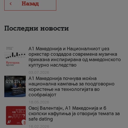
Назад
Последни новости
А1 Македонија и Националниот џез
оркестар создадоа современа музичка
приказна инспирирана од македонското
културно наследство
03.07.2026
A1 Македонија почнува моќна
национална кампања за поодговорно
користење на технологијата во
сообраќајот
18.05.2026
Овој Валентајн, A1 Македонија и 6
скопски кафулиња ја отворија темата за
safe dating
16.02.2026