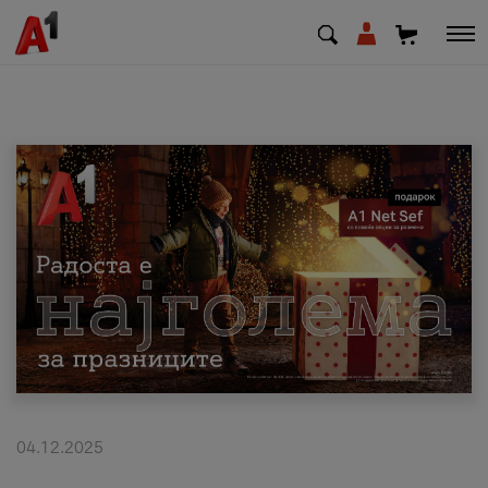
МК
EN
SQ
Приватни
Деловни
Поддршка
Надополни кредит
04.12.2025
Плати сметка