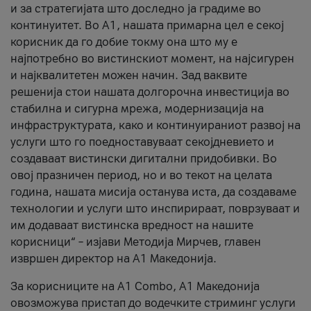
и за стратегијата што доследно ја градиме во
континуитет. Во А1, нашата примарна цел е секој
корисник да го добие токму она што му е
најпотребно во вистинскиот момент, на најсигурен
и најквалитетен можен начин. Зад ваквите
решенија стои нашата долгорочна инвестиција во
стабилна и сигурна мрежа, модернизација на
инфраструктурата, како и континуираниот развој на
услуги што го поедноставуваат секојдневието и
создаваат вистински дигитални придобивки. Во
овој празничен период, но и во текот на целата
година, нашата мисија останува иста, да создаваме
технологии и услуги што инспирираат, поврзуваат и
им додаваат вистинска вредност на нашите
корисници“ – изјави Методија Мирчев, главен
извршен директор на А1 Македонија.
За корисниците на A1 Combo, А1 Македонија
овозможува пристап до водечките стриминг услуги