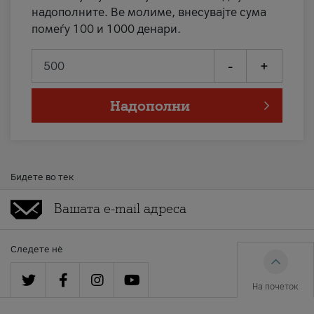
надополните. Ве молиме, внесувајте сума
помеѓу 100 и 1000 денари.
-
+
Надополни
Бидете во тек
Следете нè
На почеток