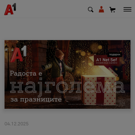
МК
EN
SQ
Приватни
Деловни
Поддршка
Надополни кредит
04.12.2025
Плати сметка