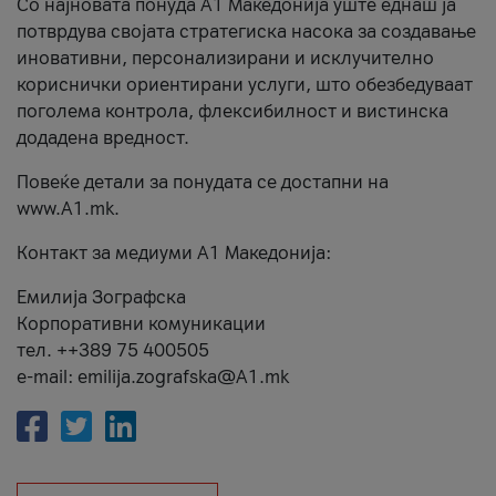
Со најновата понуда А1 Македонија уште еднаш ја
потврдува својата стратегиска насока за создавање
иновативни, персонализирани и исклучително
кориснички ориентирани услуги, што обезбедуваат
поголема контрола, флексибилност и вистинска
додадена вредност.
Повеќе детали за понудата се достапни на
www.А1.mk.
Контакт за медиуми А1 Македонија:
Емилија Зографска
Корпоративни комуникации
тел. ++389 75 400505
e-mail: emilija.zografska@A1.mk