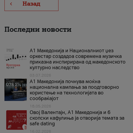
Назад
Последни новости
А1 Македонија и Националниот џез
оркестар создадоа современа музичка
приказна инспирирана од македонското
културно наследство
03.07.2026
A1 Македонија почнува моќна
национална кампања за поодговорно
користење на технологијата во
сообраќајот
18.05.2026
Овој Валентајн, A1 Македонија и 6
скопски кафулиња ја отворија темата за
safe dating
16.02.2026