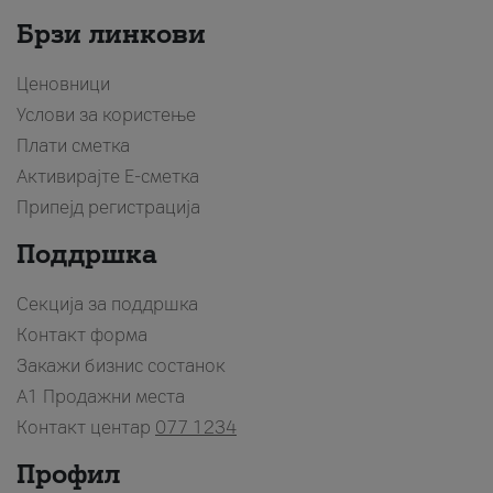
Брзи линкови
Ценовници
Услови за користење
Плати сметка
Активирајте Е-сметка
Припејд регистрација
Поддршка
Секција за поддршка
Контакт форма
Закажи бизнис состанок
A1 Продажни места
Контакт центар
077 1234
Профил