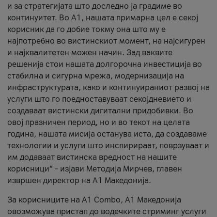
и за стратегијата што доследно ја градиме во
континуитет. Во А1, нашата примарна цел е секој
корисник да го добие токму она што му е
најпотребно во вистинскиот момент, на најсигурен
и најквалитетен можен начин. Зад ваквите
решенија стои нашата долгорочна инвестиција во
стабилна и сигурна мрежа, модернизација на
инфраструктурата, како и континуираниот развој на
услуги што го поедноставуваат секојдневието и
создаваат вистински дигитални придобивки. Во
овој празничен период, но и во текот на целата
година, нашата мисија останува иста, да создаваме
технологии и услуги што инспирираат, поврзуваат и
им додаваат вистинска вредност на нашите
корисници“ – изјави Методија Мирчев, главен
извршен директор на А1 Македонија.
За корисниците на A1 Combo, А1 Македонија
овозможува пристап до водечките стриминг услуги