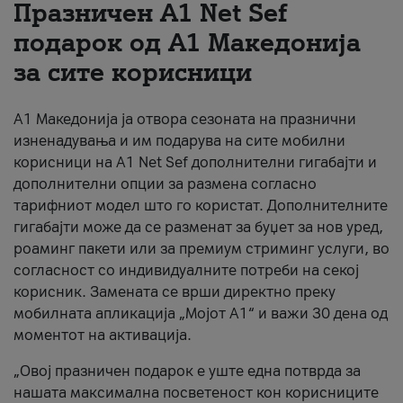
Празничен A1 Net Sеf
За нас
подарок од А1 Македонија
за сите корисници
#ПодобарОнлајн
А1 Македонија ја отвора сезоната на празнични
изненадувања и им подарува на сите мобилни
корисници на A1 Net Sef дополнителни гигабајти и
дополнителни опции за размена согласно
тарифниот модел што го користат. Дополнителните
гигабајти може да се разменат за буџет за нов уред,
роаминг пакети или за премиум стриминг услуги, во
согласност со индивидуалните потреби на секој
корисник. Замената се врши директно преку
мобилната апликација „Мојот А1“ и важи 30 дена од
моментот на активација.
„Овој празничен подарок е уште една потврда за
нашата максимална посветеност кон корисниците