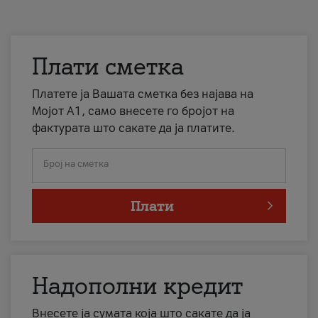
Плати сметка
Платете ја Вашата сметка без најава на
Мојот А1, само внесете го бројот на
фактурата што сакате да ја платите.
Број на сметка
Плати
Надополни кредит
Внесете ја сумата која што сакате да ја