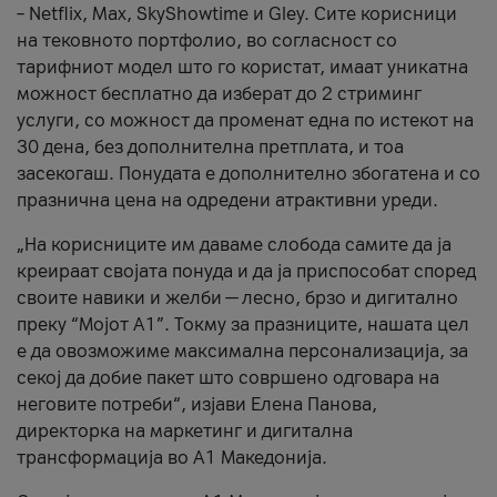
– Netflix, Max, SkyShowtime и Gley. Сите корисници
на тековното портфолио, во согласност со
тарифниот модел што го користат, имаат уникатна
можност бесплатно да изберат до 2 стриминг
услуги, со можност да променат една по истекот на
30 дена, без дополнителна претплата, и тоа
засекогаш. Понудата е дополнително збогатена и со
празнична цена на одредени атрактивни уреди.
„На корисниците им даваме слобода самите да ја
креираат својата понуда и да ја приспособат според
своите навики и желби — лесно, брзо и дигитално
преку “Мојот А1”. Токму за празниците, нашата цел
е да овозможиме максимална персонализација, за
секој да добие пакет што совршено одговара на
неговите потреби“, изјави Елена Панова,
директорка на маркетинг и дигитална
трансформација во А1 Македонија.