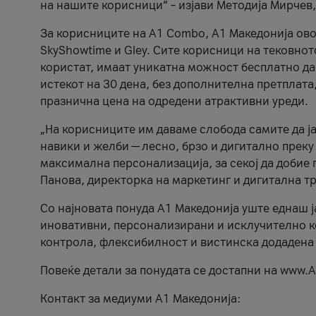
на нашите корисници“ – изјави Методија Мирчев
За корисниците на A1 Combo, А1 Македонија овоз
SkyShowtime и Gley. Сите корисници на тековно
користат, имаат уникатна можност бесплатно да 
истекот на 30 дена, без дополнителна претплата
празнична цена на одредени атрактивни уреди.
„На корисниците им даваме слобода самите да ја
навики и желби — лесно, брзо и дигитално преку
максимална персонализација, за секој да добие 
Панова, директорка на маркетинг и дигитална т
Со најновата понуда А1 Македонија уште еднаш ј
иновативни, персонализирани и исклучително к
контрола, флексибилност и вистинска додадена
Повеќе детали за понудата се достапни на www.А
Контакт за медиуми А1 Македонија: