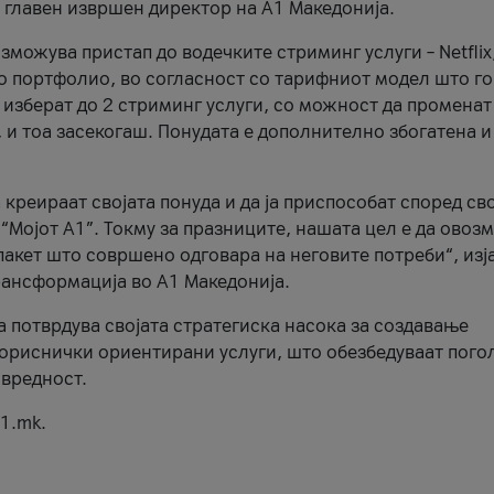
, главен извршен директор на А1 Македонија.
можува пристап до водечките стриминг услуги – Netflix
то портфолио, во согласност со тарифниот модел што го
изберат до 2 стриминг услуги, со можност да променат
, и тоа засекогаш. Понудата е дополнително збогатена и
 креираат својата понуда и да ја приспособат според св
 “Мојот А1”. Токму за празниците, нашата цел е да ово
пакет што совршено одговара на неговите потреби“, изј
рансформација во А1 Македонија.
а потврдува својата стратегиска насока за создавање
ориснички ориентирани услуги, што обезбедуваат пого
 вредност.
1.mk.