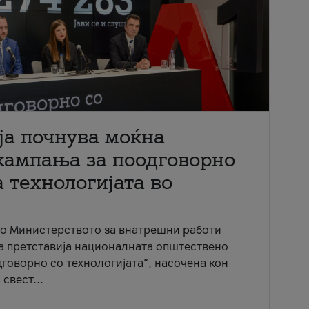
ја почнува моќна
кампања за поодговорно
 технологијата во
со Министерството за внатрешни работи
ја претставија националната општествено
говорно со технологијата“, насочена кон
свест...