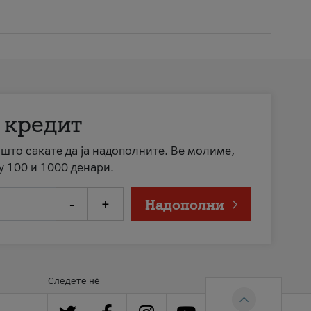
 кредит
а што сакате да ја надополните. Ве молиме,
у 100 и 1000 денари.
-
+
Надополни
Следете нè