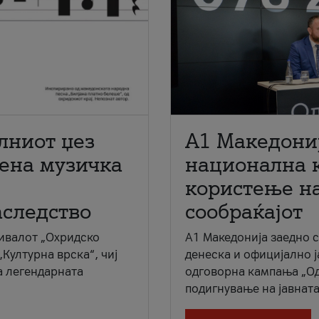
лниот џез
A1 Македони
мена музичка
национална 
користење на
аследство
сообраќајот
ивалот „Охридско
A1 Македонија заедно 
„Културна врска“, чиј
денеска и официјално 
а легендарната
одговорна кампања „Од
подигнување на јавната 