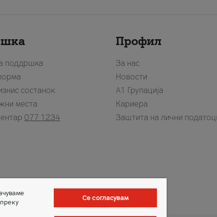
ршка
Профил
за поддршка
За нас
форма
Новости
изнис состанок
А1 Групација
жни места
Кариера
центар
077 1234
Заштита на лични податоц
зачуваме
Се согласувам
 преку