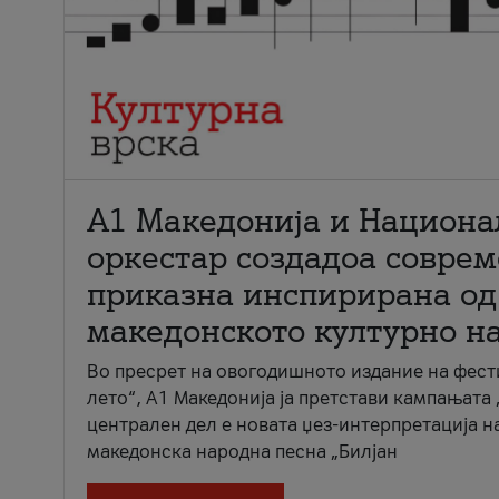
А1 Македонија и Национа
оркестар создадоа совре
приказна инспирирана од
македонското културно н
Во пресрет на овогодишното издание на фест
лето“, А1 Македонија ја претстави кампањата 
централен дел е новата џез-интерпретација н
македонска народна песна „Билјан