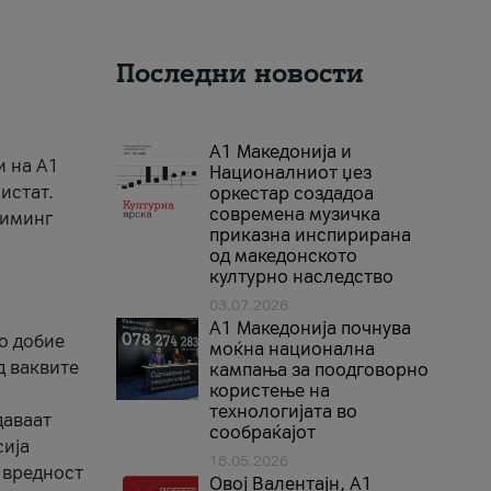
Последни новости
А1 Македонија и
и на A1
Националниот џез
истат.
оркестар создадоа
современа музичка
риминг
приказна инспирирана
од македонското
културно наследство
03.07.2026
A1 Македонија почнува
го добие
моќна национална
д ваквите
кампања за поодговорно
користење на
технологијата во
даваат
сообраќајот
сија
18.05.2026
 вредност
Овој Валентајн, A1