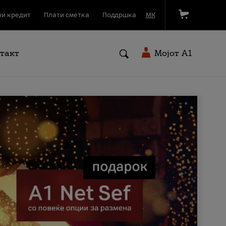
и кредит
Плати сметка
Поддршка
МК
такт
Мојот A1