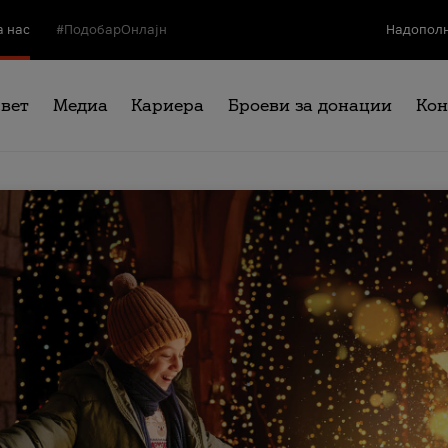
а нас
#ПодобарОнлајн
Надополн
свет
Медиа
Кариера
Броеви за донации
Кон