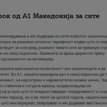
рок од А1 Македонија за сите
 изненадувања и им подарува на сите мобилни корисниц
 опции за размена согласно тарифниот модел што го кор
а буџет за нов уред, роаминг пакети или за премиум ст
и на секој корисник. Замената се врши директно преку
 од моментот на активација.
а нашата максимална посветеност кон корисниците и за
итет. Во А1, нашата примарна цел е секој корисник да 
момент, на најсигурен и најквалитетен можен начин. За
о стабилна и сигурна мрежа, модернизација на
 на услуги што го поедноставуваат секојдневието и соз
чен период, но и во текот на целата година, нашата ми
и што инспирираат, поврзуваат и им додаваат вистинска