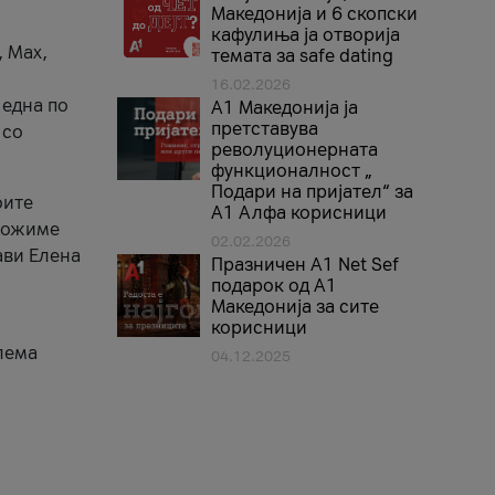
Македонија и 6 скопски
кафулиња ја отворија
, Max,
темата за safe dating
16.02.2026
 една по
А1 Македонија ја
претставува
 со
револуционерната
функционалност „
Подари на пријател“ за
оите
А1 Алфа корисници
зможиме
02.02.2026
ави Елена
Празничен A1 Net Sеf
подарок од А1
Македонија за сите
корисници
лема
04.12.2025