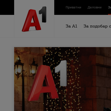
Приватни
Деловни
З
За А1
За подобар 