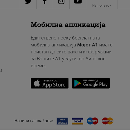
На почеток
Мобилна апликација
Единствено преку бесплатната
мобилна апликација
Мојот A1
имате
пристап до сите важни информации
за Вашите A1 услуги, во било кое
време.
и
Начини на плаќање