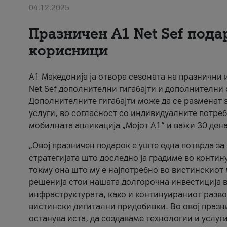
04.12.2025
Празничен A1 Net Sеf пода
корисници
А1 Македонија ја отвора сезоната на празнични
Net Sef дополнителни гигабајти и дополнителни
Дополнителните гигабајти може да се разменат з
услуги, во согласност со индивидуалните потреб
мобилната апликација „Мојот А1“ и важи 30 дена
„Овој празничен подарок е уште една потврда з
стратегијата што доследно ја градиме во контину
токму она што му е најпотребно во вистинскиот 
решенија стои нашата долгорочна инвестиција в
инфраструктурата, како и континуираниот развој
вистински дигитални придобивки. Во овој празни
останува иста, да создаваме технологии и услуг