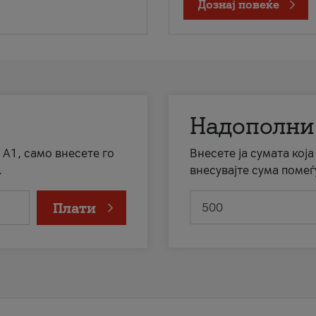
Дознај повеќе
Надополни
 А1, само внесете го
Внесете ја сумата кој
.
внесувајте сума помеѓ
Плати