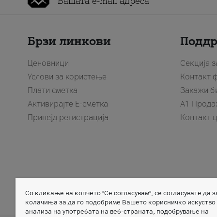
Брзи линкови
Подд
Ценовници
Секција 
Услови за користење
Контакт 
Плати сметка
Закажи б
Активирајте Е-сметка
A1 Прода
Припејд регистрација
Контакт 
Со кликање на копчето "Се согласувам", се согласувате да 
Member of
колачиња за да го подобриме Вашето корисничко искуство
анализа на употребата на веб-страната, подобрување на