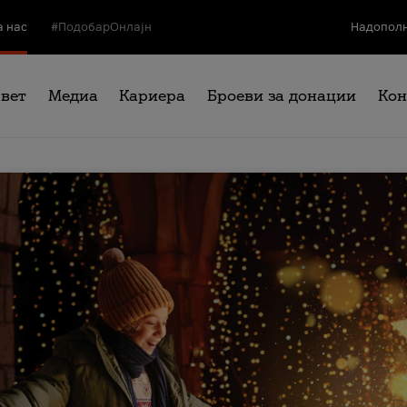
а нас
#ПодобарОнлајн
Надополн
свет
Медиа
Кариера
Броеви за донации
Кон