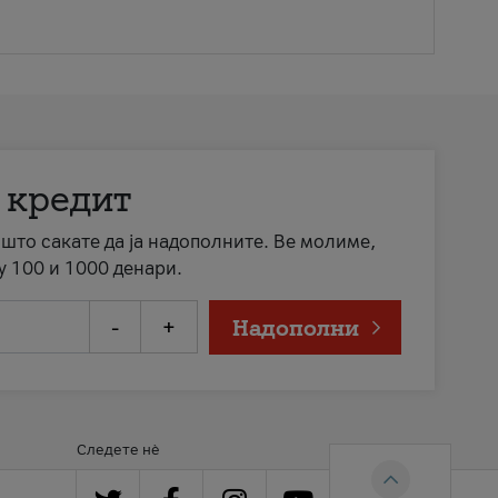
 кредит
а што сакате да ја надополните. Ве молиме,
у 100 и 1000 денари.
-
+
Надополни
Следете нè