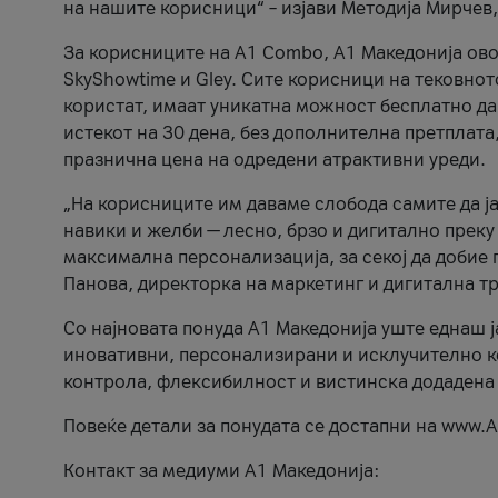
на нашите корисници“ – изјави Методија Мирчев
За корисниците на A1 Combo, А1 Македонија овоз
SkyShowtime и Gley. Сите корисници на тековно
користат, имаат уникатна можност бесплатно да 
истекот на 30 дена, без дополнителна претплата
празнична цена на одредени атрактивни уреди.
„На корисниците им даваме слобода самите да ја
навики и желби — лесно, брзо и дигитално преку
максимална персонализација, за секој да добие 
Панова, директорка на маркетинг и дигитална т
Со најновата понуда А1 Македонија уште еднаш ј
иновативни, персонализирани и исклучително к
контрола, флексибилност и вистинска додадена
Повеќе детали за понудата се достапни на www.А
Контакт за медиуми А1 Македонија: