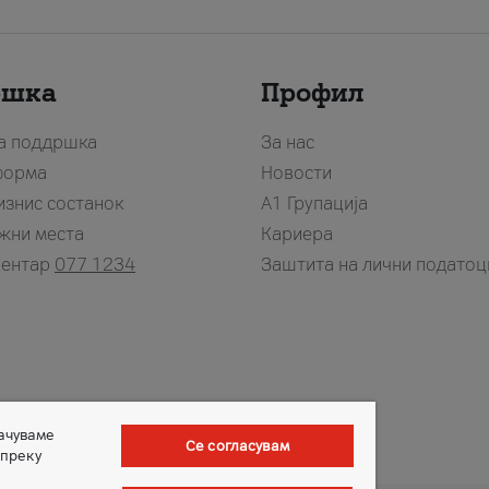
ршка
Профил
за поддршка
За нас
форма
Новости
изнис состанок
А1 Групација
жни места
Кариера
центар
077 1234
Заштита на лични податоц
зачуваме
Се согласувам
 преку