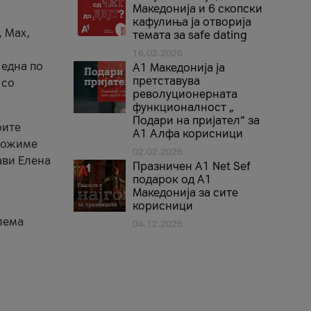
Македонија и 6 скопски
кафулиња ја отворија
, Max,
темата за safe dating
16.02.2026
 една по
А1 Македонија ја
претставува
 со
револуционерната
функционалност „
Подари на пријател“ за
оите
А1 Алфа корисници
зможиме
02.02.2026
ави Елена
Празничен A1 Net Sеf
подарок од А1
Македонија за сите
корисници
лема
04.12.2025