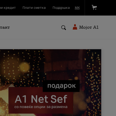
и кредит
Плати сметка
Поддршка
МК
такт
Мојот A1