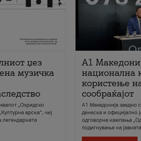
лниот џез
A1 Македони
мена музичка
национална 
користење на
аследство
сообраќајот
ивалот „Охридско
A1 Македонија заедно 
„Културна врска“, чиј
денеска и официјално 
а легендарната
одговорна кампања „Од
подигнување на јавната 