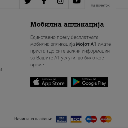
На почеток
Мобилна апликација
Единствено преку бесплатната
мобилна апликација
Мојот A1
имате
пристап до сите важни информации
за Вашите A1 услуги, во било кое
време.
и
Начини на плаќање