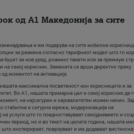
рок од А1 Македонија за сите
 изненадувања и им подарува на сите мобилни корисниц
 опции за размена согласно тарифниот модел што го кор
а буџет за нов уред, роаминг пакети или за премиум ст
и на секој корисник. Замената се врши директно преку
 од моментот на активација.
а нашата максимална посветеност кон корисниците и за
итет. Во А1, нашата примарна цел е секој корисник да 
момент, на најсигурен и најквалитетен можен начин. За
о стабилна и сигурна мрежа, модернизација на
 на услуги што го поедноставуваат секојдневието и соз
чен период, но и во текот на целата година, нашата ми
и што инспирираат, поврзуваат и им додаваат вистинска