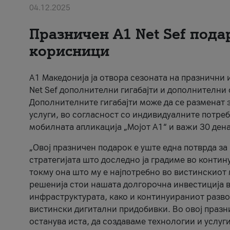
04.12.2025
Празничен A1 Net Sеf пода
корисници
А1 Македонија ја отвора сезоната на празнични
Net Sef дополнителни гигабајти и дополнителни
Дополнителните гигабајти може да се разменат з
услуги, во согласност со индивидуалните потреб
мобилната апликација „Мојот А1“ и важи 30 дена
„Овој празничен подарок е уште една потврда з
стратегијата што доследно ја градиме во контину
токму она што му е најпотребно во вистинскиот 
решенија стои нашата долгорочна инвестиција в
инфраструктурата, како и континуираниот развој
вистински дигитални придобивки. Во овој празни
останува иста, да создаваме технологии и услуг