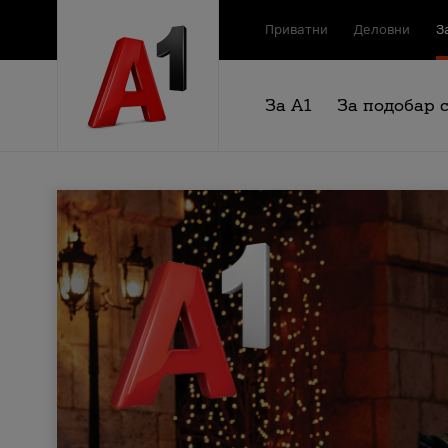
Приватни
Деловни
З
За А1
За подобар 