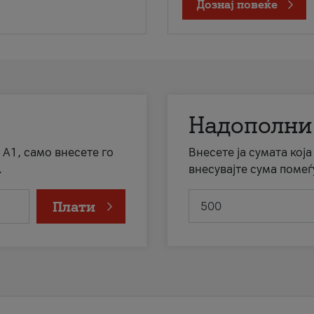
Дознај повеќе
Надополни
 А1, само внесете го
Внесете ја сумата кој
.
внесувајте сума помеѓ
Плати