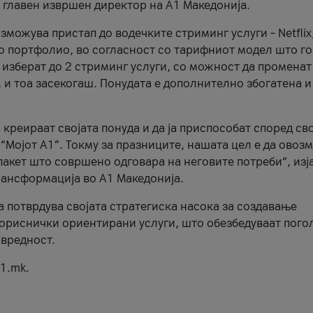
, главен извршен директор на А1 Македонија.
можува пристап до водечките стриминг услуги – Netflix
то портфолио, во согласност со тарифниот модел што го
изберат до 2 стриминг услуги, со можност да променат
, и тоа засекогаш. Понудата е дополнително збогатена и
 креираат својата понуда и да ја приспособат според св
 “Мојот А1”. Токму за празниците, нашата цел е да ово
пакет што совршено одговара на неговите потреби“, изј
рансформација во А1 Македонија.
а потврдува својата стратегиска насока за создавање
ориснички ориентирани услуги, што обезбедуваат пого
 вредност.
1.mk.