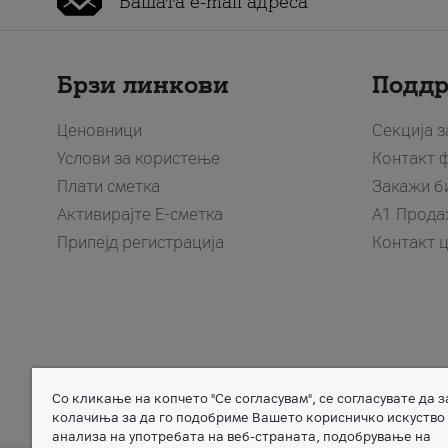
Брзи линкови
Подд
Ценовници
Секција 
Услови за користење
Контакт 
Плати сметка
Закажи б
Активирајте Е-сметка
A1 Прода
Припејд регистрација
Контакт 
Со кликање на копчето "Се согласувам", се согласувате да 
Member of
колачиња за да го подобриме Вашето корисничко искуство
анализа на употребата на веб-страната, подобрување на