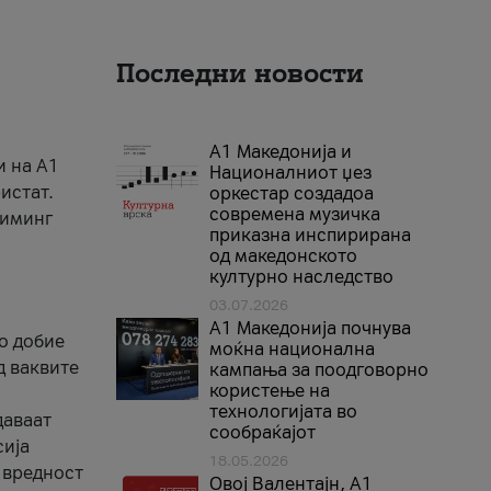
Последни новости
А1 Македонија и
и на A1
Националниот џез
истат.
оркестар создадоа
современа музичка
риминг
приказна инспирирана
од македонското
културно наследство
03.07.2026
A1 Македонија почнува
го добие
моќна национална
д ваквите
кампања за поодговорно
користење на
технологијата во
даваат
сообраќајот
сија
18.05.2026
 вредност
Овој Валентајн, A1