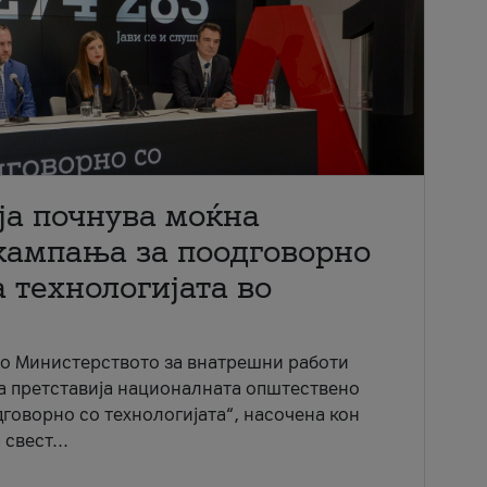
ја почнува моќна
кампања за поодговорно
 технологијата во
со Министерството за внатрешни работи
ја претставија националната општествено
говорно со технологијата“, насочена кон
свест...