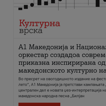
А1 Македонија и Национа
оркестар создадоа совре
приказна инспирирана од
македонското културно н
Во пресрет на овогодишното издание на фест
лето“, А1 Македонија ја претстави кампањата 
централен дел е новата џез-интерпретација н
македонска народна песна „Билјан