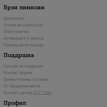
Брзи линкови
Ценовници
Услови за користење
Плати сметка
Активирајте Е-сметка
Припејд регистрација
Поддршка
Секција за поддршка
Контакт форма
Закажи бизнис состанок
A1 Продажни места
Контакт центар
077 1234
Профил