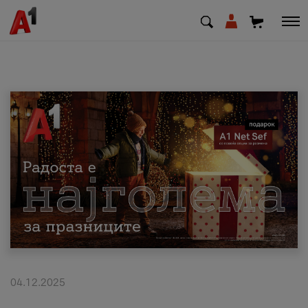
МК
EN
SQ
Приватни
Деловни
Поддршка
Надополни кредит
04.12.2025
Плати сметка