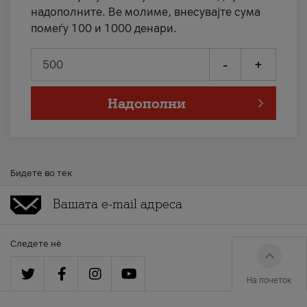
надополните. Ве молиме, внесувајте сума
помеѓу 100 и 1000 денари.
-
+
Надополни
Бидете во тек
Следете нè
На почеток