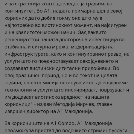
и за стратегијата што доследно ја градиме во
континуитет. Во А1, нашата примарна цел е секој
корисник да го добие токму она што му е
најпотребно во вистинскиот момент, на најсигурен
и најквалитетен можен начин. Зад ваквите
решенија стои нашата долгорочна инвестиција во
стабилна и сигурна мрежа, модернизација на
инфраструктурата, како и континуираниот развој на
услуги што го поедноставуваат секојдневието и
создаваат вистински дигитални придобивки. Во
овој празничен период, но и во текот на целата
година, нашата мисија останува иста, да создаваме
технологии и услуги што инспирираат, поврзуваат и
им додаваат вистинска вредност на нашите
корисници“ – изјави Методија Мирчев, главен
извршен директор на А1 Македонија.
За корисниците на A1 Combo, А1 Македонија
овозможува пристап до водечките стриминг услуги