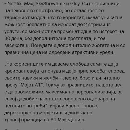
– Netflix, Max, SkyShowtime и Gley. Сите корисници
на тековното портфолио, во согласност со
тарифниот модел што го користат, имаат уникатна
можност бесплатно да изберат до 2 стриминг
услуги, со можност да променат една по истекот на
30 дена, без дополнителна претплата, и тоа
засекогаш. Понудата е дополнително збогатена и со
празнична цена на одредени атрактивни уреди.
„На корисниците им даваме слобода самите да ја
креираат својата понуда и да ја приспособат според
своите навики и желби — лесно, брзо и дигитално
преку “Мојот А1”. Токму за празниците, нашата цел
е да овозможиме максимална персонализација, за
секој да добие пакет што совршено одговара на
неговите потреби“, изјави Елена Панова,
директорка на маркетинг и дигитална
трансформација во А1 Македонија.