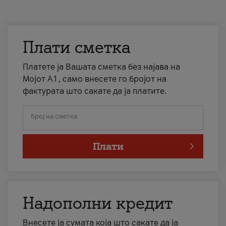
Плати сметка
Платете ја Вашата сметка без најава на
Мојот А1, само внесете го бројот на
фактурата што сакате да ја платите.
Број на сметка
Плати
Надополни кредит
Внесете ја сумата која што сакате да ја