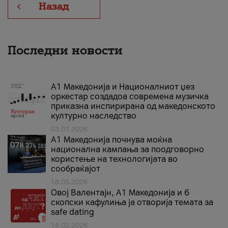
Назад
Последни новости
А1 Македонија и Националниот џез
оркестар создадоа современа музичка
приказна инспирирана од македонското
културно наследство
03.07.2026
A1 Македонија почнува моќна
национална кампања за поодговорно
користење на технологијата во
сообраќајот
18.05.2026
Овој Валентајн, A1 Македонија и 6
скопски кафулиња ја отворија темата за
safe dating
16.02.2026