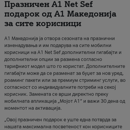
Празничен A1 Net Sеf
За нас
подарок од А1 Македонија
за сите корисници
#ПодобарОнлајн
А1 Македонија ја отвора сезоната на празнични
изненадувања и им подарува на сите мобилни
корисници на A1 Net Sef дополнителни гигабајти и
дополнителни опции за размена согласно
тарифниот модел што го користат. Дополнителните
гигабајти може да се разменат за буџет за нов уред,
роаминг пакети или за премиум стриминг услуги, во
согласност со индивидуалните потреби на секој
корисник. Замената се врши директно преку
мобилната апликација „Мојот А1“ и важи 30 дена од
моментот на активација.
„Овој празничен подарок е уште една потврда за
нашата максимална посветеност кон корисниците