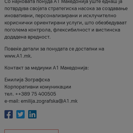
Со најновата понуда А1 Македонија уште еднаш ја
потврдува својата стратегиска насока за создавање
иновативни, персонализирани и исклучително
кориснички ориентирани услуги, што обезбедуваат
поголема контрола, флексибилност и вистинска
додадена вредност.
Повеќе детали за понудата се достапни на
www.А1.mk.
Контакт за медиуми А1 Македонија:
Емилија Зографска
Корпоративни комуникации
тел. ++389 75 400505
e-mail: emilija.zografska@A1.mk