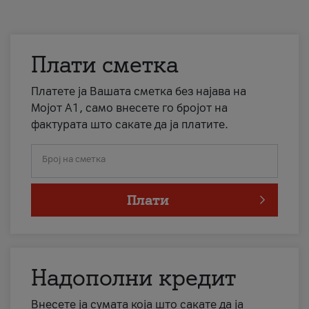
Плати сметка
Платете ја Вашата сметка без најава на
Мојот А1, само внесете го бројот на
фактурата што сакате да ја платите.
Број на сметка
Плати
Надополни кредит
Внесете ја сумата која што сакате да ја