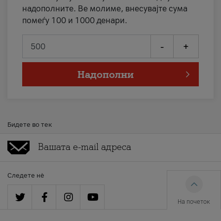
надополните. Ве молиме, внесувајте сума
помеѓу 100 и 1000 денари.
-
+
Надополни
Бидете во тек
Следете нè
На почеток