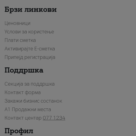
Брзи линкови
Ценовници
Услови за користење
Плати сметка
Активирајте Е-сметка
Припејд регистрација
Поддршка
Секција за поддршка
Контакт форма
Закажи бизнис состанок
A1 Продажни места
Контакт центар
077 1234
Профил