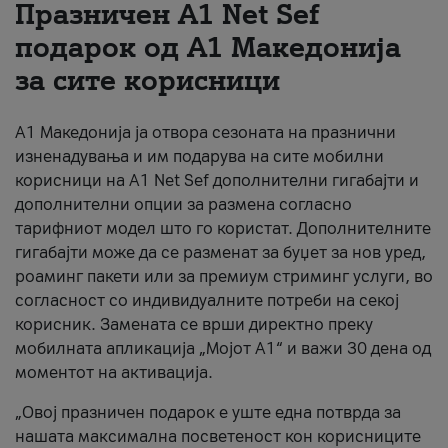
Празничен A1 Net Sеf
За нас
подарок од А1 Македонија
за сите корисници
#ПодобарОнлајн
А1 Македонија ја отвора сезоната на празнични
изненадувања и им подарува на сите мобилни
корисници на A1 Net Sef дополнителни гигабајти и
дополнителни опции за размена согласно
тарифниот модел што го користат. Дополнителните
гигабајти може да се разменат за буџет за нов уред,
роаминг пакети или за премиум стриминг услуги, во
согласност со индивидуалните потреби на секој
корисник. Замената се врши директно преку
мобилната апликација „Мојот А1“ и важи 30 дена од
моментот на активација.
„Овој празничен подарок е уште една потврда за
нашата максимална посветеност кон корисниците