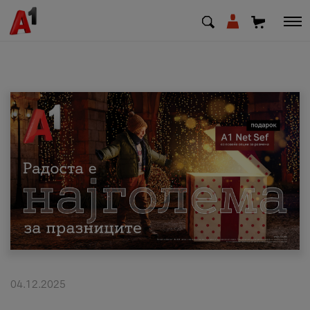
МК
EN
SQ
Приватни
Деловни
Поддршка
Надополни кредит
04.12.2025
Плати сметка