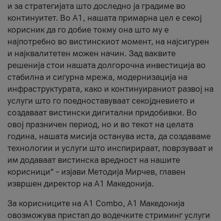
и за стратегијата што доследно ја градиме во
континуитет. Во А1, нашата примарна цел е секој
корисник да го добие токму она што му е
најпотребно во вистинскиот момент, на најсигурен
и најквалитетен можен начин. Зад ваквите
решенија стои нашата долгорочна инвестиција во
стабилна и сигурна мрежа, модернизација на
инфраструктурата, како и континуираниот развој на
услуги што го поедноставуваат секојдневието и
создаваат вистински дигитални придобивки. Во
овој празничен период, но и во текот на целата
година, нашата мисија останува иста, да создаваме
технологии и услуги што инспирираат, поврзуваат и
им додаваат вистинска вредност на нашите
корисници“ – изјави Методија Мирчев, главен
извршен директор на А1 Македонија.
За корисниците на A1 Combo, А1 Македонија
овозможува пристап до водечките стриминг услуги