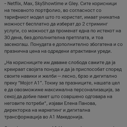
– Netflix, Max, SkyShowtime и Gley. Сите корисници
на тековното портфолио, во согласност со
тарифниот модел што го користат, имаат уникатна
можност бесплатно да изберат до 2 стриминг
услуги, со можност да променат една по истекот на
30 дена, без дополнителна претплата, и тоа
засекогаш. Понудата е дополнително збогатена и со
празнична цена на одредени атрактивни уреди.
„На корисниците им даваме слобода самите да ја
креираат својата понуда и да ја приспособат според
своите навики и желби — лесно, брзо и дигитално
преку “Мојот А1”. Токму за празниците, нашата цел
е да овозможиме максимална персонализација, за
секој да добие пакет што совршено одговара на
неговите потреби“, изјави Елена Панова,
директорка на маркетинг и дигитална
трансформација во А1 Македонија.