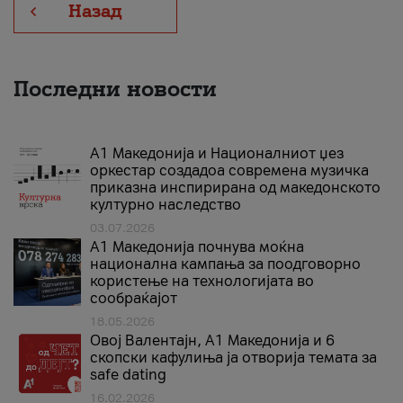
Назад
Последни новости
А1 Македонија и Националниот џез
оркестар создадоа современа музичка
приказна инспирирана од македонското
културно наследство
03.07.2026
A1 Македонија почнува моќна
национална кампања за поодговорно
користење на технологијата во
сообраќајот
18.05.2026
Овој Валентајн, A1 Македонија и 6
скопски кафулиња ја отворија темата за
safe dating
16.02.2026