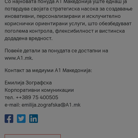
Со најновата понуда А1 Македонија уште еднаш ја
потврдува својата стратегиска насока за создавање
иновативни, персонализирани и исклучително
кориснички ориентирани услуги, што обезбедуваат
поголема контрола, флексибилност и вистинска
додадена вредност.
Повеќе детали за понудата се достапни на
www.А1.mk.
Контакт за медиуми А1 Македонија:
Емилија Зографска
Корпоративни комуникации
тел. ++389 75 400505
e-mail: emilija.zografska@A1.mk