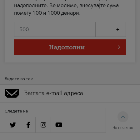
надополните. Ве молиме, внесувајте сума
помеѓу 100 и 1000 денари.
-
+
Надополни
Бидете во тек
Следете нè
На почеток