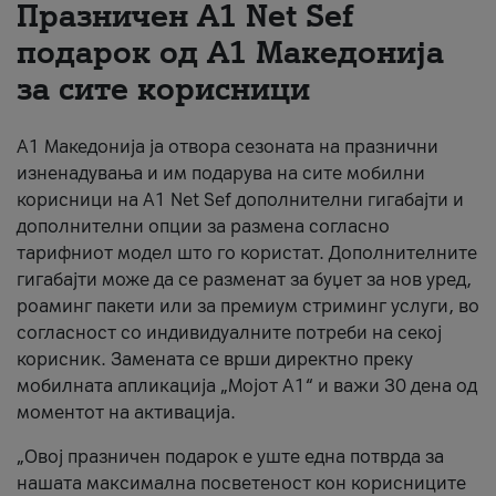
Празничен A1 Net Sеf
За нас
подарок од А1 Македонија
за сите корисници
#ПодобарОнлајн
А1 Македонија ја отвора сезоната на празнични
изненадувања и им подарува на сите мобилни
корисници на A1 Net Sef дополнителни гигабајти и
дополнителни опции за размена согласно
тарифниот модел што го користат. Дополнителните
гигабајти може да се разменат за буџет за нов уред,
роаминг пакети или за премиум стриминг услуги, во
согласност со индивидуалните потреби на секој
корисник. Замената се врши директно преку
мобилната апликација „Мојот А1“ и важи 30 дена од
моментот на активација.
„Овој празничен подарок е уште една потврда за
нашата максимална посветеност кон корисниците