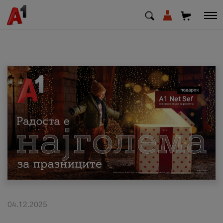
МК
EN
SQ
Приватни
Деловни
Поддршка
Надополни кредит
04.12.2025
Плати сметка