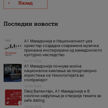
Назад
Последни новости
А1 Македонија и Националниот џез
оркестар создадоа современа музичка
приказна инспирирана од македонското
културно наследство
03.07.2026
A1 Македонија почнува моќна
национална кампања за поодговорно
користење на технологијата во
сообраќајот
18.05.2026
Овој Валентајн, A1 Македонија и 6
скопски кафулиња ја отворија темата за
safe dating
16.02.2026