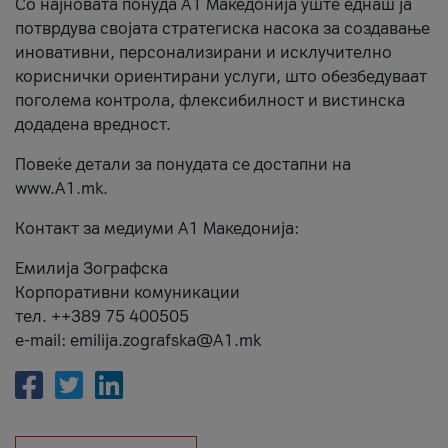
Со најновата понуда А1 Македонија уште еднаш ја
потврдува својата стратегиска насока за создавање
иновативни, персонализирани и исклучително
кориснички ориентирани услуги, што обезбедуваат
поголема контрола, флексибилност и вистинска
додадена вредност.
Повеќе детали за понудата се достапни на
www.А1.mk.
Контакт за медиуми А1 Македонија:
Емилија Зографска
Корпоративни комуникации
тел. ++389 75 400505
e-mail: emilija.zografska@A1.mk