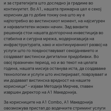
и за стратегијата што доследно ја градиме во
континуитет. Во А1, нашата примарна цел е секој
корисник да го добие токму она што му е
најпотребно во вистинскиот момент, на најсигурен
и најквалитетен можен начин. Зад ваквите
решенија стои нашата долгорочна инвестиција во
стабилна и сигурна мрежа, модернизација на
инфраструктурата, како и континуираниот развој на
услуги што го поедноставуваат секојдневието и
создаваат вистински дигитални придобивки. Во
овој празничен период, но и во текот на целата
година, нашата мисија останува иста, да создаваме
технологии и услуги што инспирираат, поврзуваат и
им додаваат вистинска вредност на нашите
корисници“ – изјави Методија Мирчев, главен
извршен директор на А1 Македонија.
За корисниците на A1 Combo, А1 Македонија
овозможува пристап до водечките стриминг услуги