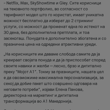
– Netflix, Max, SkyShowtime и Gley. Сите корисници
на тековното портфолио, во согласност со
тарифниот модел што го користат, имаат уникатна
можност бесплатно да изберат до 2 стриминг
услуги, со можност да променат една по истекот на
30 дена, без дополнителна претплата, и тоа
засекогаш. Понудата е дополнително збогатена и со
празнична цена на одредени атрактивни уреди.
„На корисниците им даваме слобода самите да ја
креираат својата понуда и да ја приспособат според
своите навики и желби — лесно, брзо и дигитално
преку “Мојот А1”. Токму за празниците, нашата цел
е да овозможиме максимална персонализација, за
секој да добие пакет што совршено одговара на
неговите потреби“, изјави Елена Панова,
директорка на маркетинг и дигитална
трансформација во А1 Македонија.