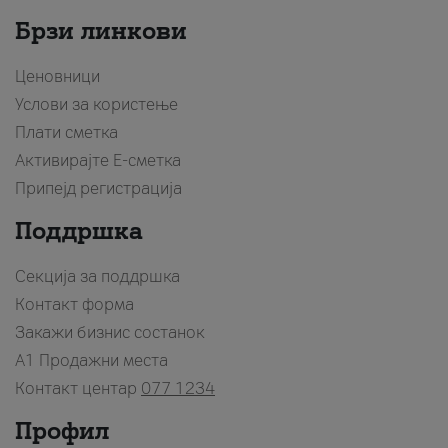
Брзи линкови
Ценовници
Услови за користење
Плати сметка
Активирајте Е-сметка
Припејд регистрација
Поддршка
Секција за поддршка
Контакт форма
Закажи бизнис состанок
A1 Продажни места
Контакт центар
077 1234
Профил