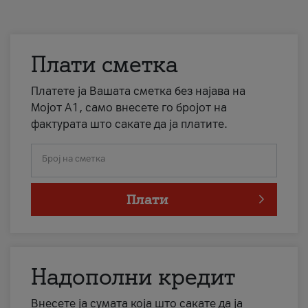
Плати сметка
Платете ја Вашата сметка без најава на
Мојот А1, само внесете го бројот на
фактурата што сакате да ја платите.
Број на сметка
Плати
Надополни кредит
Внесете ја сумата која што сакате да ја