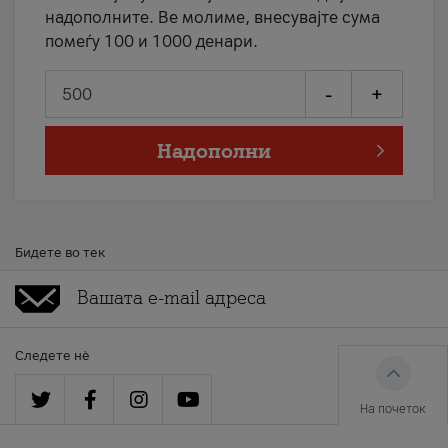
надополните. Ве молиме, внесувајте сума
помеѓу 100 и 1000 денари.
-
+
Надополни
Бидете во тек
Следете нè
На почеток