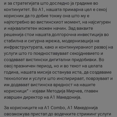
и за стратегијата што доследно ја градиме во
континуитет. Во А1, нашата примарна цел е секој
корисник да го добие токму она што му е
најпотребно во вистинскиот момент, на најсигурен
и најквалитетен можен начин. Зад ваквите
решенија стои нашата долгорочна инвестиција во
стабилна и сигурна мрежа, модернизација на
инфраструктурата, како и континуираниот развој на
услуги што го поедноставуваат секојдневието и
создаваат вистински дигитални придобивки. Во
овој празничен период, но и во текот на целата
година, нашата мисија останува иста, да создаваме
технологии и услуги што инспирираат, поврзуваат и
им додаваат вистинска вредност на нашите
корисници“ – изјави Методија Мирчев, главен
извршен директор на А1 Македонија.
За корисниците на A1 Combo, А1 Македонија
овозможува пристап до водечките стриминг услуги