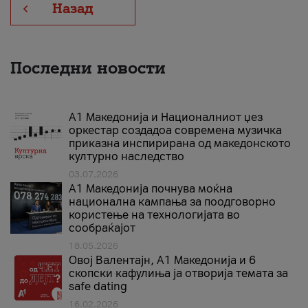
Назад
Последни новости
А1 Македонија и Националниот џез
оркестар создадоа современа музичка
приказна инспирирана од македонското
културно наследство
03.07.2026
A1 Македонија почнува моќна
национална кампања за поодговорно
користење на технологијата во
сообраќајот
18.05.2026
Овој Валентајн, A1 Македонија и 6
скопски кафулиња ја отворија темата за
safe dating
16.02.2026