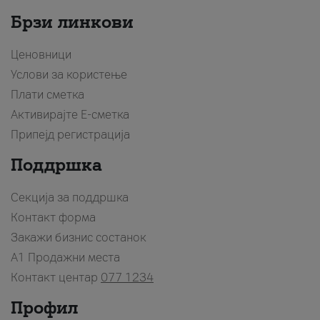
Брзи линкови
Ценовници
Услови за користење
Плати сметка
Активирајте Е-сметка
Припејд регистрација
Поддршка
Секција за поддршка
Контакт форма
Закажи бизнис состанок
A1 Продажни места
Контакт центар
077 1234
Профил