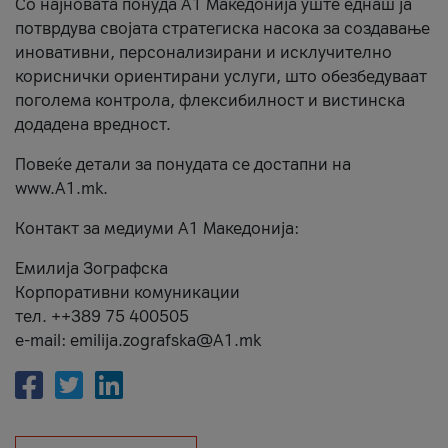
Со најновата понуда А1 Македонија уште еднаш ја
потврдува својата стратегиска насока за создавање
иновативни, персонализирани и исклучително
кориснички ориентирани услуги, што обезбедуваат
поголема контрола, флексибилност и вистинска
додадена вредност.
Повеќе детали за понудата се достапни на
www.А1.mk.
Контакт за медиуми А1 Македонија:
Емилија Зографска
Корпоративни комуникации
тел. ++389 75 400505
e-mail: emilija.zografska@A1.mk