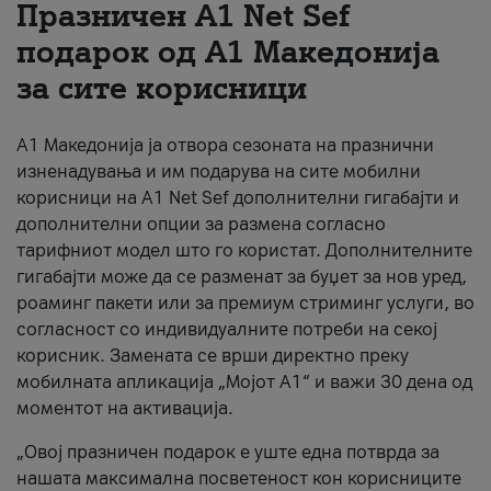
Празничен A1 Net Sеf
За нас
подарок од А1 Македонија
за сите корисници
#ПодобарОнлајн
А1 Македонија ја отвора сезоната на празнични
изненадувања и им подарува на сите мобилни
корисници на A1 Net Sef дополнителни гигабајти и
дополнителни опции за размена согласно
тарифниот модел што го користат. Дополнителните
гигабајти може да се разменат за буџет за нов уред,
роаминг пакети или за премиум стриминг услуги, во
согласност со индивидуалните потреби на секој
корисник. Замената се врши директно преку
мобилната апликација „Мојот А1“ и важи 30 дена од
моментот на активација.
„Овој празничен подарок е уште една потврда за
нашата максимална посветеност кон корисниците