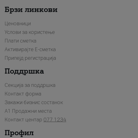
Брзи линкови
Ценовници
Услови за користење
Плати сметка
Активирајте Е-сметка
Припејд регистрација
Поддршка
Секција за поддршка
Контакт форма
Закажи бизнис состанок
A1 Продажни места
Контакт центар
077 1234
Профил