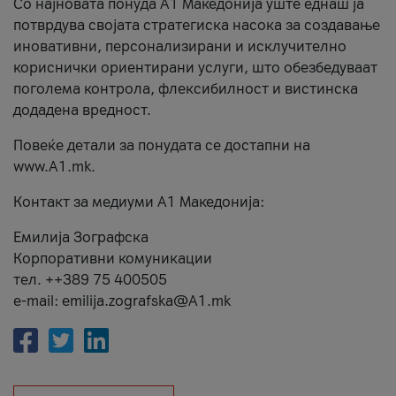
Со најновата понуда А1 Македонија уште еднаш ја
потврдува својата стратегиска насока за создавање
иновативни, персонализирани и исклучително
кориснички ориентирани услуги, што обезбедуваат
поголема контрола, флексибилност и вистинска
додадена вредност.
Повеќе детали за понудата се достапни на
www.А1.mk.
Контакт за медиуми А1 Македонија:
Емилија Зографска
Корпоративни комуникации
тел. ++389 75 400505
e-mail: emilija.zografska@A1.mk