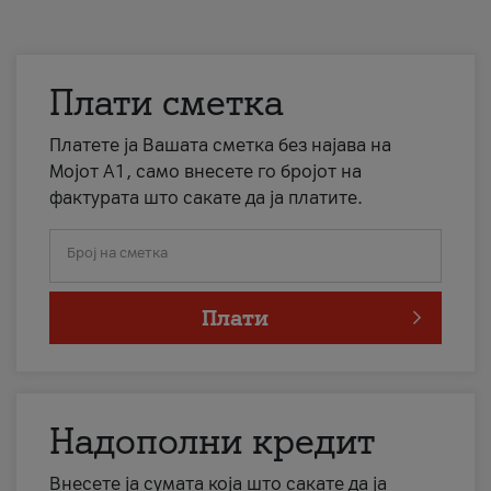
Плати сметка
Платете ја Вашата сметка без најава на
Мојот А1, само внесете го бројот на
фактурата што сакате да ја платите.
Број на сметка
Плати
Надополни кредит
Внесете ја сумата која што сакате да ја