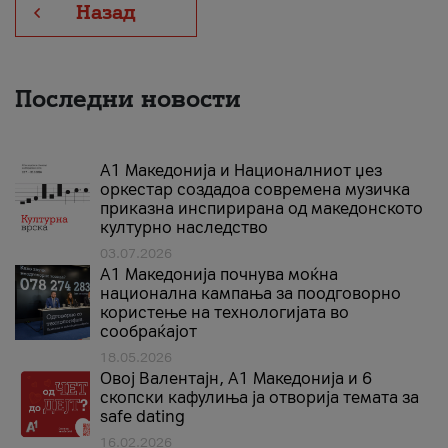
Назад
Последни новости
А1 Македонија и Националниот џез
оркестар создадоа современа музичка
приказна инспирирана од македонското
културно наследство
03.07.2026
A1 Македонија почнува моќна
национална кампања за поодговорно
користење на технологијата во
сообраќајот
18.05.2026
Овој Валентајн, A1 Македонија и 6
скопски кафулиња ја отворија темата за
safe dating
16.02.2026