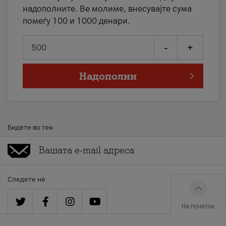
надополните. Ве молиме, внесувајте сума
помеѓу 100 и 1000 денари.
-
+
Надополни
Бидете во тек
Следете нè
На почеток