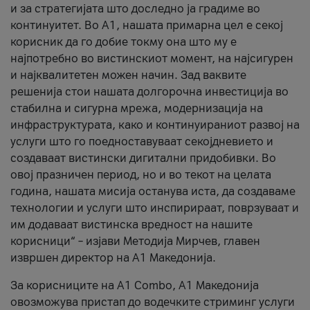
и за стратегијата што доследно ја градиме во
континуитет. Во А1, нашата примарна цел е секој
корисник да го добие токму она што му е
најпотребно во вистинскиот момент, на најсигурен
и најквалитетен можен начин. Зад ваквите
решенија стои нашата долгорочна инвестиција во
стабилна и сигурна мрежа, модернизација на
инфраструктурата, како и континуираниот развој на
услуги што го поедноставуваат секојдневието и
создаваат вистински дигитални придобивки. Во
овој празничен период, но и во текот на целата
година, нашата мисија останува иста, да создаваме
технологии и услуги што инспирираат, поврзуваат и
им додаваат вистинска вредност на нашите
корисници“ – изјави Методија Мирчев, главен
извршен директор на А1 Македонија.
За корисниците на A1 Combo, А1 Македонија
овозможува пристап до водечките стриминг услуги