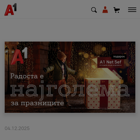
МК
EN
SQ
Приватни
Деловни
Поддршка
Надополни кредит
04.12.2025
Плати сметка