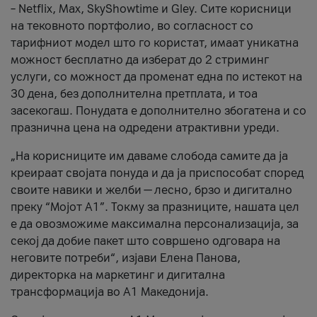
– Netflix, Max, SkyShowtime и Gley. Сите корисници
на тековното портфолио, во согласност со
тарифниот модел што го користат, имаат уникатна
можност бесплатно да изберат до 2 стриминг
услуги, со можност да променат една по истекот на
30 дена, без дополнителна претплата, и тоа
засекогаш. Понудата е дополнително збогатена и со
празнична цена на одредени атрактивни уреди.
„На корисниците им даваме слобода самите да ја
креираат својата понуда и да ја приспособат според
своите навики и желби — лесно, брзо и дигитално
преку “Мојот А1”. Токму за празниците, нашата цел
е да овозможиме максимална персонализација, за
секој да добие пакет што совршено одговара на
неговите потреби“, изјави Елена Панова,
директорка на маркетинг и дигитална
трансформација во А1 Македонија.