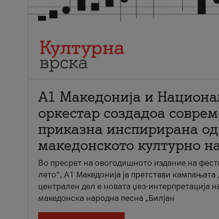
А1 Македонија и Национа
оркестар создадоа совре
приказна инспирирана од
македонското културно н
Во пресрет на овогодишното издание на фест
лето“, А1 Македонија ја претстави кампањата 
централен дел е новата џез-интерпретација н
македонска народна песна „Билјан