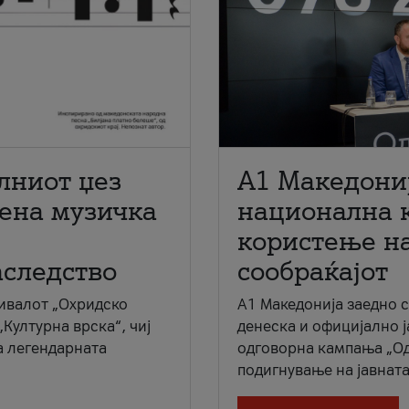
лниот џез
A1 Македони
мена музичка
национална 
користење на
аследство
сообраќајот
ивалот „Охридско
A1 Македонија заедно 
„Културна врска“, чиј
денеска и официјално 
а легендарната
одговорна кампања „Од
подигнување на јавната 