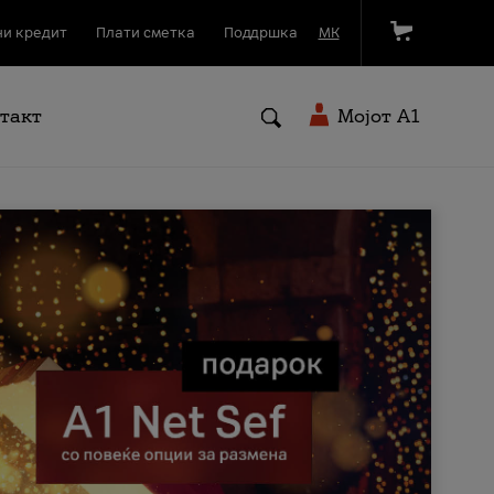
и кредит
Плати сметка
Поддршка
МК
такт
Мојот A1