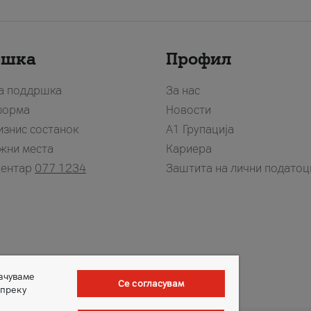
ршка
Профил
за поддршка
За нас
форма
Новости
изнис состанок
А1 Групација
жни места
Кариера
центар
077 1234
Заштита на лични податоц
зачуваме
Се согласувам
 преку