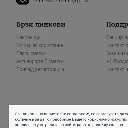
Брзи линкови
Подд
Ценовници
Секција 
Услови за користење
Контакт 
Плати сметка
Закажи б
Активирајте Е-сметка
A1 Прода
Припејд регистрација
Контакт 
Со кликање на копчето "Се согласувам", се согласувате да 
Member of
колачиња за да го подобриме Вашето корисничко искуство
анализа на употребата на веб-страната, подобрување на