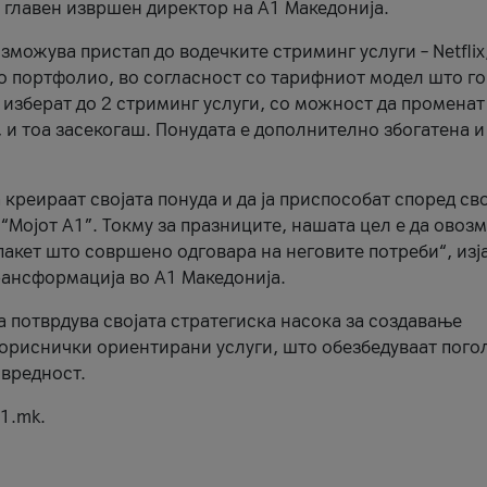
, главен извршен директор на А1 Македонија.
можува пристап до водечките стриминг услуги – Netflix
то портфолио, во согласност со тарифниот модел што го
изберат до 2 стриминг услуги, со можност да променат
, и тоа засекогаш. Понудата е дополнително збогатена и
 креираат својата понуда и да ја приспособат според св
 “Мојот А1”. Токму за празниците, нашата цел е да ово
пакет што совршено одговара на неговите потреби“, изј
рансформација во А1 Македонија.
а потврдува својата стратегиска насока за создавање
ориснички ориентирани услуги, што обезбедуваат пого
 вредност.
1.mk.