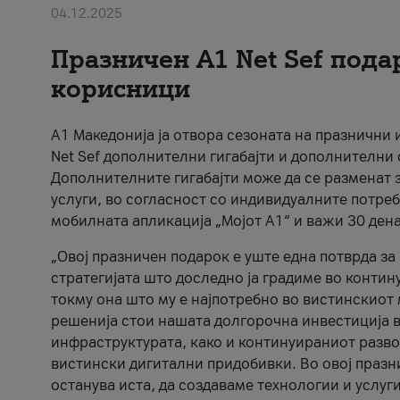
04.12.2025
Празничен A1 Net Sеf пода
корисници
А1 Македонија ја отвора сезоната на празнични
Net Sef дополнителни гигабајти и дополнителни
Дополнителните гигабајти може да се разменат з
услуги, во согласност со индивидуалните потреб
мобилната апликација „Мојот А1“ и важи 30 дена
„Овој празничен подарок е уште една потврда з
стратегијата што доследно ја градиме во контину
токму она што му е најпотребно во вистинскиот 
решенија стои нашата долгорочна инвестиција в
инфраструктурата, како и континуираниот развој
вистински дигитални придобивки. Во овој празни
останува иста, да создаваме технологии и услуг