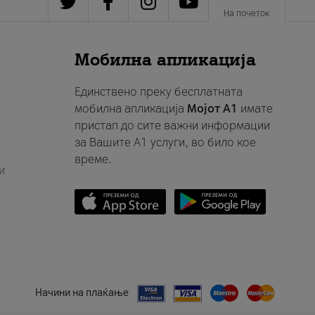
На почеток
Мобилна апликација
Единствено преку бесплатната
мобилна апликација
Мојот A1
имате
пристап до сите важни информации
за Вашите A1 услуги, во било кое
време.
и
Начини на плаќање