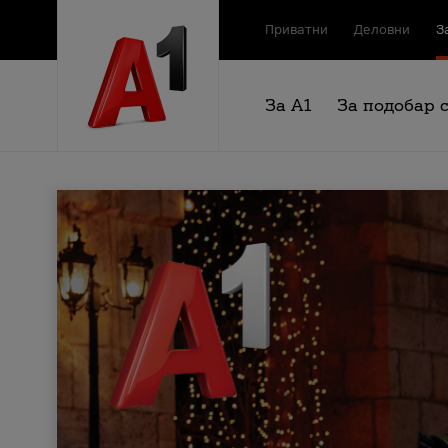
Приватни
Деловни
З
За А1
За подобар 