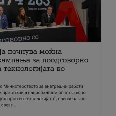
ја почнува моќна
кампања за поодговорно
 технологијата во
со Министерството за внатрешни работи
ја претставија националната општествено
говорно со технологијата“, насочена кон
свест...