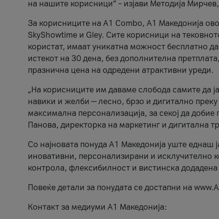
на нашите корисници“ – изјави Методија Мирчев
За корисниците на A1 Combo, А1 Македонија овоз
SkyShowtime и Gley. Сите корисници на тековно
користат, имаат уникатна можност бесплатно да 
истекот на 30 дена, без дополнителна претплата
празнична цена на одредени атрактивни уреди.
„На корисниците им даваме слобода самите да ја
навики и желби — лесно, брзо и дигитално преку
максимална персонализација, за секој да добие 
Панова, директорка на маркетинг и дигитална т
Со најновата понуда А1 Македонија уште еднаш ј
иновативни, персонализирани и исклучително к
контрола, флексибилност и вистинска додадена
Повеќе детали за понудата се достапни на www.А
Контакт за медиуми А1 Македонија: