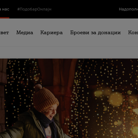
а нас
#ПодобарОнлајн
Надополн
свет
Медиа
Кариера
Броеви за донации
Кон