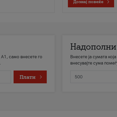
Дознај повеќе
Надополни
 А1, само внесете го
Внесете ја сумата кој
.
внесувајте сума помеѓ
Плати