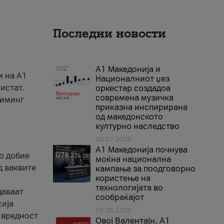
Последни новости
А1 Македонија и
и на A1
Националниот џез
истат.
оркестар создадоа
современа музичка
риминг
приказна инспирирана
од македонското
културно наследство
03.07.2026
A1 Македонија почнува
го добие
моќна национална
д ваквите
кампања за поодговорно
користење на
технологијата во
даваат
сообраќајот
сија
18.05.2026
 вредност
Овој Валентајн, A1