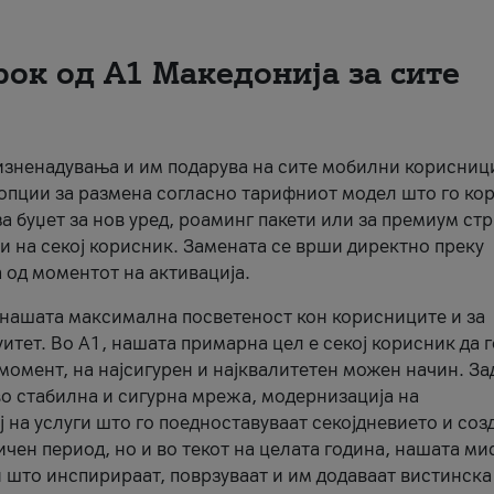
рок од А1 Македонија за сите
 изненадувања и им подарува на сите мобилни корисниц
 опции за размена согласно тарифниот модел што го кор
а буџет за нов уред, роаминг пакети или за премиум ст
и на секој корисник. Замената се врши директно преку
 од моментот на активација.
а нашата максимална посветеност кон корисниците и за
итет. Во А1, нашата примарна цел е секој корисник да 
момент, на најсигурен и најквалитетен можен начин. За
о стабилна и сигурна мрежа, модернизација на
 на услуги што го поедноставуваат секојдневието и соз
чен период, но и во текот на целата година, нашата ми
и што инспирираат, поврзуваат и им додаваат вистинска