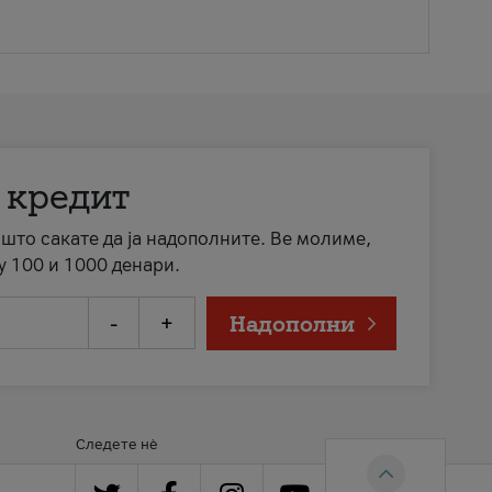
 кредит
а што сакате да ја надополните. Ве молиме,
у 100 и 1000 денари.
-
+
Надополни
Следете нè