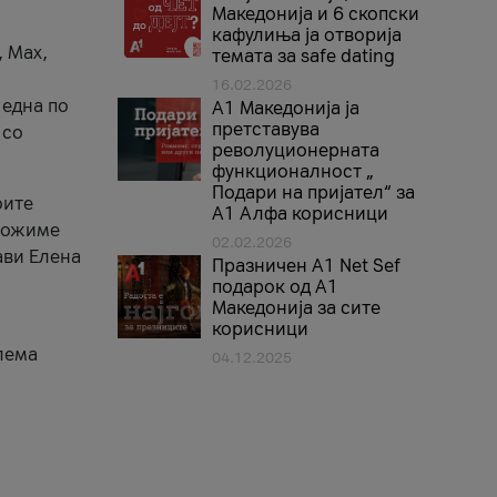
Македонија и 6 скопски
кафулиња ја отворија
, Max,
темата за safe dating
16.02.2026
 една по
А1 Македонија ја
претставува
 со
револуционерната
функционалност „
Подари на пријател“ за
оите
А1 Алфа корисници
зможиме
02.02.2026
ави Елена
Празничен A1 Net Sеf
подарок од А1
Македонија за сите
корисници
лема
04.12.2025