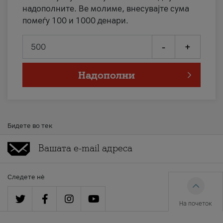
надополните. Ве молиме, внесувајте сума
помеѓу 100 и 1000 денари.
-
+
Надополни
Бидете во тек
Следете нè
На почеток