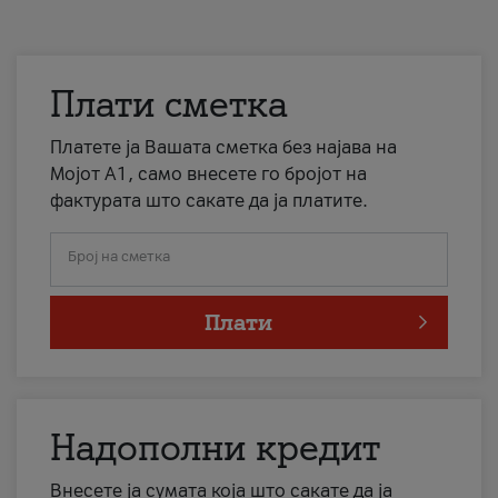
Плати сметка
Платете ја Вашата сметка без најава на
Мојот А1, само внесете го бројот на
фактурата што сакате да ја платите.
Број на сметка
Плати
Надополни кредит
Внесете ја сумата која што сакате да ја