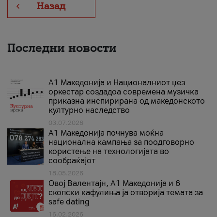
Назад
Последни новости
А1 Македонија и Националниот џез
оркестар создадоа современа музичка
приказна инспирирана од македонското
културно наследство
03.07.2026
A1 Македонија почнува моќна
национална кампања за поодговорно
користење на технологијата во
сообраќајот
18.05.2026
Овој Валентајн, A1 Македонија и 6
скопски кафулиња ја отворија темата за
safe dating
16.02.2026