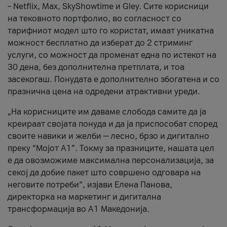
– Netflix, Max, SkyShowtime и Gley. Сите корисници
на тековното портфолио, во согласност со
тарифниот модел што го користат, имаат уникатна
можност бесплатно да изберат до 2 стриминг
услуги, со можност да променат една по истекот на
30 дена, без дополнителна претплата, и тоа
засекогаш. Понудата е дополнително збогатена и со
празнична цена на одредени атрактивни уреди.
„На корисниците им даваме слобода самите да ја
креираат својата понуда и да ја приспособат според
своите навики и желби — лесно, брзо и дигитално
преку “Мојот А1”. Токму за празниците, нашата цел
е да овозможиме максимална персонализација, за
секој да добие пакет што совршено одговара на
неговите потреби“, изјави Елена Панова,
директорка на маркетинг и дигитална
трансформација во А1 Македонија.