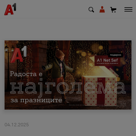
МК
EN
SQ
Приватни
Деловни
Поддршка
Надополни кредит
04.12.2025
Плати сметка