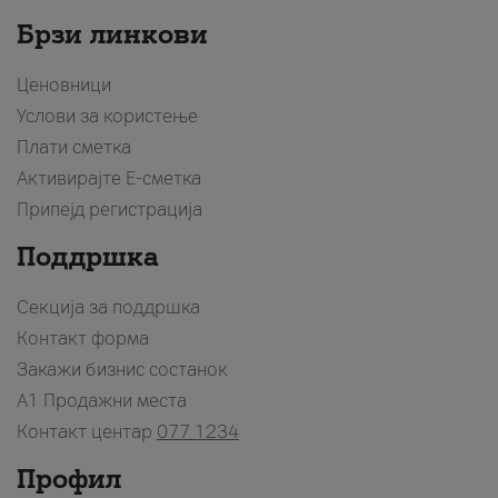
Брзи линкови
Ценовници
Услови за користење
Плати сметка
Активирајте Е-сметка
Припејд регистрација
Поддршка
Секција за поддршка
Контакт форма
Закажи бизнис состанок
A1 Продажни места
Контакт центар
077 1234
Профил