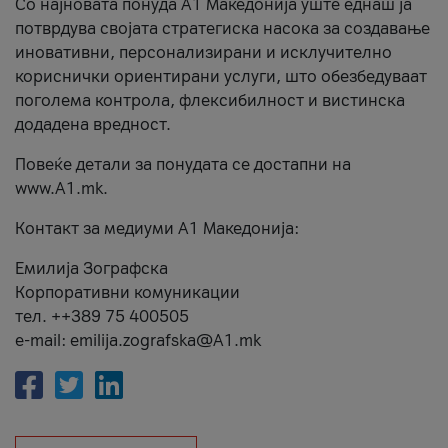
Со најновата понуда А1 Македонија уште еднаш ја
потврдува својата стратегиска насока за создавање
иновативни, персонализирани и исклучително
кориснички ориентирани услуги, што обезбедуваат
поголема контрола, флексибилност и вистинска
додадена вредност.
Повеќе детали за понудата се достапни на
www.А1.mk.
Контакт за медиуми А1 Македонија:
Емилија Зографска
Корпоративни комуникации
тел. ++389 75 400505
e-mail: emilija.zografska@A1.mk