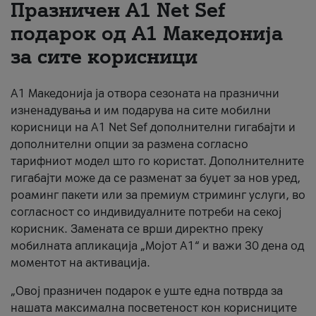
Празничен A1 Net Sеf
За нас
подарок од А1 Македонија
за сите корисници
#ПодобарОнлајн
А1 Македонија ја отвора сезоната на празнични
изненадувања и им подарува на сите мобилни
корисници на A1 Net Sef дополнителни гигабајти и
дополнителни опции за размена согласно
тарифниот модел што го користат. Дополнителните
гигабајти може да се разменат за буџет за нов уред,
роаминг пакети или за премиум стриминг услуги, во
согласност со индивидуалните потреби на секој
корисник. Замената се врши директно преку
мобилната апликација „Мојот А1“ и важи 30 дена од
моментот на активација.
„Овој празничен подарок е уште една потврда за
нашата максимална посветеност кон корисниците