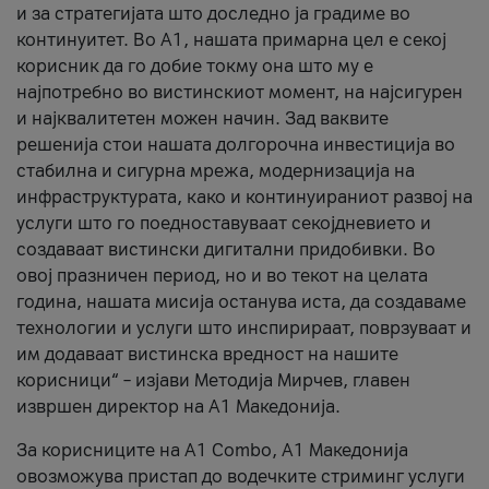
и за стратегијата што доследно ја градиме во
континуитет. Во А1, нашата примарна цел е секој
корисник да го добие токму она што му е
најпотребно во вистинскиот момент, на најсигурен
и најквалитетен можен начин. Зад ваквите
решенија стои нашата долгорочна инвестиција во
стабилна и сигурна мрежа, модернизација на
инфраструктурата, како и континуираниот развој на
услуги што го поедноставуваат секојдневието и
создаваат вистински дигитални придобивки. Во
овој празничен период, но и во текот на целата
година, нашата мисија останува иста, да создаваме
технологии и услуги што инспирираат, поврзуваат и
им додаваат вистинска вредност на нашите
корисници“ – изјави Методија Мирчев, главен
извршен директор на А1 Македонија.
За корисниците на A1 Combo, А1 Македонија
овозможува пристап до водечките стриминг услуги