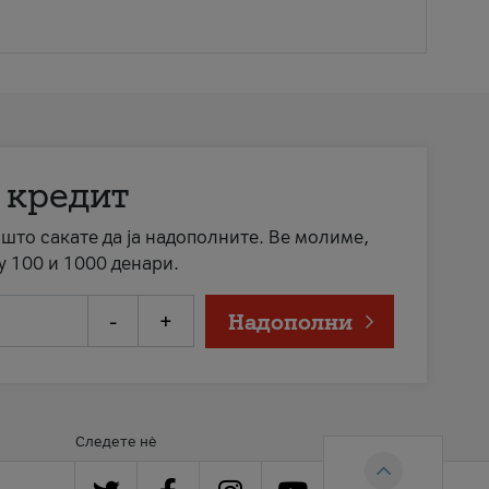
 кредит
а што сакате да ја надополните. Ве молиме,
у 100 и 1000 денари.
-
+
Надополни
Следете нè