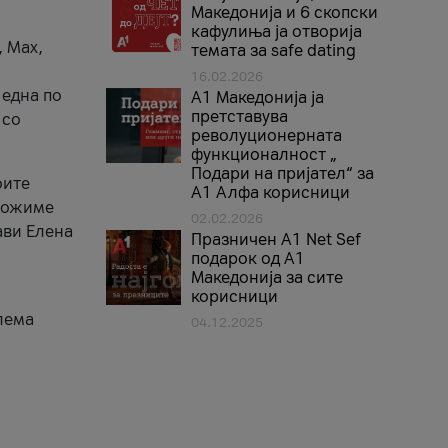
Македонија и 6 скопски
кафулиња ја отворија
, Max,
темата за safe dating
16.02.2026
 една по
А1 Македонија ја
претставува
 со
револуционерната
функционалност „
Подари на пријател“ за
оите
А1 Алфа корисници
зможиме
02.02.2026
ави Елена
Празничен A1 Net Sеf
подарок од А1
Македонија за сите
корисници
лема
04.12.2025