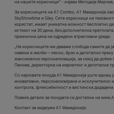
на нашите корисници“ – изјави Методија Мирчев
За корисниците на A1 Combo, А1 Македонија овоз
SkyShowtime и Gley. Сите корисници на тековно
користат, имаат уникатна можност бесплатно да 
истекот на 30 дена, без дополнителна претплата
празнична цена на одредени атрактивни уреди.
„На корисниците им даваме слобода самите да ја
навики и желби — лесно, брзо и дигитално преку
максимална персонализација, за секој да добие 
Панова, директорка на маркетинг и дигитална т
Со најновата понуда А1 Македонија уште еднаш ј
иновативни, персонализирани и исклучително к
контрола, флексибилност и вистинска додадена
Повеќе детали за понудата се достапни на www.А
Контакт за медиуми А1 Македонија: