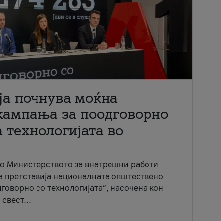
ја почнува моќна
кампања за поодговорно
 технологијата во
со Министерството за внатрешни работи
ја претставија националната општествено
говорно со технологијата“, насочена кон
свест...