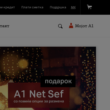
и кредит
Плати сметка
Поддршка
МК
такт
Мојот A1