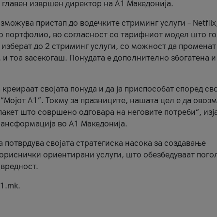
, главен извршен директор на А1 Македонија.
можува пристап до водечките стриминг услуги – Netflix
то портфолио, во согласност со тарифниот модел што го
изберат до 2 стриминг услуги, со можност да променат
, и тоа засекогаш. Понудата е дополнително збогатена и
 креираат својата понуда и да ја приспособат според св
 “Мојот А1”. Токму за празниците, нашата цел е да ово
пакет што совршено одговара на неговите потреби“, изј
рансформација во А1 Македонија.
а потврдува својата стратегиска насока за создавање
ориснички ориентирани услуги, што обезбедуваат пого
 вредност.
1.mk.