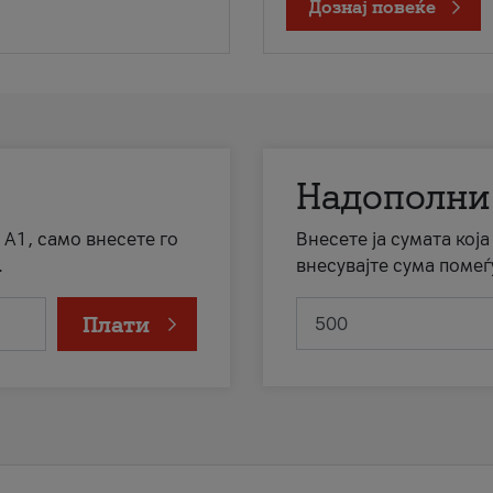
Дознај повеќе
Надополни
 А1, само внесете го
Внесете ја сумата кој
.
внесувајте сума помеѓ
Плати