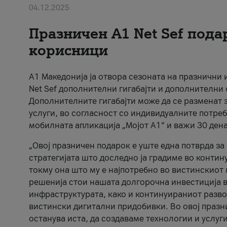
04.12.2025
Празничен A1 Net Sеf пода
корисници
А1 Македонија ја отвора сезоната на празнични
Net Sef дополнителни гигабајти и дополнителни
Дополнителните гигабајти може да се разменат з
услуги, во согласност со индивидуалните потреб
мобилната апликација „Мојот А1“ и важи 30 дена
„Овој празничен подарок е уште една потврда з
стратегијата што доследно ја градиме во контину
токму она што му е најпотребно во вистинскиот 
решенија стои нашата долгорочна инвестиција в
инфраструктурата, како и континуираниот развој
вистински дигитални придобивки. Во овој празни
останува иста, да создаваме технологии и услуг