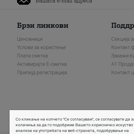
Брзи линкови
Подд
Ценовници
Секција 
Услови за користење
Контакт 
Плати сметка
Закажи б
Активирајте Е-сметка
A1 Прода
Припејд регистрација
Контакт 
Со кликање на копчето "Се согласувам", се согласувате да 
Member of
колачиња за да го подобриме Вашето корисничко искуство
анализа на употребата на веб-страната, подобрување на