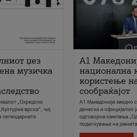
лниот џез
A1 Македони
мена музичка
национална 
користење на
аследство
сообраќајот
ивалот „Охридско
A1 Македонија заедно 
„Културна врска“, чиј
денеска и официјално 
а легендарната
одговорна кампања „Од
подигнување на јавната 