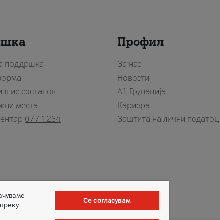
ршка
Профил
за поддршка
За нас
форма
Новости
изнис состанок
А1 Групација
жни места
Кариера
центар
077 1234
Заштита на лични податоц
зачуваме
Се согласувам
 преку