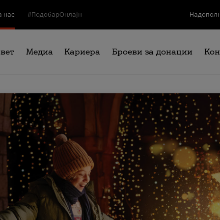
а нас
#ПодобарОнлајн
Надополн
свет
Медиа
Кариера
Броеви за донации
Кон