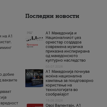
Последни новости
А1 Македонија и
и на A1
Националниот џез
истат.
оркестар создадоа
современа музичка
риминг
приказна инспирирана
од македонското
културно наследство
03.07.2026
A1 Македонија почнува
го добие
моќна национална
д ваквите
кампања за поодговорно
користење на
технологијата во
даваат
сообраќајот
сија
18.05.2026
 вредност
Овој Валентајн, A1