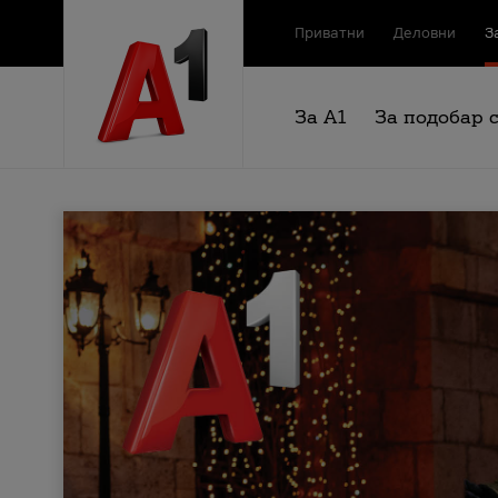
Приватни
Деловни
З
За А1
За подобар 