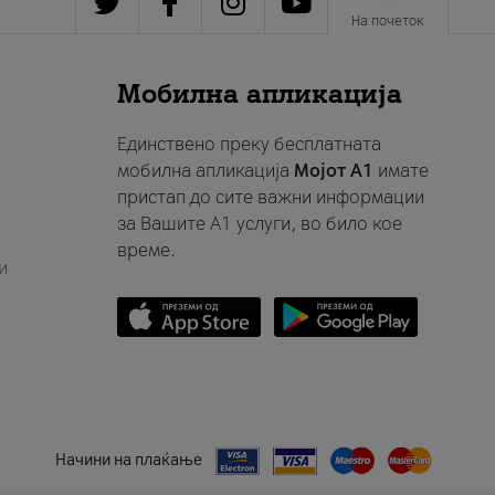
На почеток
Мобилна апликација
Единствено преку бесплатната
мобилна апликација
Мојот A1
имате
пристап до сите важни информации
за Вашите A1 услуги, во било кое
време.
и
Начини на плаќање