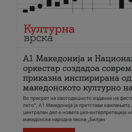
А1 Македонија и Национа
оркестар создадоа совре
приказна инспирирана од
македонското културно н
Во пресрет на овогодишното издание на фест
лето“, А1 Македонија ја претстави кампањата 
централен дел е новата џез-интерпретација н
македонска народна песна „Билјан