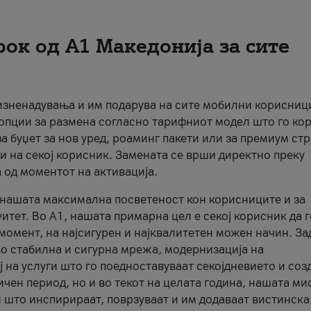
рок од А1 Македонија за сите
 изненадувања и им подарува на сите мобилни корисниц
 опции за размена согласно тарифниот модел што го кор
а буџет за нов уред, роаминг пакети или за премиум ст
и на секој корисник. Замената се врши директно преку
 од моментот на активација.
а нашата максимална посветеност кон корисниците и за
итет. Во А1, нашата примарна цел е секој корисник да 
момент, на најсигурен и најквалитетен можен начин. За
о стабилна и сигурна мрежа, модернизација на
 на услуги што го поедноставуваат секојдневието и соз
чен период, но и во текот на целата година, нашата ми
и што инспирираат, поврзуваат и им додаваат вистинска