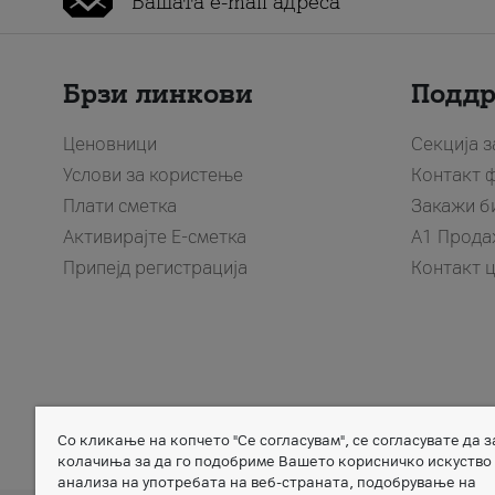
Брзи линкови
Подд
Ценовници
Секција 
Услови за користење
Контакт 
Плати сметка
Закажи б
Активирајте Е-сметка
A1 Прода
Припејд регистрација
Контакт 
Со кликање на копчето "Се согласувам", се согласувате да 
Member of
колачиња за да го подобриме Вашето корисничко искуство
анализа на употребата на веб-страната, подобрување на