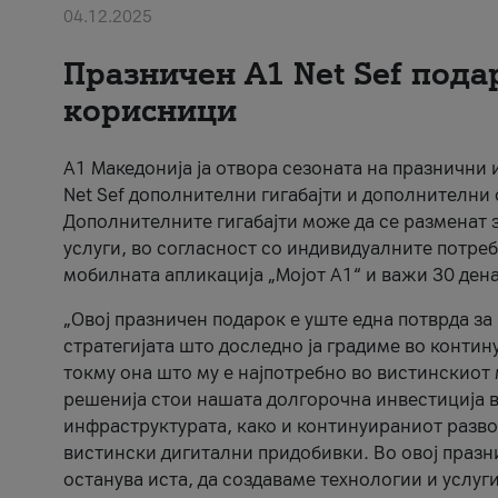
04.12.2025
Празничен A1 Net Sеf пода
корисници
А1 Македонија ја отвора сезоната на празнични
Net Sef дополнителни гигабајти и дополнителни
Дополнителните гигабајти може да се разменат з
услуги, во согласност со индивидуалните потреб
мобилната апликација „Мојот А1“ и важи 30 дена
„Овој празничен подарок е уште една потврда з
стратегијата што доследно ја градиме во контину
токму она што му е најпотребно во вистинскиот 
решенија стои нашата долгорочна инвестиција в
инфраструктурата, како и континуираниот развој
вистински дигитални придобивки. Во овој празни
останува иста, да создаваме технологии и услуг