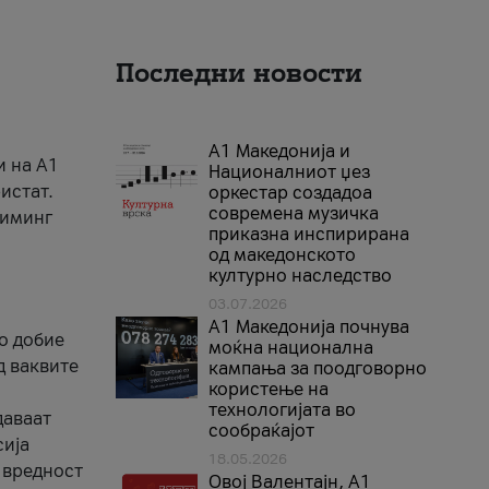
Последни новости
А1 Македонија и
и на A1
Националниот џез
истат.
оркестар создадоа
современа музичка
риминг
приказна инспирирана
од македонското
културно наследство
03.07.2026
A1 Македонија почнува
го добие
моќна национална
д ваквите
кампања за поодговорно
користење на
технологијата во
даваат
сообраќајот
сија
18.05.2026
 вредност
Овој Валентајн, A1