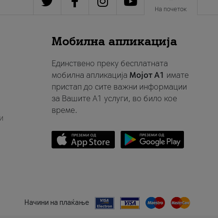
На почеток
Мобилна апликација
Единствено преку бесплатната
мобилна апликација
Мојот A1
имате
пристап до сите важни информации
за Вашите A1 услуги, во било кое
време.
и
Начини на плаќање