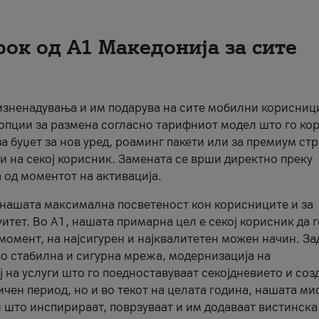
рок од А1 Македонија за сите
 изненадувања и им подарува на сите мобилни корисниц
 опции за размена согласно тарифниот модел што го кор
а буџет за нов уред, роаминг пакети или за премиум ст
и на секој корисник. Замената се врши директно преку
 од моментот на активација.
а нашата максимална посветеност кон корисниците и за
итет. Во А1, нашата примарна цел е секој корисник да 
момент, на најсигурен и најквалитетен можен начин. За
о стабилна и сигурна мрежа, модернизација на
 на услуги што го поедноставуваат секојдневието и соз
чен период, но и во текот на целата година, нашата ми
и што инспирираат, поврзуваат и им додаваат вистинска