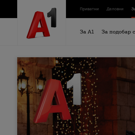
Приватни
Деловни
З
За А1
За подобар 