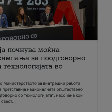
ја почнува моќна
кампања за поодговорно
 технологијата во
со Министерството за внатрешни работи
ја претставија националната општествено
говорно со технологијата“, насочена кон
свест...