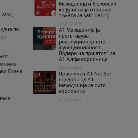
Македонија и 6 скопски
кафулиња ја отворија
, Max,
темата за safe dating
16.02.2026
 една по
А1 Македонија ја
претставува
 со
револуционерната
функционалност „
Подари на пријател“ за
оите
А1 Алфа корисници
зможиме
02.02.2026
ави Елена
Празничен A1 Net Sеf
подарок од А1
Македонија за сите
корисници
лема
04.12.2025