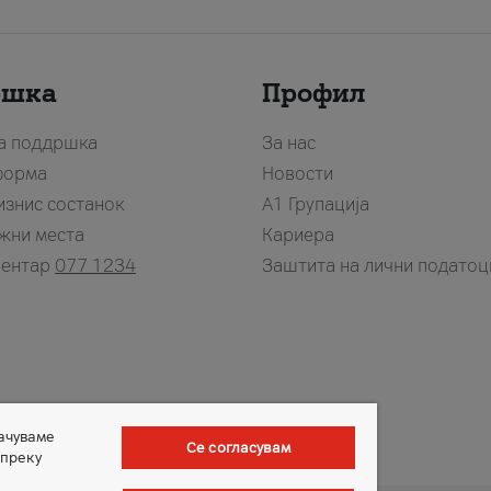
ршка
Профил
за поддршка
За нас
форма
Новости
изнис состанок
А1 Групација
жни места
Кариера
центар
077 1234
Заштита на лични податоц
зачуваме
Се согласувам
 преку