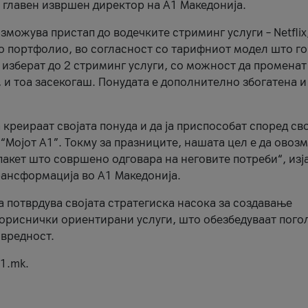
, главен извршен директор на А1 Македонија.
можува пристап до водечките стриминг услуги – Netflix
то портфолио, во согласност со тарифниот модел што го
изберат до 2 стриминг услуги, со можност да променат
, и тоа засекогаш. Понудата е дополнително збогатена и
 креираат својата понуда и да ја приспособат според св
 “Мојот А1”. Токму за празниците, нашата цел е да ово
пакет што совршено одговара на неговите потреби“, изј
рансформација во А1 Македонија.
а потврдува својата стратегиска насока за создавање
ориснички ориентирани услуги, што обезбедуваат пого
 вредност.
1.mk.