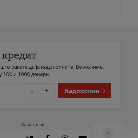
 кредит
а што сакате да ја надополните. Ве молиме,
у 100 и 1000 денари.
-
+
Надополни
Следете нè