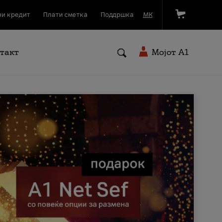
и кредит
Плати сметка
Поддршка
МК
такт
Мојот A1