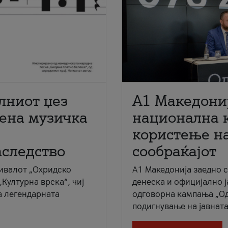
лниот џез
A1 Македони
мена музичка
национална 
користење на
аследство
сообраќајот
ивалот „Охридско
A1 Македонија заедно 
„Културна врска“, чиј
денеска и официјално 
а легендарната
одговорна кампања „Од
подигнување на јавната 