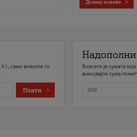
Дознај повеќе
Надополни
 А1, само внесете го
Внесете ја сумата кој
.
внесувајте сума помеѓ
Плати