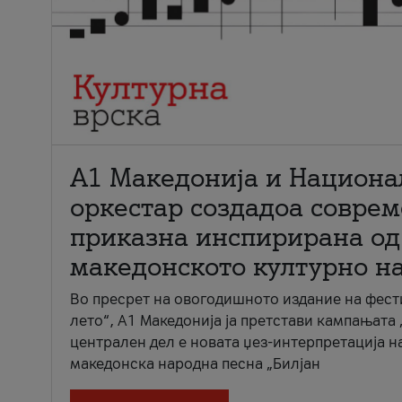
А1 Македонија и Национа
оркестар создадоа совре
приказна инспирирана од
македонското културно н
Во пресрет на овогодишното издание на фест
лето“, А1 Македонија ја претстави кампањата 
централен дел е новата џез-интерпретација н
македонска народна песна „Билјан