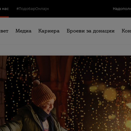
а нас
#ПодобарОнлајн
Надополн
свет
Медиа
Кариера
Броеви за донации
Кон