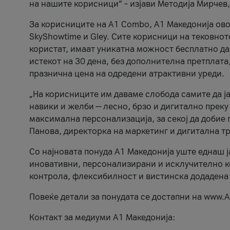
на нашите корисници“ – изјави Методија Мирчев
За корисниците на A1 Combo, А1 Македонија овоз
SkyShowtime и Gley. Сите корисници на тековно
користат, имаат уникатна можност бесплатно да 
истекот на 30 дена, без дополнителна претплата
празнична цена на одредени атрактивни уреди.
„На корисниците им даваме слобода самите да ја
навики и желби — лесно, брзо и дигитално преку
максимална персонализација, за секој да добие 
Панова, директорка на маркетинг и дигитална т
Со најновата понуда А1 Македонија уште еднаш ј
иновативни, персонализирани и исклучително к
контрола, флексибилност и вистинска додадена
Повеќе детали за понудата се достапни на www.А
Контакт за медиуми А1 Македонија: