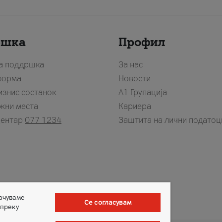
ршка
Профил
за поддршка
За нас
форма
Новости
изнис состанок
А1 Групација
жни места
Кариера
центар
077 1234
Заштита на лични податоц
зачуваме
Се согласувам
 преку