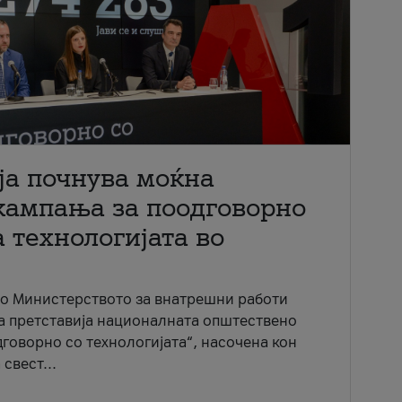
ја почнува моќна
кампања за поодговорно
 технологијата во
со Министерството за внатрешни работи
ја претставија националната општествено
говорно со технологијата“, насочена кон
свест...