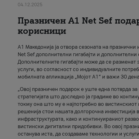
04.12.2025
Празничен A1 Net Sеf пода
корисници
А1 Македонија ја отвора сезоната на празнични
Net Sef дополнителни гигабајти и дополнителни
Дополнителните гигабајти може да се разменат з
услуги, во согласност со индивидуалните потреб
мобилната апликација „Мојот А1“ и важи 30 дена
„Овој празничен подарок е уште една потврда з
стратегијата што доследно ја градиме во контину
токму она што му е најпотребно во вистинскиот 
решенија стои нашата долгорочна инвестиција в
инфраструктурата, како и континуираниот развој
вистински дигитални придобивки. Во овој празни
останува иста, да создаваме технологии и услуг