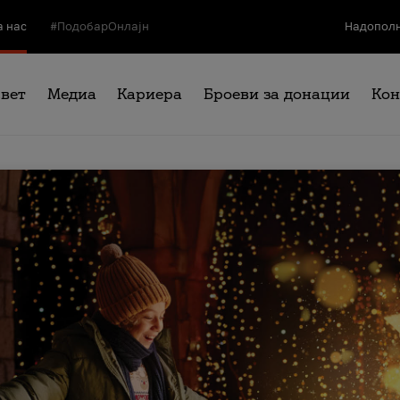
а нас
#ПодобарОнлајн
Надополн
свет
Медиа
Кариера
Броеви за донации
Кон