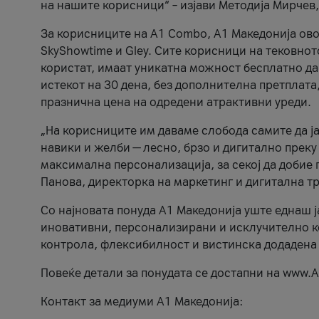
на нашите корисници“ – изјави Методија Мирчев
За корисниците на A1 Combo, А1 Македонија овоз
SkyShowtime и Gley. Сите корисници на тековно
користат, имаат уникатна можност бесплатно да 
истекот на 30 дена, без дополнителна претплата
празнична цена на одредени атрактивни уреди.
„На корисниците им даваме слобода самите да ја
навики и желби — лесно, брзо и дигитално преку
максимална персонализација, за секој да добие 
Панова, директорка на маркетинг и дигитална т
Со најновата понуда А1 Македонија уште еднаш ј
иновативни, персонализирани и исклучително к
контрола, флексибилност и вистинска додадена
Повеќе детали за понудата се достапни на www.А
Контакт за медиуми А1 Македонија: