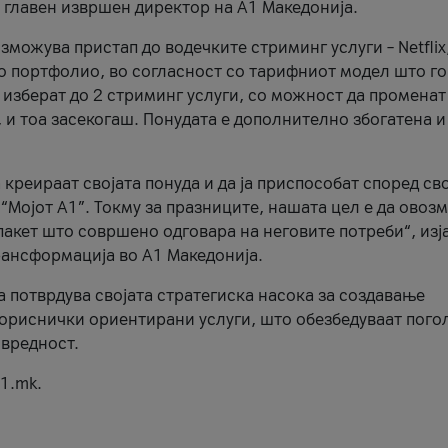
, главен извршен директор на А1 Македонија.
можува пристап до водечките стриминг услуги – Netflix
то портфолио, во согласност со тарифниот модел што го
изберат до 2 стриминг услуги, со можност да променат
, и тоа засекогаш. Понудата е дополнително збогатена и
 креираат својата понуда и да ја приспособат според св
 “Мојот А1”. Токму за празниците, нашата цел е да ово
пакет што совршено одговара на неговите потреби“, изј
рансформација во А1 Македонија.
а потврдува својата стратегиска насока за создавање
ориснички ориентирани услуги, што обезбедуваат пого
 вредност.
1.mk.