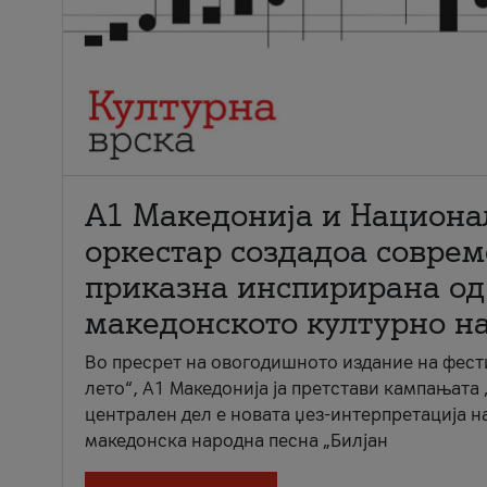
А1 Македонија и Национа
оркестар создадоа совре
приказна инспирирана од
македонското културно н
Во пресрет на овогодишното издание на фест
лето“, А1 Македонија ја претстави кампањата 
централен дел е новата џез-интерпретација н
македонска народна песна „Билјан