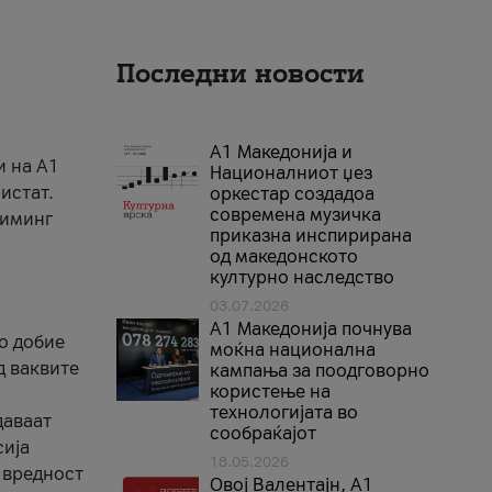
Последни новости
А1 Македонија и
и на A1
Националниот џез
истат.
оркестар создадоа
современа музичка
риминг
приказна инспирирана
од македонското
културно наследство
03.07.2026
A1 Македонија почнува
го добие
моќна национална
д ваквите
кампања за поодговорно
користење на
технологијата во
даваат
сообраќајот
сија
18.05.2026
 вредност
Овој Валентајн, A1