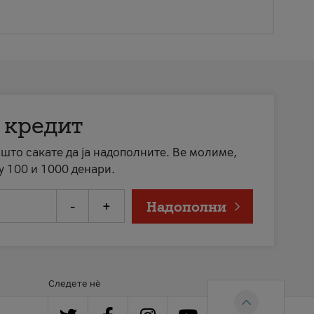
 кредит
а што сакате да ја надополните. Ве молиме,
у 100 и 1000 денари.
-
+
Надополни
Следете нè