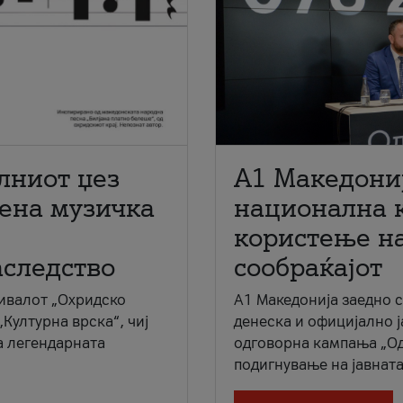
лниот џез
A1 Македони
мена музичка
национална 
користење на
аследство
сообраќајот
ивалот „Охридско
A1 Македонија заедно 
„Културна врска“, чиј
денеска и официјално 
а легендарната
одговорна кампања „Од
подигнување на јавната 