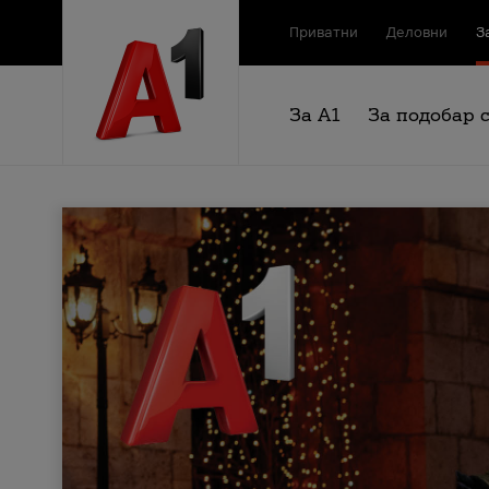
Приватни
Деловни
З
За А1
За подобар 