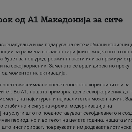
рок од А1 Македонија за сите
 изненадувања и им подарува на сите мобилни корисниц
 опции за размена согласно тарифниот модел што го кор
а буџет за нов уред, роаминг пакети или за премиум ст
и на секој корисник. Замената се врши директно преку
 од моментот на активација.
а нашата максимална посветеност кон корисниците и за
итет. Во А1, нашата примарна цел е секој корисник да 
момент, на најсигурен и најквалитетен можен начин. За
о стабилна и сигурна мрежа, модернизација на
 на услуги што го поедноставуваат секојдневието и соз
чен период, но и во текот на целата година, нашата ми
и што инспирираат, поврзуваат и им додаваат вистинска