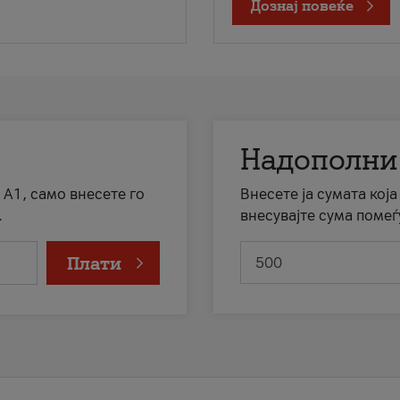
Дознај повеќе
Надополни
 А1, само внесете го
Внесете ја сумата кој
.
внесувајте сума помеѓ
Плати