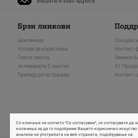
Брзи линкови
Подд
Ценовници
Секција 
Услови за користење
Контакт 
Плати сметка
Закажи б
Активирајте Е-сметка
A1 Прода
Припејд регистрација
Контакт 
Со кликање на копчето "Се согласувам", се согласувате да 
Member of
колачиња за да го подобриме Вашето корисничко искуство
анализа на употребата на веб-страната, подобрување на