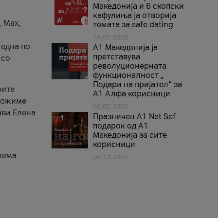
Македонија и 6 скопски
кафулиња ја отворија
, Max,
темата за safe dating
16.02.2026
 една по
А1 Македонија ја
претставува
 со
револуционерната
функционалност „
Подари на пријател“ за
оите
А1 Алфа корисници
зможиме
02.02.2026
ави Елена
Празничен A1 Net Sеf
подарок од А1
Македонија за сите
корисници
лема
04.12.2025