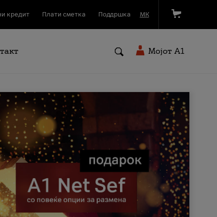
и кредит
Плати сметка
Поддршка
МК
такт
Мојот A1