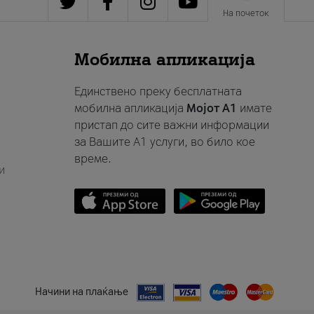
На почеток
Мобилна апликација
Единствено преку бесплатната
мобилна апликација
Мојот A1
имате
пристап до сите важни информации
за Вашите A1 услуги, во било кое
време.
и
Начини на плаќање