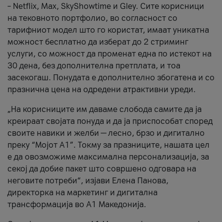
– Netflix, Max, SkyShowtime и Gley. Сите корисници
на тековното портфолио, во согласност со
тарифниот модел што го користат, имаат уникатна
можност бесплатно да изберат до 2 стриминг
услуги, со можност да променат една по истекот на
30 дена, без дополнителна претплата, и тоа
засекогаш. Понудата е дополнително збогатена и со
празнична цена на одредени атрактивни уреди.
„На корисниците им даваме слобода самите да ја
креираат својата понуда и да ја приспособат според
своите навики и желби — лесно, брзо и дигитално
преку “Мојот А1”. Токму за празниците, нашата цел
е да овозможиме максимална персонализација, за
секој да добие пакет што совршено одговара на
неговите потреби“, изјави Елена Панова,
директорка на маркетинг и дигитална
трансформација во А1 Македонија.