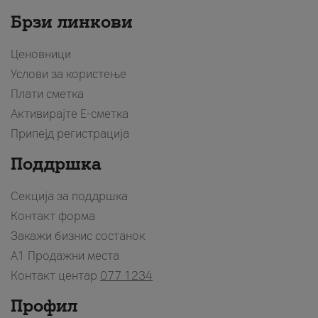
Брзи линкови
Ценовници
Услови за користење
Плати сметка
Активирајте Е-сметка
Припејд регистрација
Поддршка
Секција за поддршка
Контакт форма
Закажи бизнис состанок
A1 Продажни места
Контакт центар
077 1234
Профил