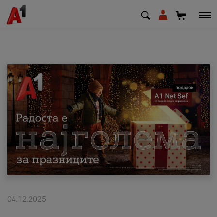
МК
EN
SQ
Приватни
Деловни
Поддршка
Надополни кредит
04.12.2025
Плати сметка