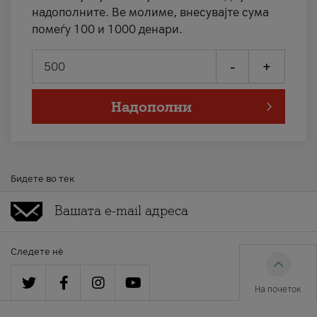
надополните. Ве молиме, внесувајте сума
помеѓу 100 и 1000 денари.
-
+
Надополни
Бидете во тек
Следете нè
На почеток