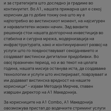
и за стратегијата што доследно ја градиме во
континуитет. Во А1, нашата примарна цел е секој
корисник да го добие токму она што му е
најпотребно во вистинскиот момент, на најсигурен
и најквалитетен можен начин. Зад ваквите
решенија стои нашата долгорочна инвестиција во
стабилна и сигурна мрежа, модернизација на
инфраструктурата, како и континуираниот развој на
услуги што го поедноставуваат секојдневието и
создаваат вистински дигитални придобивки. Во
овој празничен период, но и во текот на целата
година, нашата мисија останува иста, да создаваме
технологии и услуги што инспирираат, поврзуваат и
им додаваат вистинска вредност на нашите
корисници“ – изјави Методија Мирчев, главен
извршен директор на А1 Македонија.
За корисниците на A1 Combo, А1 Македонија
овозможува пристап до водечките стриминг услуги