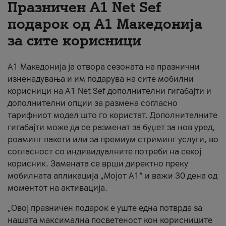
Празничен A1 Net Sеf
За нас
подарок од А1 Македонија
за сите корисници
#ПодобарОнлајн
А1 Македонија ја отвора сезоната на празнични
изненадувања и им подарува на сите мобилни
корисници на A1 Net Sef дополнителни гигабајти и
дополнителни опции за размена согласно
тарифниот модел што го користат. Дополнителните
гигабајти може да се разменат за буџет за нов уред,
роаминг пакети или за премиум стриминг услуги, во
согласност со индивидуалните потреби на секој
корисник. Замената се врши директно преку
мобилната апликација „Мојот А1“ и важи 30 дена од
моментот на активација.
„Овој празничен подарок е уште една потврда за
нашата максимална посветеност кон корисниците