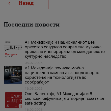
Назад
Последни новости
А1 Македонија и Националниот џез
оркестар создадоа современа музичка
приказна инспирирана од македонското
културно наследство
03.07.2026
A1 Македонија почнува моќна
национална кампања за поодговорно
користење на технологијата во
сообраќајот
18.05.2026
Овој Валентајн, A1 Македонија и 6
скопски кафулиња ја отворија темата за
safe dating
16.02.2026