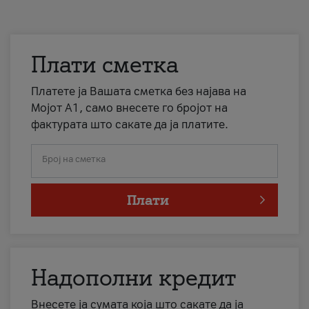
Плати сметка
Платете ја Вашата сметка без најава на
Мојот А1, само внесете го бројот на
фактурата што сакате да ја платите.
Број на сметка
Плати
Надополни кредит
Внесете ја сумата која што сакате да ја