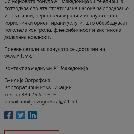
Со најновата понуда А1 Македонија уште еднаш ја
потврдува својата стратегиска насока за создавање
иновативни, персонализирани и исклучително
кориснички ориентирани услуги, што обезбедуваат
поголема контрола, флексибилност и вистинска
додадена вредност.
Повеќе детали за понудата се достапни на
www.А1.mk.
Контакт за медиуми А1 Македонија:
Емилија Зографска
Корпоративни комуникации
тел. ++389 75 400505
e-mail: emilija.zografska@A1.mk