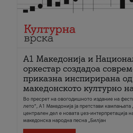
А1 Македонија и Национа
оркестар создадоа совре
приказна инспирирана од
македонското културно н
Во пресрет на овогодишното издание на фест
лето“, А1 Македонија ја претстави кампањата 
централен дел е новата џез-интерпретација н
македонска народна песна „Билјан