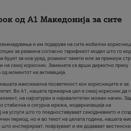
рок од А1 Македонија за сите
 изненадувања и им подарува на сите мобилни корисниц
 опции за размена согласно тарифниот модел што го кор
а буџет за нов уред, роаминг пакети или за премиум ст
и на секој корисник. Замената се врши директно преку
 од моментот на активација.
а нашата максимална посветеност кон корисниците и за
итет. Во А1, нашата примарна цел е секој корисник да 
момент, на најсигурен и најквалитетен можен начин. За
о стабилна и сигурна мрежа, модернизација на
 на услуги што го поедноставуваат секојдневието и соз
чен период, но и во текот на целата година, нашата ми
и што инспирираат, поврзуваат и им додаваат вистинска