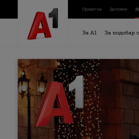
Приватни
Деловни
З
За А1
За подобар 