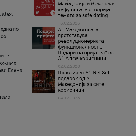
Македонија и 6 скопски
кафулиња ја отворија
, Max,
темата за safe dating
16.02.2026
 една по
А1 Македонија ја
претставува
 со
револуционерната
функционалност „
Подари на пријател“ за
оите
А1 Алфа корисници
зможиме
02.02.2026
ави Елена
Празничен A1 Net Sеf
подарок од А1
Македонија за сите
корисници
лема
04.12.2025