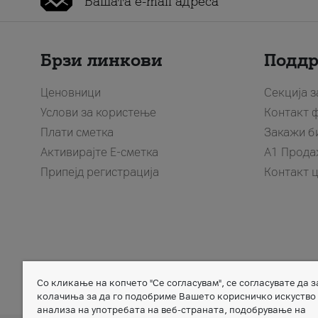
Брзи линкови
Подд
Ценовници
Секција 
Услови за користење
Контакт 
Плати сметка
Закажи б
Активирајте Е-сметка
A1 Прода
Припејд регистрација
Контакт 
Со кликање на копчето "Се согласувам", се согласувате да 
Member of
колачиња за да го подобриме Вашето корисничко искуство
анализа на употребата на веб-страната, подобрување на