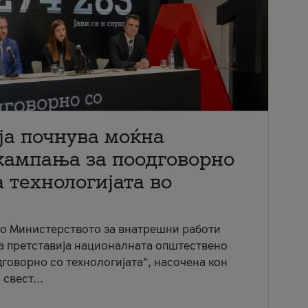
ја почнува моќна
кампања за поодговорно
 технологијата во
со Министерството за внатрешни работи
ја претставија националната општествено
говорно со технологијата“, насочена кон
свест...