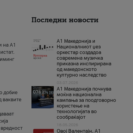
Последни новости
А1 Македонија и
и на A1
Националниот џез
истат.
оркестар создадоа
современа музичка
риминг
приказна инспирирана
од македонското
културно наследство
03.07.2026
A1 Македонија почнува
го добие
моќна национална
д ваквите
кампања за поодговорно
користење на
технологијата во
даваат
сообраќајот
сија
18.05.2026
 вредност
Овој Валентајн, A1