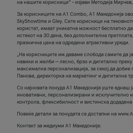
на нашите корисници“ – изјави Методија Мирчев
За корисниците на A1 Combo, А1 Македонија овоз
SkyShowtime и Gley. Сите корисници на тековно
користат, имаат уникатна можност бесплатно да 
истекот на 30 дена, без дополнителна претплата
празнична цена на одредени атрактивни уреди.
„На корисниците им даваме слобода самите да ја
навики и желби — лесно, брзо и дигитално преку
максимална персонализација, за секој да добие 
Панова, директорка на маркетинг и дигитална т
Со најновата понуда А1 Македонија уште еднаш ј
иновативни, персонализирани и исклучително к
контрола, флексибилност и вистинска додадена
Повеќе детали за понудата се достапни на www.А
Контакт за медиуми А1 Македонија: