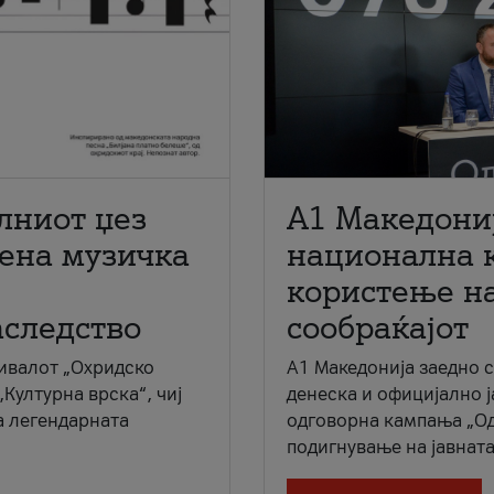
лниот џез
A1 Македони
мена музичка
национална 
користење на
аследство
сообраќајот
ивалот „Охридско
A1 Македонија заедно 
„Културна врска“, чиј
денеска и официјално 
а легендарната
одговорна кампања „Од
подигнување на јавната 