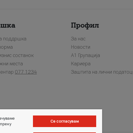
ршка
Профил
за поддршка
За нас
форма
Новости
изнис состанок
А1 Групација
жни места
Кариера
центар
077 1234
Заштита на лични податоц
зачуваме
Се согласувам
 преку