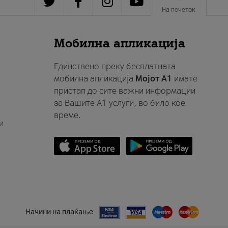
На почеток
Мобилна апликација
Единствено преку бесплатната
мобилна апликација
Мојот A1
имате
пристап до сите важни информации
за Вашите A1 услуги, во било кое
време.
и
Начини на плаќање