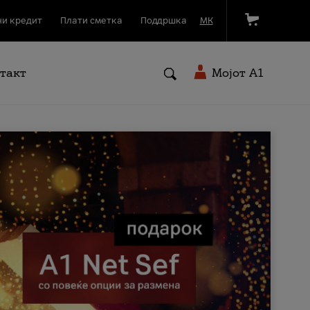
и кредит
Плати сметка
Поддршка
МК
такт
Мојот A1