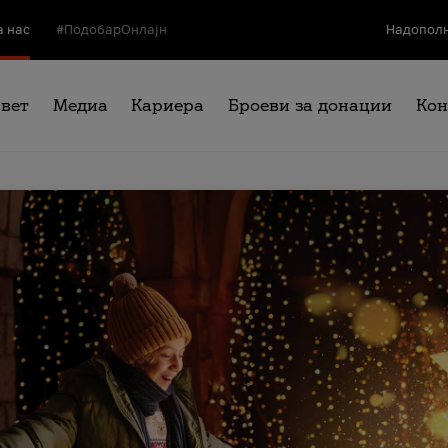
а нас
#ПодобарОнлајн
Надополн
свет
Медиа
Кариера
Броеви за донации
Кон