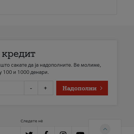
 кредит
а што сакате да ја надополните. Ве молиме,
у 100 и 1000 денари.
-
+
Надополни
Следете нè