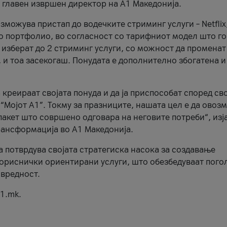
, главен извршен директор на А1 Македонија.
можува пристап до водечките стриминг услуги – Netflix
то портфолио, во согласност со тарифниот модел што го
изберат до 2 стриминг услуги, со можност да променат
, и тоа засекогаш. Понудата е дополнително збогатена и
 креираат својата понуда и да ја приспособат според св
 “Мојот А1”. Токму за празниците, нашата цел е да ово
пакет што совршено одговара на неговите потреби“, изј
рансформација во А1 Македонија.
а потврдува својата стратегиска насока за создавање
ориснички ориентирани услуги, што обезбедуваат пого
 вредност.
1.mk.