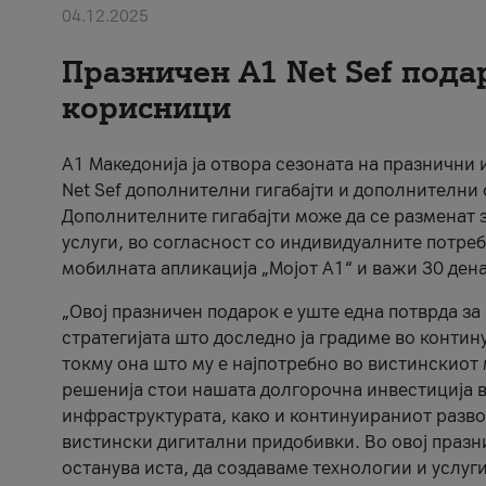
04.12.2025
Празничен A1 Net Sеf пода
корисници
А1 Македонија ја отвора сезоната на празнични
Net Sef дополнителни гигабајти и дополнителни
Дополнителните гигабајти може да се разменат з
услуги, во согласност со индивидуалните потреб
мобилната апликација „Мојот А1“ и важи 30 дена
„Овој празничен подарок е уште една потврда з
стратегијата што доследно ја градиме во контину
токму она што му е најпотребно во вистинскиот 
решенија стои нашата долгорочна инвестиција в
инфраструктурата, како и континуираниот развој
вистински дигитални придобивки. Во овој празни
останува иста, да создаваме технологии и услуг