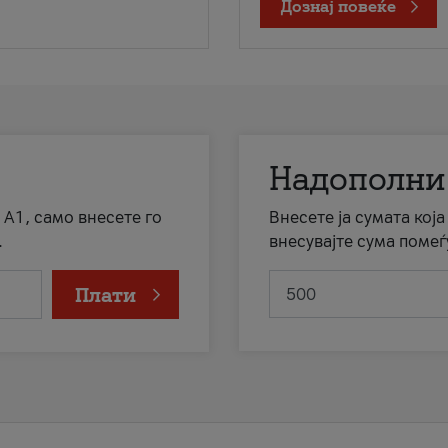
Дознај повеќе
Надополни
 А1, само внесете го
Внесете ја сумата кој
.
внесувајте сума помеѓ
Плати