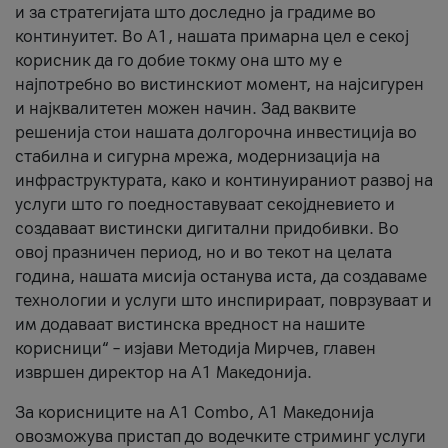
и за стратегијата што доследно ја градиме во
континуитет. Во А1, нашата примарна цел е секој
корисник да го добие токму она што му е
најпотребно во вистинскиот момент, на најсигурен
и најквалитетен можен начин. Зад ваквите
решенија стои нашата долгорочна инвестиција во
стабилна и сигурна мрежа, модернизација на
инфраструктурата, како и континуираниот развој на
услуги што го поедноставуваат секојдневието и
создаваат вистински дигитални придобивки. Во
овој празничен период, но и во текот на целата
година, нашата мисија останува иста, да создаваме
технологии и услуги што инспирираат, поврзуваат и
им додаваат вистинска вредност на нашите
корисници“ – изјави Методија Мирчев, главен
извршен директор на А1 Македонија.
За корисниците на A1 Combo, А1 Македонија
овозможува пристап до водечките стриминг услуги