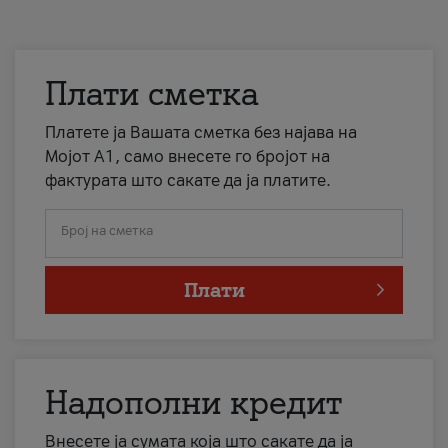
Плати сметка
Платете ја Вашата сметка без најава на
Мојот А1, само внесете го бројот на
фактурата што сакате да ја платите.
Број на сметка
Плати
Надополни кредит
Внесете ја сумата која што сакате да ја