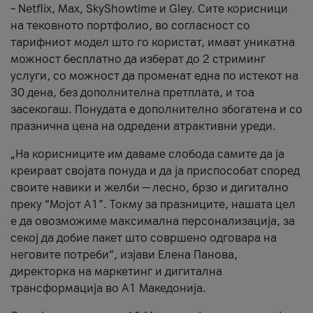
– Netflix, Max, SkyShowtime и Gley. Сите корисници
на тековното портфолио, во согласност со
тарифниот модел што го користат, имаат уникатна
можност бесплатно да изберат до 2 стриминг
услуги, со можност да променат една по истекот на
30 дена, без дополнителна претплата, и тоа
засекогаш. Понудата е дополнително збогатена и со
празнична цена на одредени атрактивни уреди.
„На корисниците им даваме слобода самите да ја
креираат својата понуда и да ја приспособат според
своите навики и желби — лесно, брзо и дигитално
преку “Мојот А1”. Токму за празниците, нашата цел
е да овозможиме максимална персонализација, за
секој да добие пакет што совршено одговара на
неговите потреби“, изјави Елена Панова,
директорка на маркетинг и дигитална
трансформација во А1 Македонија.