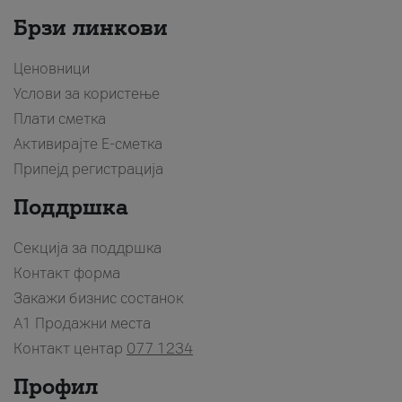
Брзи линкови
Ценовници
Услови за користење
Плати сметка
Активирајте Е-сметка
Припејд регистрација
Поддршка
Секција за поддршка
Контакт форма
Закажи бизнис состанок
A1 Продажни места
Контакт центар
077 1234
Профил