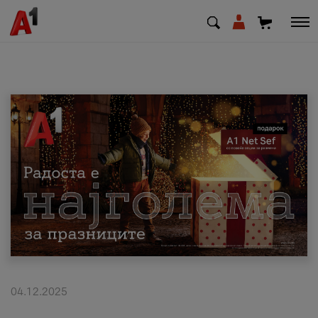
МК
EN
SQ
Приватни
Деловни
Поддршка
Надополни кредит
04.12.2025
Плати сметка