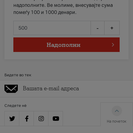
надополните. Ве молиме, внесувајте сума
помеѓу 100 и 1000 денари.
-
+
Надополни
Бидете во тек
Следете нè
На почеток