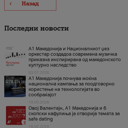
Назад
Последни новости
А1 Македонија и Националниот џез
оркестар создадоа современа музичка
приказна инспирирана од македонското
културно наследство
03.07.2026
A1 Македонија почнува моќна
национална кампања за поодговорно
користење на технологијата во
сообраќајот
18.05.2026
Овој Валентајн, A1 Македонија и 6
скопски кафулиња ја отворија темата за
safe dating
16.02.2026