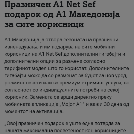
Празничен A1 Net Sеf
За нас
подарок од А1 Македонија
за сите корисници
#ПодобарОнлајн
А1 Македонија ја отвора сезоната на празнични
изненадувања и им подарува на сите мобилни
корисници на A1 Net Sef дополнителни гигабајти и
дополнителни опции за размена согласно
тарифниот модел што го користат. Дополнителните
гигабајти може да се разменат за буџет за нов уред,
роаминг пакети или за премиум стриминг услуги, во
согласност со индивидуалните потреби на секој
корисник. Замената се врши директно преку
мобилната апликација „Мојот А1“ и важи 30 дена од
моментот на активација.
„Овој празничен подарок е уште една потврда за
нашата максимална посветеност кон корисниците