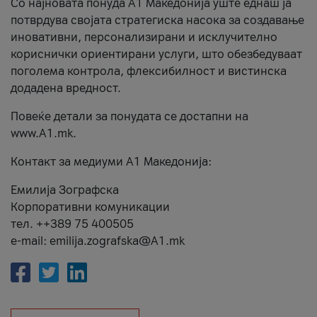
Со најновата понуда А1 Македонија уште еднаш ја
потврдува својата стратегиска насока за создавање
иновативни, персонализирани и исклучително
кориснички ориентирани услуги, што обезбедуваат
поголема контрола, флексибилност и вистинска
додадена вредност.
Повеќе детали за понудата се достапни на
www.А1.mk.
Контакт за медиуми А1 Македонија:
Емилија Зографска
Корпоративни комуникации
тел. ++389 75 400505
e-mail: emilija.zografska@A1.mk