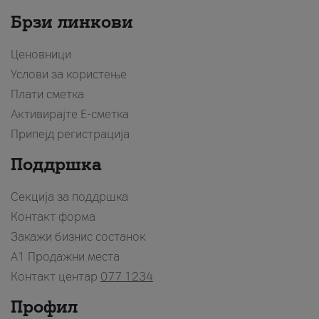
Брзи линкови
Ценовници
Услови за користење
Плати сметка
Активирајте Е-сметка
Припејд регистрација
Поддршка
Секција за поддршка
Контакт форма
Закажи бизнис состанок
A1 Продажни места
Контакт центар
077 1234
Профил