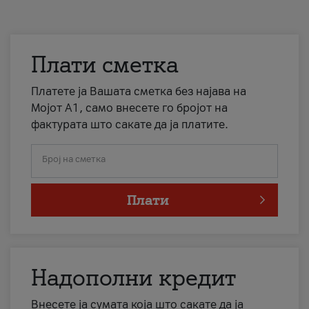
Плати сметка
Платете ја Вашата сметка без најава на
Мојот А1, само внесете го бројот на
фактурата што сакате да ја платите.
Број на сметка
Плати
Надополни кредит
Внесете ја сумата која што сакате да ја