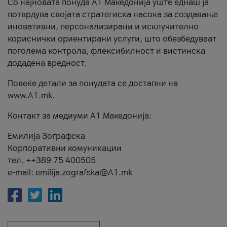
Со најновата понуда А1 Македонија уште еднаш ја
потврдува својата стратегиска насока за создавање
иновативни, персонализирани и исклучително
кориснички ориентирани услуги, што обезбедуваат
поголема контрола, флексибилност и вистинска
додадена вредност.
Повеќе детали за понудата се достапни на
www.А1.mk.
Контакт за медиуми А1 Македонија:
Емилија Зографска
Корпоративни комуникации
тел. ++389 75 400505
e-mail: emilija.zografska@A1.mk