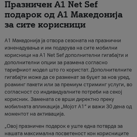
Празничен A1 Net Sеf
За нас
подарок од А1 Македонија
за сите корисници
#ПодобарОнлајн
А1 Македонија ја отвора сезоната на празнични
изненадувања и им подарува на сите мобилни
корисници на A1 Net Sef дополнителни гигабајти и
дополнителни опции за размена согласно
тарифниот модел што го користат. Дополнителните
гигабајти може да се разменат за буџет за нов уред,
роаминг пакети или за премиум стриминг услуги, во
согласност со индивидуалните потреби на секој
корисник. Замената се врши директно преку
мобилната апликација „Мојот А1“ и важи 30 дена од
моментот на активација.
„Овој празничен подарок е уште една потврда за
нашата максимална посветеност кон корисниците