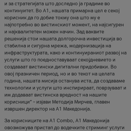
и за стратегијата што доследно ја градиме во
континуитет. Во А1, нашата примарна цел е секој
корисник да го добие токму она што му е
најпотребно во вистинскиот момент, на најсигурен
и најквалитетен можен начин. Зад ваквите
решенија стои нашата долгорочна инвестиција во
стабилна и сигурна мрежа, модернизација на
инфраструктурата, како и континуираниот развој на
услуги што го поедноставуваат секојдневието и
создаваат вистински дигитални придобивки. Во
овој празничен период, но и во текот на целата
година, нашата мисија останува иста, да создаваме
технологии и услуги што инспирираат, поврзуваат и
им додаваат вистинска вредност на нашите
корисници“ – изјави Методија Мирчев, главен
извршен директор на А1 Македонија.
За корисниците на A1 Combo, А1 Македонија
овозможува пристап до водечките стриминг услуги