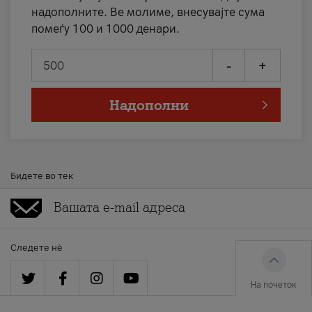
надополните. Ве молиме, внесувајте сума
помеѓу 100 и 1000 денари.
-
+
Надополни
Бидете во тек
Следете нè
На почеток