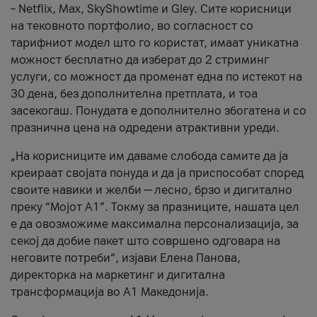
– Netflix, Max, SkyShowtime и Gley. Сите корисници
на тековното портфолио, во согласност со
тарифниот модел што го користат, имаат уникатна
можност бесплатно да изберат до 2 стриминг
услуги, со можност да променат една по истекот на
30 дена, без дополнителна претплата, и тоа
засекогаш. Понудата е дополнително збогатена и со
празнична цена на одредени атрактивни уреди.
„На корисниците им даваме слобода самите да ја
креираат својата понуда и да ја приспособат според
своите навики и желби — лесно, брзо и дигитално
преку “Мојот А1”. Токму за празниците, нашата цел
е да овозможиме максимална персонализација, за
секој да добие пакет што совршено одговара на
неговите потреби“, изјави Елена Панова,
директорка на маркетинг и дигитална
трансформација во А1 Македонија.