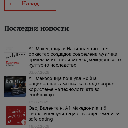
Назад
Последни новости
А1 Македонија и Националниот џез
оркестар создадоа современа музичка
приказна инспирирана од македонското
културно наследство
03.07.2026
A1 Македонија почнува моќна
национална кампања за поодговорно
користење на технологијата во
сообраќајот
18.05.2026
Овој Валентајн, A1 Македонија и 6
скопски кафулиња ја отворија темата за
safe dating
16.02.2026