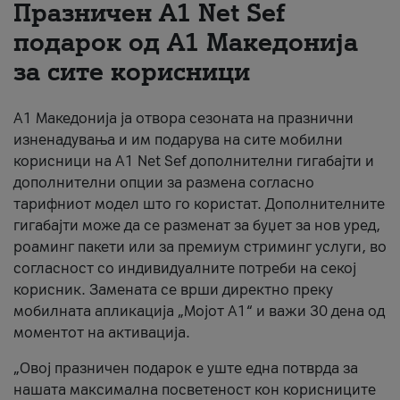
Празничен A1 Net Sеf
За нас
подарок од А1 Македонија
за сите корисници
#ПодобарОнлајн
А1 Македонија ја отвора сезоната на празнични
изненадувања и им подарува на сите мобилни
корисници на A1 Net Sef дополнителни гигабајти и
дополнителни опции за размена согласно
тарифниот модел што го користат. Дополнителните
гигабајти може да се разменат за буџет за нов уред,
роаминг пакети или за премиум стриминг услуги, во
согласност со индивидуалните потреби на секој
корисник. Замената се врши директно преку
мобилната апликација „Мојот А1“ и важи 30 дена од
моментот на активација.
„Овој празничен подарок е уште една потврда за
нашата максимална посветеност кон корисниците