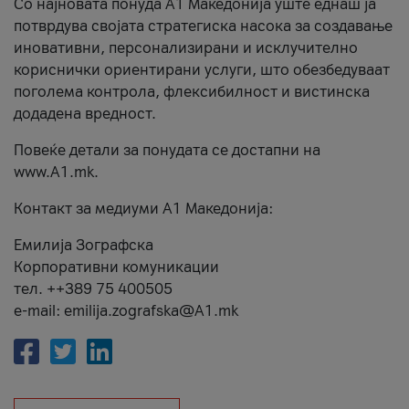
Со најновата понуда А1 Македонија уште еднаш ја
потврдува својата стратегиска насока за создавање
иновативни, персонализирани и исклучително
кориснички ориентирани услуги, што обезбедуваат
поголема контрола, флексибилност и вистинска
додадена вредност.
Повеќе детали за понудата се достапни на
www.А1.mk.
Контакт за медиуми А1 Македонија:
Емилија Зографска
Корпоративни комуникации
тел. ++389 75 400505
e-mail: emilija.zografska@A1.mk