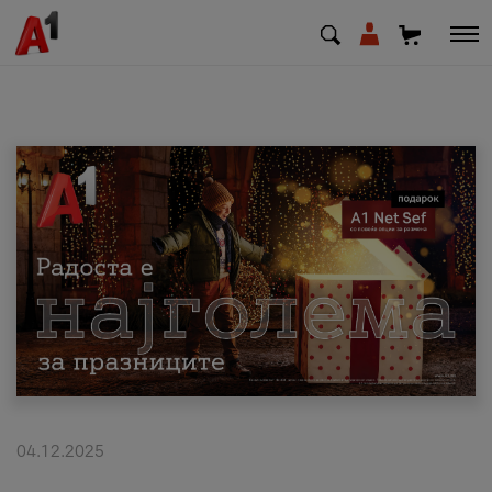
МК
EN
SQ
Приватни
Деловни
Поддршка
Надополни кредит
04.12.2025
Плати сметка