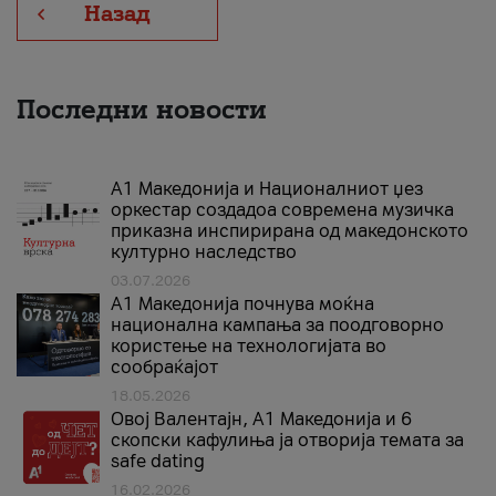
Назад
Последни новости
А1 Македонија и Националниот џез
оркестар создадоа современа музичка
приказна инспирирана од македонското
културно наследство
03.07.2026
A1 Македонија почнува моќна
национална кампања за поодговорно
користење на технологијата во
сообраќајот
18.05.2026
Овој Валентајн, A1 Македонија и 6
скопски кафулиња ја отворија темата за
safe dating
16.02.2026