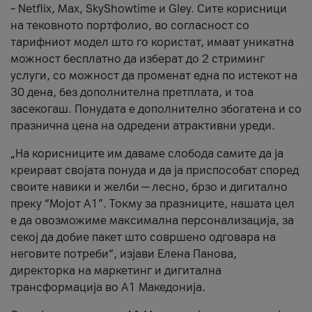
– Netflix, Max, SkyShowtime и Gley. Сите корисници
на тековното портфолио, во согласност со
тарифниот модел што го користат, имаат уникатна
можност бесплатно да изберат до 2 стриминг
услуги, со можност да променат една по истекот на
30 дена, без дополнителна претплата, и тоа
засекогаш. Понудата е дополнително збогатена и со
празнична цена на одредени атрактивни уреди.
„На корисниците им даваме слобода самите да ја
креираат својата понуда и да ја приспособат според
своите навики и желби — лесно, брзо и дигитално
преку “Мојот А1”. Токму за празниците, нашата цел
е да овозможиме максимална персонализација, за
секој да добие пакет што совршено одговара на
неговите потреби“, изјави Елена Панова,
директорка на маркетинг и дигитална
трансформација во А1 Македонија.