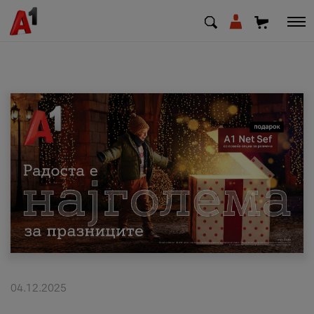
МК
EN
SQ
Приватни
Деловни
Поддршка
Надополни кредит
04.12.2025
Плати сметка