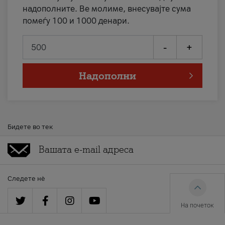
надополните. Ве молиме, внесувајте сума
помеѓу 100 и 1000 денари.
-
+
Надополни
Бидете во тек
Следете нè
На почеток