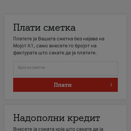
Плати сметка
Платете ја Вашата сметка без најава на
Мојот А1, само внесете го бројот на
фактурата што сакате да ја платите.
Број на сметка
Плати
Надополни кредит
Внесете ја сумата која што сакате да ја