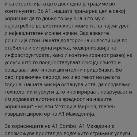
и за стратегијата што доследно ја градиме во
континуитет. Во А1, нашата примарна цел е секој
корисник да го добие токму она што му е
најпотребно во вистинскиот момент, на најсигурен
и најквалитетен можен начин. Зад ваквите
решенија стои нашата долгорочна инвестиција во
стабилна и сигурна мрежа, модернизација на
инфраструктурата, како и континуираниот развој на
услуги што го поедноставуваат секојдневието и
создаваат вистински дигитални придобивки. Во
овој празничен период, но и во текот на целата
година, нашата мисија останува иста, да создаваме
технологии и услуги што инспирираат, поврзуваат и
им додаваат вистинска вредност на нашите
корисници“ – изјави Методија Мирчев, главен
извршен директор на А1 Македонија.
За корисниците на A1 Combo, А1 Македонија
овозможува пристап до водечките стриминг услуги