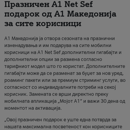
Празничен A1 Net Sеf
За нас
подарок од А1 Македонија
за сите корисници
#ПодобарОнлајн
А1 Македонија ја отвора сезоната на празнични
изненадувања и им подарува на сите мобилни
корисници на A1 Net Sef дополнителни гигабајти и
дополнителни опции за размена согласно
тарифниот модел што го користат. Дополнителните
гигабајти може да се разменат за буџет за нов уред,
роаминг пакети или за премиум стриминг услуги, во
согласност со индивидуалните потреби на секој
корисник. Замената се врши директно преку
мобилната апликација „Мојот А1“ и важи 30 дена од
моментот на активација.
„Овој празничен подарок е уште една потврда за
нашата максимална посветеност кон корисниците