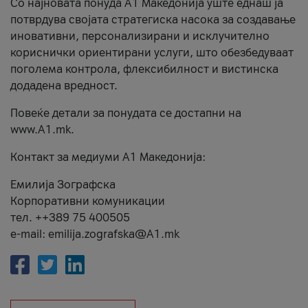
Со најновата понуда А1 Македонија уште еднаш ја
потврдува својата стратегиска насока за создавање
иновативни, персонализирани и исклучително
кориснички ориентирани услуги, што обезбедуваат
поголема контрола, флексибилност и вистинска
додадена вредност.
Повеќе детали за понудата се достапни на
www.А1.mk.
Контакт за медиуми А1 Македонија:
Емилија Зографска
Корпоративни комуникации
тел. ++389 75 400505
e-mail: emilija.zografska@A1.mk