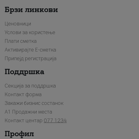
Брзи линкови
Ценовници
Услови за користење
Плати сметка
Активирајте Е-сметка
Припејд регистрација
Поддршка
Секција за поддршка
Контакт форма
Закажи бизнис состанок
A1 Продажни места
Контакт центар
077 1234
Профил