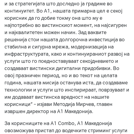
и за стратегијата што доследно ја градиме во
континуитет. Во А1, нашата примарна цел е секој
корисник да го добие токму она што му е
најпотребно во вистинскиот момент, на најсигурен
и најквалитетен можен начин. Зад ваквите
решенија стои нашата долгорочна инвестиција во
стабилна и сигурна мрежа, модернизација на
инфраструктурата, како и континуираниот развој на
услуги што го поедноставуваат секојдневието и
создаваат вистински дигитални придобивки. Во
овој празничен период, но и во текот на целата
година, нашата мисија останува иста, да создаваме
технологии и услуги што инспирираат, поврзуваат и
им додаваат вистинска вредност на нашите
корисници“ – изјави Методија Мирчев, главен
извршен директор на А1 Македонија.
За корисниците на A1 Combo, А1 Македонија
овозможува пристап до водечките стриминг услуги