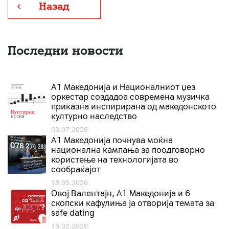
Назад
Последни новости
А1 Македонија и Националниот џез
оркестар создадоа современа музичка
приказна инспирирана од македонското
културно наследство
03.07.2026
A1 Македонија почнува моќна
национална кампања за поодговорно
користење на технологијата во
сообраќајот
18.05.2026
Овој Валентајн, A1 Македонија и 6
скопски кафулиња ја отворија темата за
safe dating
16.02.2026