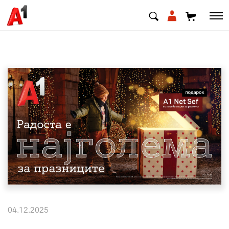
МК
EN
SQ
Приватни
Деловни
Поддршка
Надополни кредит
04.12.2025
Плати сметка