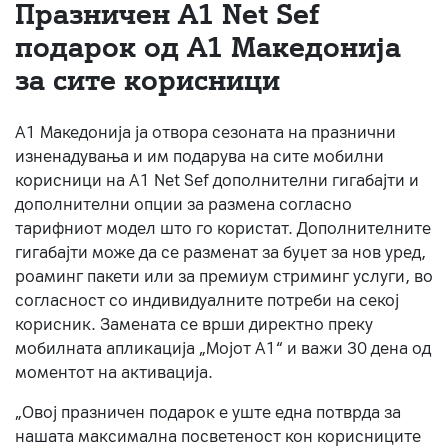
Празничен A1 Net Sеf
За нас
подарок од А1 Македонија
за сите корисници
#ПодобарОнлајн
А1 Македонија ја отвора сезоната на празнични
изненадувања и им подарува на сите мобилни
корисници на A1 Net Sef дополнителни гигабајти и
дополнителни опции за размена согласно
тарифниот модел што го користат. Дополнителните
гигабајти може да се разменат за буџет за нов уред,
роаминг пакети или за премиум стриминг услуги, во
согласност со индивидуалните потреби на секој
корисник. Замената се врши директно преку
мобилната апликација „Мојот А1“ и важи 30 дена од
моментот на активација.
„Овој празничен подарок е уште една потврда за
нашата максимална посветеност кон корисниците