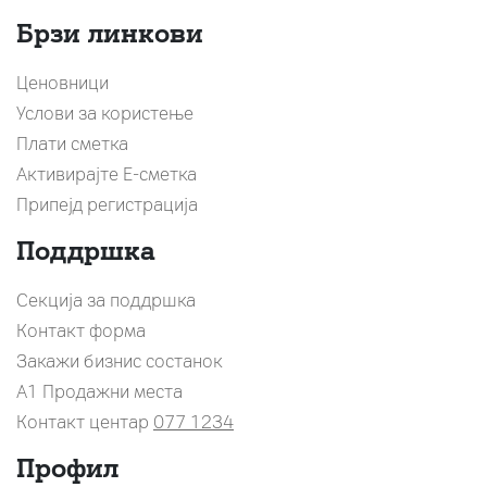
Брзи линкови
Ценовници
Услови за користење
Плати сметка
Активирајте Е-сметка
Припејд регистрација
Поддршка
Секција за поддршка
Контакт форма
Закажи бизнис состанок
A1 Продажни места
Контакт центар
077 1234
Профил