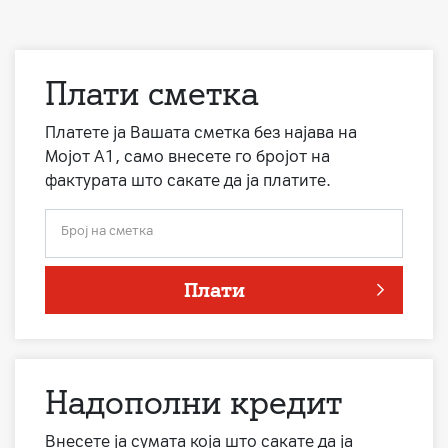
Плати сметка
Платете ја Вашата сметка без најава на
Мојот А1, само внесете го бројот на
фактурата што сакате да ја платите.
Број на сметка
Плати
Надополни кредит
Внесете ја сумата која што сакате да ја