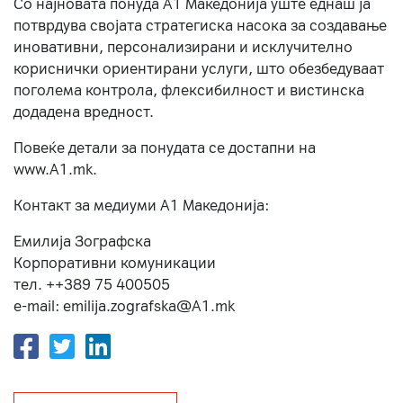
Со најновата понуда А1 Македонија уште еднаш ја
потврдува својата стратегиска насока за создавање
иновативни, персонализирани и исклучително
кориснички ориентирани услуги, што обезбедуваат
поголема контрола, флексибилност и вистинска
додадена вредност.
Повеќе детали за понудата се достапни на
www.А1.mk.
Контакт за медиуми А1 Македонија:
Емилија Зографска
Корпоративни комуникации
тел. ++389 75 400505
e-mail: emilija.zografska@A1.mk