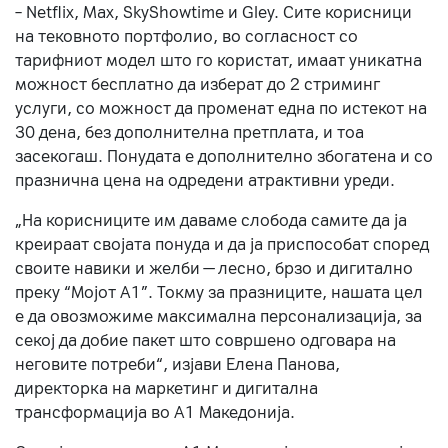
– Netflix, Max, SkyShowtime и Gley. Сите корисници
на тековното портфолио, во согласност со
тарифниот модел што го користат, имаат уникатна
можност бесплатно да изберат до 2 стриминг
услуги, со можност да променат една по истекот на
30 дена, без дополнителна претплата, и тоа
засекогаш. Понудата е дополнително збогатена и со
празнична цена на одредени атрактивни уреди.
„На корисниците им даваме слобода самите да ја
креираат својата понуда и да ја приспособат според
своите навики и желби — лесно, брзо и дигитално
преку “Мојот А1”. Токму за празниците, нашата цел
е да овозможиме максимална персонализација, за
секој да добие пакет што совршено одговара на
неговите потреби“, изјави Елена Панова,
директорка на маркетинг и дигитална
трансформација во А1 Македонија.