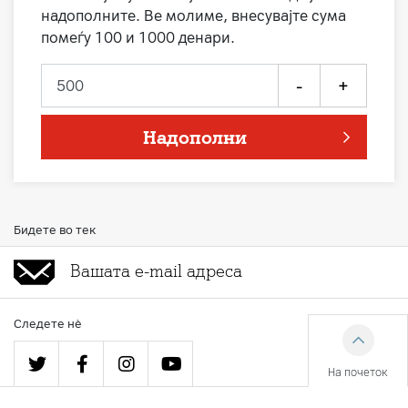
надополните. Ве молиме, внесувајте сума
помеѓу 100 и 1000 денари.
-
+
Надополни
Бидете во тек
Следете нè
На почеток