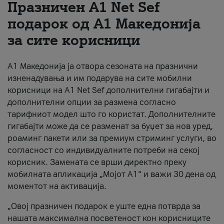
Празничен A1 Net Sеf
За нас
подарок од А1 Македонија
за сите корисници
#ПодобарОнлајн
А1 Македонија ја отвора сезоната на празнични
изненадувања и им подарува на сите мобилни
корисници на A1 Net Sef дополнителни гигабајти и
дополнителни опции за размена согласно
тарифниот модел што го користат. Дополнителните
гигабајти може да се разменат за буџет за нов уред,
роаминг пакети или за премиум стриминг услуги, во
согласност со индивидуалните потреби на секој
корисник. Замената се врши директно преку
мобилната апликација „Мојот А1“ и важи 30 дена од
моментот на активација.
„Овој празничен подарок е уште една потврда за
нашата максимална посветеност кон корисниците