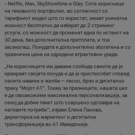
– Netflix, Max, SkyShowtime и Gley. Сите корисници
на тековното портфолио, во согласност со
тарифниот модел што го користат, имаат уникатна
можност бесплатно да изберат до 2 стриминг
услуги, со можност да променат една по истекот на
30 дена, без дополнителна претплата, и тоа
засекогаш. Понудата е дополнително збогатена и со
празнична цена на одредени атрактивни уреди.
„На корисниците им даваме слобода самите да ја
креираат својата понуда и да ја приспособат според
своите навики и желби — лесно, брзо и дигитално
преку “Мојот А1”. Токму за празниците, нашата цел
е да овозможиме максимална персонализација, за
секој да добие пакет што совршено одговара на
неговите потреби“, изјави Елена Панова,
директорка на маркетинг и дигитална
трансформација во А1 Македонија.