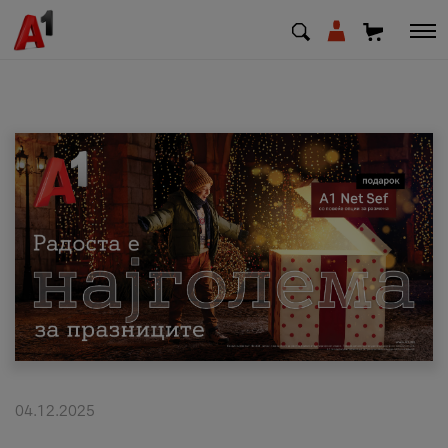
МК
EN
SQ
Приватни
Деловни
Поддршка
Надополни кредит
04.12.2025
Плати сметка