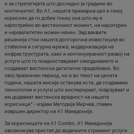
и за стратегијата што доследно ја градиме во
континуитет. Во А1, нашата примарна цел е секој
корисник да го добие токму она што му е
најпотребно во вистинскиот момент, на најсигурен
и најквалитетен можен начин. Зад ваквите
решенија стои нашата долгорочна инвестиција во
стабилна и сигурна мрежа, модернизација на
инфраструктурата, како и континуираниот развој на
услуги што го поедноставуваат секојдневието и
создаваат вистински дигитални придобивки. Во
овој празничен период, но и во текот на целата
година, нашата мисија останува иста, да создаваме
технологии и услуги што инспирираат, поврзуваат и
им додаваат вистинска вредност на нашите
корисници“ – изјави Методија Мирчев, главен
извршен директор на А1 Македонија.
За корисниците на A1 Combo, А1 Македонија
овозможува пристап до водечките стриминг услуги