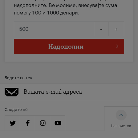
надополните. Ве молиме, внесувајте сума
помеѓу 100 и 1000 денари.
-
+
Надополни
Бидете во тек
Следете нè
На почеток