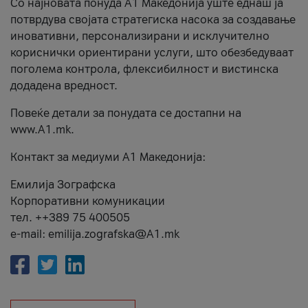
Со најновата понуда А1 Македонија уште еднаш ја
потврдува својата стратегиска насока за создавање
иновативни, персонализирани и исклучително
кориснички ориентирани услуги, што обезбедуваат
поголема контрола, флексибилност и вистинска
додадена вредност.
Повеќе детали за понудата се достапни на
www.А1.mk.
Контакт за медиуми А1 Македонија:
Емилија Зографска
Корпоративни комуникации
тел. ++389 75 400505
e-mail: emilija.zografska@A1.mk