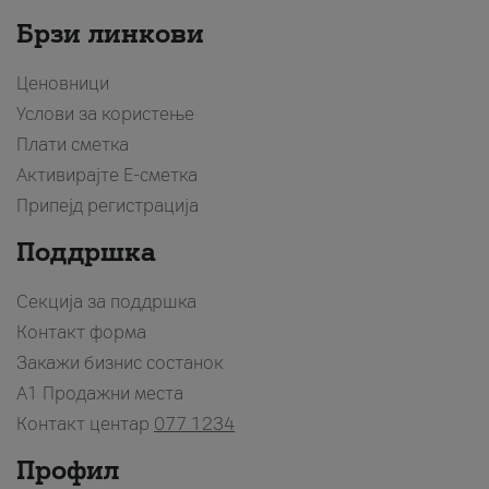
Брзи линкови
Ценовници
Услови за користење
Плати сметка
Активирајте Е-сметка
Припејд регистрација
Поддршка
Секција за поддршка
Контакт форма
Закажи бизнис состанок
A1 Продажни места
Контакт центар
077 1234
Профил