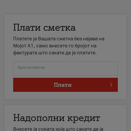
Плати сметка
Платете ја Вашата сметка без најава на
Мојот А1, само внесете го бројот на
фактурата што сакате да ја платите.
Број на сметка
Плати
Надополни кредит
Внесете ја сумата која што сакате да ја