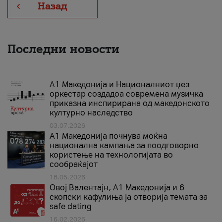
Назад
Последни новости
А1 Македонија и Националниот џез
оркестар создадоа современа музичка
приказна инспирирана од македонското
културно наследство
03.07.2026
A1 Македонија почнува моќна
национална кампања за поодговорно
користење на технологијата во
сообраќајот
18.05.2026
Овој Валентајн, A1 Македонија и 6
скопски кафулиња ја отворија темата за
safe dating
16.02.2026