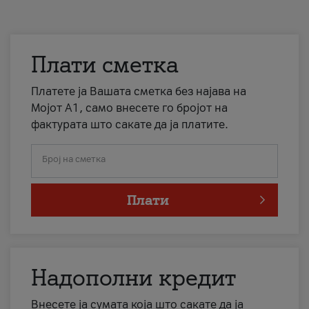
Плати сметка
Платете ја Вашата сметка без најава на
Мојот А1, само внесете го бројот на
фактурата што сакате да ја платите.
Број на сметка
Плати
Надополни кредит
Внесете ја сумата која што сакате да ја