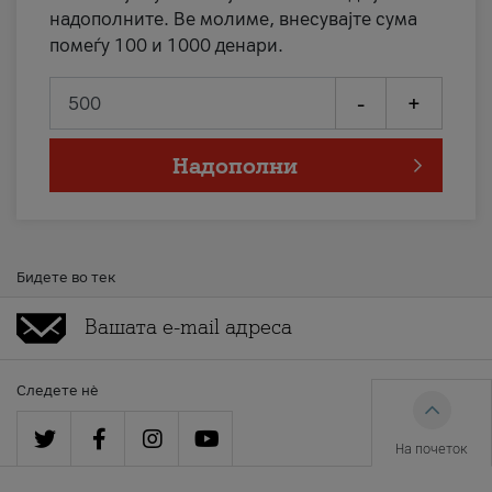
надополните. Ве молиме, внесувајте сума
помеѓу 100 и 1000 денари.
-
+
Надополни
Бидете во тек
Следете нè
На почеток