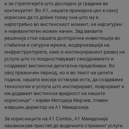
и за стратегијата што доследно ја градиме во
континуитет. Во А1, нашата примарна цел е секој
корисник да го добие токму она што му е
најпотребно во вистинскиот момент, на најсигурен
и најквалитетен можен начин. Зад ваквите
решенија стои нашата долгорочна инвестиција во
стабилна и сигурна мрежа, модернизација на
инфраструктурата, како и континуираниот развој на
услуги што го поедноставуваат секојдневието и
создаваат вистински дигитални придобивки. Во
овој празничен период, но и во текот на целата
година, нашата мисија останува иста, да создаваме
технологии и услуги што инспирираат, поврзуваат и
им додаваат вистинска вредност на нашите
корисници“ – изјави Методија Мирчев, главен
извршен директор на А1 Македонија.
За корисниците на A1 Combo, А1 Македонија
овозможува пристап до водечките стриминг услуги