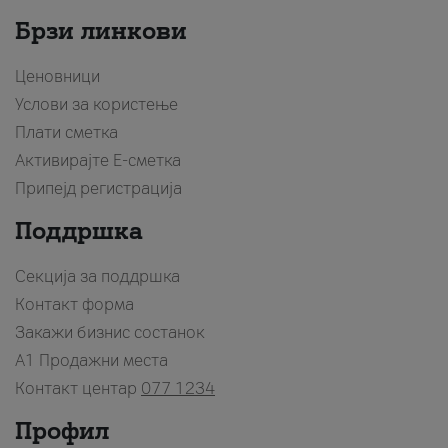
Брзи линкови
Ценовници
Услови за користење
Плати сметка
Активирајте Е-сметка
Припејд регистрација
Поддршка
Секција за поддршка
Контакт форма
Закажи бизнис состанок
A1 Продажни места
Контакт центар
077 1234
Профил