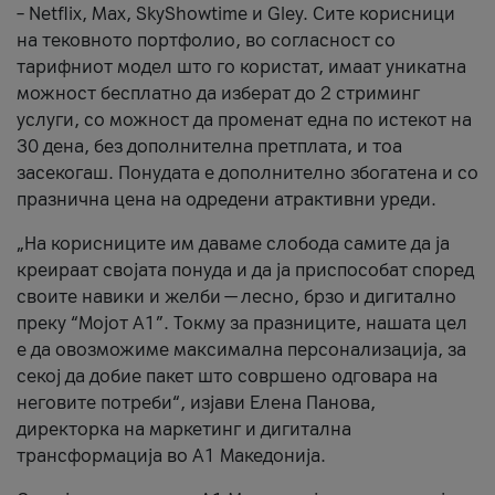
– Netflix, Max, SkyShowtime и Gley. Сите корисници
на тековното портфолио, во согласност со
тарифниот модел што го користат, имаат уникатна
можност бесплатно да изберат до 2 стриминг
услуги, со можност да променат една по истекот на
30 дена, без дополнителна претплата, и тоа
засекогаш. Понудата е дополнително збогатена и со
празнична цена на одредени атрактивни уреди.
„На корисниците им даваме слобода самите да ја
креираат својата понуда и да ја приспособат според
своите навики и желби — лесно, брзо и дигитално
преку “Мојот А1”. Токму за празниците, нашата цел
е да овозможиме максимална персонализација, за
секој да добие пакет што совршено одговара на
неговите потреби“, изјави Елена Панова,
директорка на маркетинг и дигитална
трансформација во А1 Македонија.