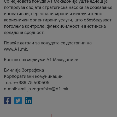
Со најновата понуда А1 Македонија уште еднаш ја
потврдува својата стратегиска насока за создавање
иновативни, персонализирани и исклучително
кориснички ориентирани услуги, што обезбедуваат
поголема контрола, флексибилност и вистинска
додадена вредност.
Повеќе детали за понудата се достапни на
www.А1.mk.
Контакт за медиуми А1 Македонија:
Емилија Зографска
Корпоративни комуникации
тел. ++389 75 400505
e-mail: emilija.zografska@A1.mk