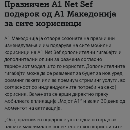
Празничен A1 Net Sеf
За нас
подарок од А1 Македонија
за сите корисници
#ПодобарОнлајн
А1 Македонија ја отвора сезоната на празнични
изненадувања и им подарува на сите мобилни
корисници на A1 Net Sef дополнителни гигабајти и
дополнителни опции за размена согласно
тарифниот модел што го користат. Дополнителните
гигабајти може да се разменат за буџет за нов уред,
роаминг пакети или за премиум стриминг услуги, во
согласност со индивидуалните потреби на секој
корисник. Замената се врши директно преку
мобилната апликација „Мојот А1“ и важи 30 дена од
моментот на активација.
„Овој празничен подарок е уште една потврда за
нашата максимална посветеност кон корисниците