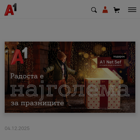
МК
EN
SQ
Приватни
Деловни
Поддршка
Надополни кредит
04.12.2025
Плати сметка