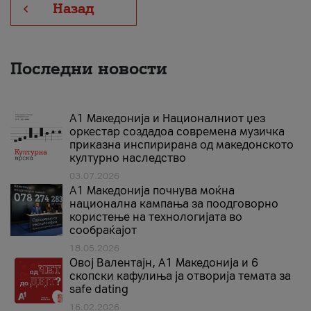
Назад
Последни новости
А1 Македонија и Националниот џез
оркестар создадоа современа музичка
приказна инспирирана од македонското
културно наследство
03.07.2026
A1 Македонија почнува моќна
национална кампања за поодговорно
користење на технологијата во
сообраќајот
18.05.2026
Овој Валентајн, A1 Македонија и 6
скопски кафулиња ја отворија темата за
safe dating
16.02.2026