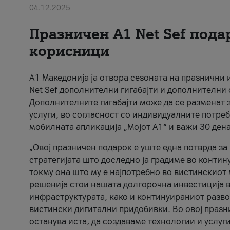
04.12.2025
Празничен A1 Net Sеf пода
корисници
А1 Македонија ја отвора сезоната на празнични
Net Sef дополнителни гигабајти и дополнителни
Дополнителните гигабајти може да се разменат з
услуги, во согласност со индивидуалните потреб
мобилната апликација „Мојот А1“ и важи 30 дена
„Овој празничен подарок е уште една потврда з
стратегијата што доследно ја градиме во контину
токму она што му е најпотребно во вистинскиот 
решенија стои нашата долгорочна инвестиција в
инфраструктурата, како и континуираниот развој
вистински дигитални придобивки. Во овој празни
останува иста, да создаваме технологии и услуг