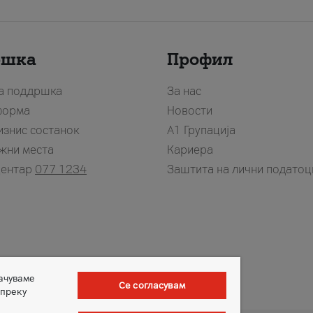
ршка
Профил
за поддршка
За нас
форма
Новости
изнис состанок
А1 Групација
жни места
Кариера
центар
077 1234
Заштита на лични податоц
зачуваме
Се согласувам
 преку