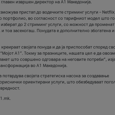
, главен извршен директор на А1 Македонија.
можува пристап до водечките стриминг услуги – Netflix
то портфолио, во согласност со тарифниот модел што го
изберат до 2 стриминг услуги, со можност да променат
, и тоа засекогаш. Понудата е дополнително збогатена и
 креираат својата понуда и да ја приспособат според св
 “Мојот А1”. Токму за празниците, нашата цел е да ово
пакет што совршено одговара на неговите потреби“, изј
рансформација во А1 Македонија.
а потврдува својата стратегиска насока за создавање
ориснички ориентирани услуги, што обезбедуваат пого
 вредност.
1.mk.