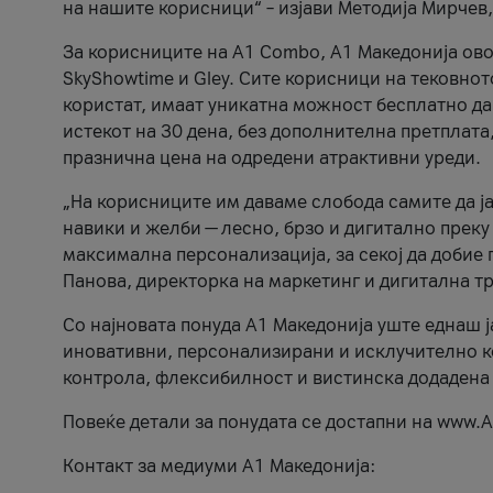
на нашите корисници“ – изјави Методија Мирчев
За корисниците на A1 Combo, А1 Македонија овоз
SkyShowtime и Gley. Сите корисници на тековно
користат, имаат уникатна можност бесплатно да 
истекот на 30 дена, без дополнителна претплата
празнична цена на одредени атрактивни уреди.
„На корисниците им даваме слобода самите да ја
навики и желби — лесно, брзо и дигитално преку
максимална персонализација, за секој да добие 
Панова, директорка на маркетинг и дигитална т
Со најновата понуда А1 Македонија уште еднаш ј
иновативни, персонализирани и исклучително к
контрола, флексибилност и вистинска додадена
Повеќе детали за понудата се достапни на www.А
Контакт за медиуми А1 Македонија: