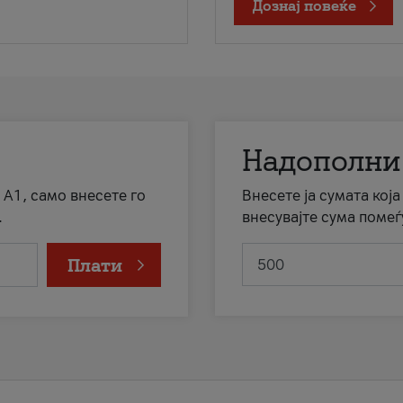
Дознај повеќе
Надополни
 А1, само внесете го
Внесете ја сумата кој
.
внесувајте сума помеѓ
Плати