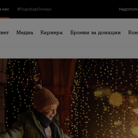
а нас
#ПодобарОнлајн
Надополн
свет
Медиа
Кариера
Броеви за донации
Кон