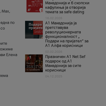
Македонија и 6 скопски
кафулиња ја отворија
, Max,
темата за safe dating
16.02.2026
 една по
А1 Македонија ја
претставува
 со
револуционерната
функционалност „
Подари на пријател“ за
оите
А1 Алфа корисници
зможиме
02.02.2026
ави Елена
Празничен A1 Net Sеf
подарок од А1
Македонија за сите
корисници
лема
04.12.2025