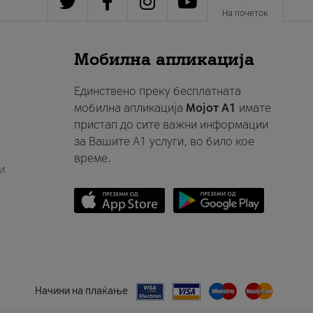
На почеток
Мобилна апликација
Единствено преку бесплатната
мобилна апликација
Мојот A1
имате
пристап до сите важни информации
за Вашите A1 услуги, во било кое
време.
и
Начини на плаќање