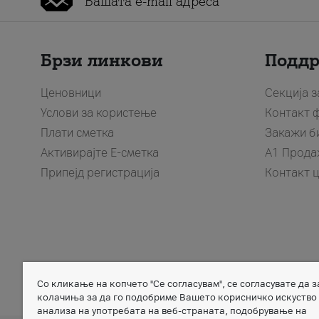
Брзи линкови
Подд
Ценовници
Секција 
Услови за користење
Контакт 
Плати сметка
Закажи б
Активирајте Е-сметка
A1 Прода
Припејд регистрација
Контакт 
Со кликање на копчето "Се согласувам", се согласувате да 
Member of
колачиња за да го подобриме Вашето корисничко искуство
анализа на употребата на веб-страната, подобрување на