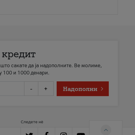
 кредит
а што сакате да ја надополните. Ве молиме,
у 100 и 1000 денари.
-
+
Надополни
Следете нè