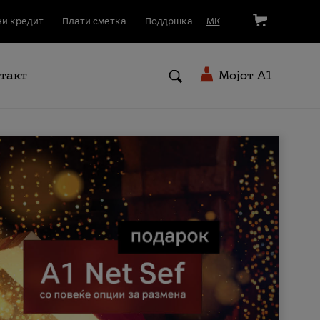
и кредит
Плати сметка
Поддршка
МК
такт
Мојот A1