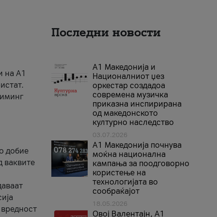
Последни новости
А1 Македонија и
и на A1
Националниот џез
истат.
оркестар создадоа
современа музичка
риминг
приказна инспирирана
од македонското
културно наследство
03.07.2026
A1 Македонија почнува
го добие
моќна национална
д ваквите
кампања за поодговорно
користење на
технологијата во
даваат
сообраќајот
сија
18.05.2026
 вредност
Овој Валентајн, A1