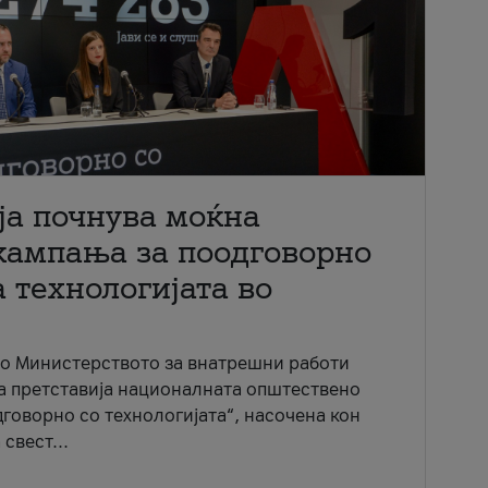
ја почнува моќна
кампања за поодговорно
 технологијата во
со Министерството за внатрешни работи
ја претставија националната општествено
говорно со технологијата“, насочена кон
свест...