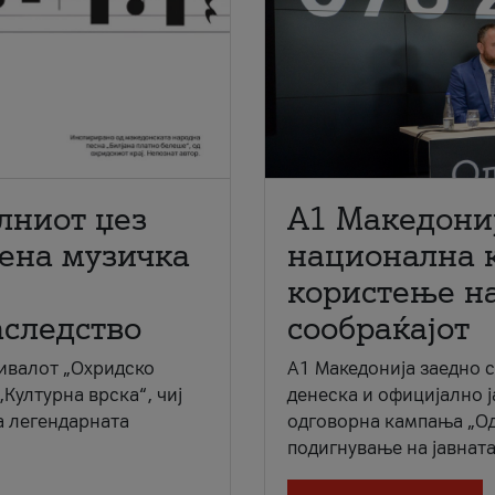
лниот џез
A1 Македони
мена музичка
национална 
користење на
аследство
сообраќајот
ивалот „Охридско
A1 Македонија заедно 
„Културна врска“, чиј
денеска и официјално 
а легендарната
одговорна кампања „Од
подигнување на јавната 