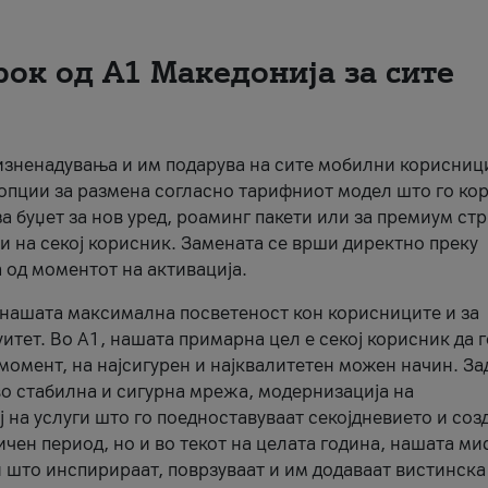
рок од А1 Македонија за сите
 изненадувања и им подарува на сите мобилни корисниц
 опции за размена согласно тарифниот модел што го кор
а буџет за нов уред, роаминг пакети или за премиум ст
и на секој корисник. Замената се врши директно преку
 од моментот на активација.
а нашата максимална посветеност кон корисниците и за
итет. Во А1, нашата примарна цел е секој корисник да 
момент, на најсигурен и најквалитетен можен начин. За
о стабилна и сигурна мрежа, модернизација на
 на услуги што го поедноставуваат секојдневието и соз
чен период, но и во текот на целата година, нашата ми
и што инспирираат, поврзуваат и им додаваат вистинска