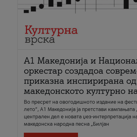
А1 Македонија и Национа
оркестар создадоа совре
приказна инспирирана од
македонското културно н
Во пресрет на овогодишното издание на фест
лето“, А1 Македонија ја претстави кампањата 
централен дел е новата џез-интерпретација н
македонска народна песна „Билјан