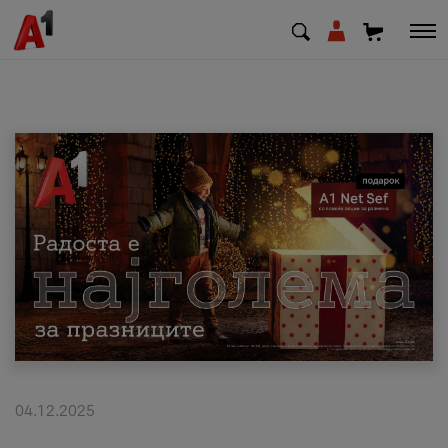
МК
EN
SQ
Приватни
Деловни
Поддршка
Надополни кредит
04.12.2025
Плати сметка