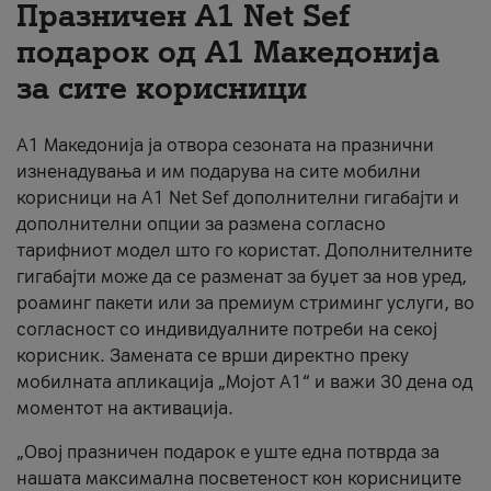
Празничен A1 Net Sеf
За нас
подарок од А1 Македонија
за сите корисници
#ПодобарОнлајн
А1 Македонија ја отвора сезоната на празнични
изненадувања и им подарува на сите мобилни
корисници на A1 Net Sef дополнителни гигабајти и
дополнителни опции за размена согласно
тарифниот модел што го користат. Дополнителните
гигабајти може да се разменат за буџет за нов уред,
роаминг пакети или за премиум стриминг услуги, во
согласност со индивидуалните потреби на секој
корисник. Замената се врши директно преку
мобилната апликација „Мојот А1“ и важи 30 дена од
моментот на активација.
„Овој празничен подарок е уште една потврда за
нашата максимална посветеност кон корисниците