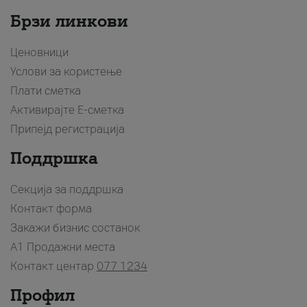
Брзи линкови
Ценовници
Услови за користење
Плати сметка
Активирајте Е-сметка
Припејд регистрација
Поддршка
Секција за поддршка
Контакт форма
Закажи бизнис состанок
A1 Продажни места
Контакт центар
077 1234
Профил