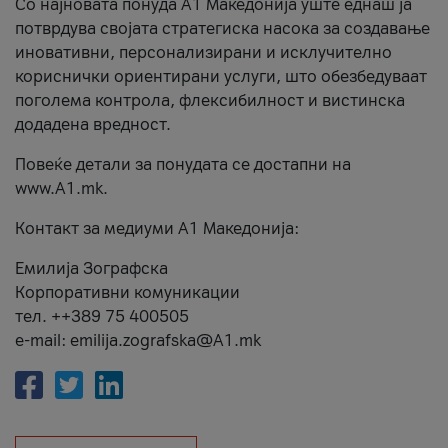
Со најновата понуда А1 Македонија уште еднаш ја
потврдува својата стратегиска насока за создавање
иновативни, персонализирани и исклучително
кориснички ориентирани услуги, што обезбедуваат
поголема контрола, флексибилност и вистинска
додадена вредност.
Повеќе детали за понудата се достапни на
www.А1.mk.
Контакт за медиуми А1 Македонија:
Емилија Зографска
Корпоративни комуникации
тел. ++389 75 400505
e-mail: emilija.zografska@A1.mk