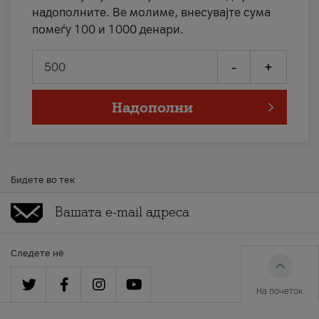
надополните. Ве молиме, внесувајте сума
помеѓу 100 и 1000 денари.
-
+
Надополни
Бидете во тек
Следете нè
На почеток