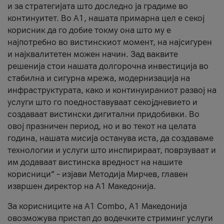
и за стратегијата што доследно ја градиме во
континуитет. Во А1, нашата примарна цел е секој
корисник да го добие токму она што му е
најпотребно во вистинскиот момент, на најсигурен
и најквалитетен можен начин. Зад ваквите
решенија стои нашата долгорочна инвестиција во
стабилна и сигурна мрежа, модернизација на
инфраструктурата, како и континуираниот развој на
услуги што го поедноставуваат секојдневието и
создаваат вистински дигитални придобивки. Во
овој празничен период, но и во текот на целата
година, нашата мисија останува иста, да создаваме
технологии и услуги што инспирираат, поврзуваат и
им додаваат вистинска вредност на нашите
корисници“ – изјави Методија Мирчев, главен
извршен директор на А1 Македонија.
За корисниците на A1 Combo, А1 Македонија
овозможува пристап до водечките стриминг услуги