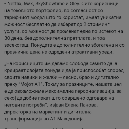
– Netflix, Max, SkyShowtime и Gley. Сите корисници
на тековното портфолио, во согласност со
тарифниот модел што го користат, имаат уникатна
можност бесплатно да изберат до 2 стриминг
услуги, со можност да променат една по истекот на
30 дена, без дополнителна претплата, и тоа
засекогаш. Понудата е дополнително збогатена и со
празнична цена на одредени атрактивни уреди.
„На корисниците им даваме слобода самите да ја
креираат својата понуда и да ја приспособат според
своите навики и желби — лесно, брзо и дигитално
преку “Мојот А1”. Токму за празниците, нашата цел
е да овозможиме максимална персонализација, за
секој да добие пакет што совршено одговара на
неговите потреби“, изјави Елена Панова,
директорка на маркетинг и дигитална
трансформација во А1 Македонија.