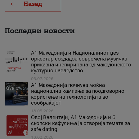
Назад
Последни новости
А1 Македонија и Националниот џез
оркестар создадоа современа музичка
приказна инспирирана од македонското
културно наследство
03.07.2026
A1 Македонија почнува моќна
национална кампања за поодговорно
користење на технологијата во
сообраќајот
18.05.2026
Овој Валентајн, A1 Македонија и 6
скопски кафулиња ја отворија темата за
safe dating
16.02.2026