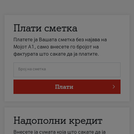
Плати сметка
Платете ја Вашата сметка без најава на
Мојот А1, само внесете го бројот на
фактурата што сакате да ја платите.
Број на сметка
Плати
Надополни кредит
Внесете ја сумата која што сакате да ја