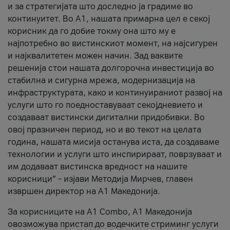
и за стратегијата што доследно ја градиме во
континуитет. Во А1, нашата примарна цел е секој
корисник да го добие токму она што му е
најпотребно во вистинскиот момент, на најсигурен
и најквалитетен можен начин. Зад ваквите
решенија стои нашата долгорочна инвестиција во
стабилна и сигурна мрежа, модернизација на
инфраструктурата, како и континуираниот развој на
услуги што го поедноставуваат секојдневието и
создаваат вистински дигитални придобивки. Во
овој празничен период, но и во текот на целата
година, нашата мисија останува иста, да создаваме
технологии и услуги што инспирираат, поврзуваат и
им додаваат вистинска вредност на нашите
корисници“ – изјави Методија Мирчев, главен
извршен директор на А1 Македонија.
За корисниците на A1 Combo, А1 Македонија
овозможува пристап до водечките стриминг услуги