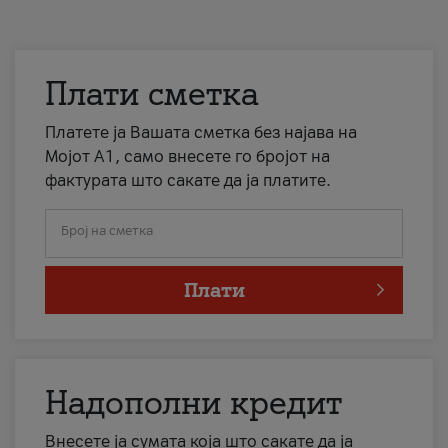
Плати сметка
Платете ја Вашата сметка без најава на
Мојот А1, само внесете го бројот на
фактурата што сакате да ја платите.
Број на сметка
Плати
Надополни кредит
Внесете ја сумата која што сакате да ја