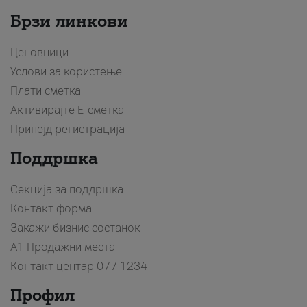
Брзи линкови
Ценовници
Услови за користење
Плати сметка
Активирајте Е-сметка
Припејд регистрација
Поддршка
Секција за поддршка
Контакт форма
Закажи бизнис состанок
A1 Продажни места
Контакт центар
077 1234
Профил