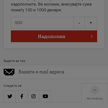
надополните. Ве молиме, внесувајте сума
помеѓу 100 и 1000 денари.
-
+
Надополни
Бидете во тек
Следете нè
На почеток