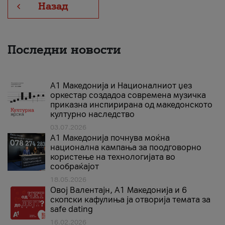
Назад
Последни новости
А1 Македонија и Националниот џез
оркестар создадоа современа музичка
приказна инспирирана од македонското
културно наследство
03.07.2026
A1 Македонија почнува моќна
национална кампања за поодговорно
користење на технологијата во
сообраќајот
18.05.2026
Овој Валентајн, A1 Македонија и 6
скопски кафулиња ја отворија темата за
safe dating
16.02.2026