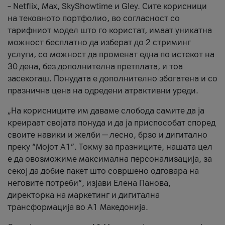
– Netflix, Max, SkyShowtime и Gley. Сите корисници
на тековното портфолио, во согласност со
тарифниот модел што го користат, имаат уникатна
можност бесплатно да изберат до 2 стриминг
услуги, со можност да променат една по истекот на
30 дена, без дополнителна претплата, и тоа
засекогаш. Понудата е дополнително збогатена и со
празнична цена на одредени атрактивни уреди.
„На корисниците им даваме слобода самите да ја
креираат својата понуда и да ја приспособат според
своите навики и желби — лесно, брзо и дигитално
преку “Мојот А1”. Токму за празниците, нашата цел
е да овозможиме максимална персонализација, за
секој да добие пакет што совршено одговара на
неговите потреби“, изјави Елена Панова,
директорка на маркетинг и дигитална
трансформација во А1 Македонија.