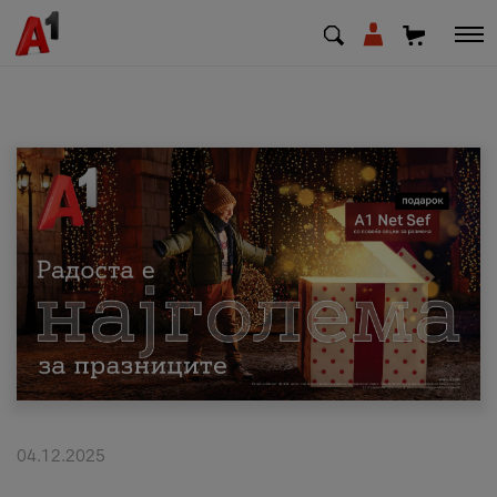
МК
EN
SQ
Приватни
Деловни
Поддршка
Надополни кредит
04.12.2025
Плати сметка