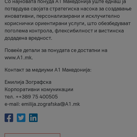
Со најновата понуда А1 Македонија уште еднаш ја
потврдува својата стратегиска насока за создавање
иновативни, персонализирани и исклучително
кориснички ориентирани услуги, што обезбедуваат
поголема контрола, флексибилност и вистинска
додадена вредност.
Повеќе детали за понудата се достапни на
www.А1.mk.
Контакт за медиуми А1 Македонија:
Емилија Зографска
Корпоративни комуникации
тел. ++389 75 400505
e-mail: emilija.zografska@A1.mk