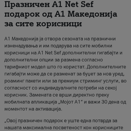
Празничен A1 Net Sеf
За нас
подарок од А1 Македонија
за сите корисници
#ПодобарОнлајн
А1 Македонија ја отвора сезоната на празнични
изненадувања и им подарува на сите мобилни
корисници на A1 Net Sef дополнителни гигабајти и
дополнителни опции за размена согласно
тарифниот модел што го користат. Дополнителните
гигабајти може да се разменат за буџет за нов уред,
роаминг пакети или за премиум стриминг услуги, во
согласност со индивидуалните потреби на секој
корисник. Замената се врши директно преку
мобилната апликација „Мојот А1“ и важи 30 дена од
моментот на активација.
„Овој празничен подарок е уште една потврда за
нашата максимална посветеност кон корисниците