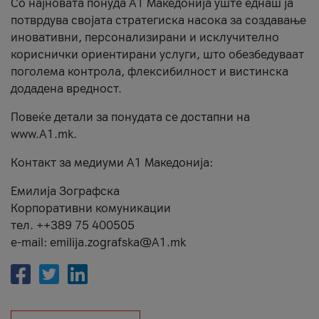
Со најновата понуда А1 Македонија уште еднаш ја
потврдува својата стратегиска насока за создавање
иновативни, персонализирани и исклучително
кориснички ориентирани услуги, што обезбедуваат
поголема контрола, флексибилност и вистинска
додадена вредност.
Повеќе детали за понудата се достапни на
www.А1.mk.
Контакт за медиуми А1 Македонија:
Емилија Зографска
Корпоративни комуникации
тел. ++389 75 400505
e-mail: emilija.zografska@A1.mk