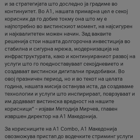
и за стратегијата што доследно ја градиме во
континуитет. Во А1, нашата примарна цел е секој
корисник да го добие токму она што му е
најпотребно во вистинскиот момент, на најсигурен
и најквалитетен можен начин. Зад ваквите
решенија стои нашата долгорочна инвестиција во
стабилна и сигурна мрежа, модернизација на
инфраструктурата, како и континуираниот развој на
услуги што го поедноставуваат секојдневието и
создаваат вистински дигитални придобивки. Во
овој празничен период, но и во текот на целата
година, нашата мисија останува иста, да создаваме
технологии и услуги што инспирираат, поврзуваат и
им додаваат вистинска вредност на нашите
корисници“ – изјави Методија Мирчев, главен
извршен директор на А1 Македонија.
За корисниците на A1 Combo, А1 Македонија
овозможува пристап до водечките стриминг услуги