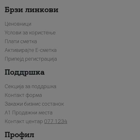
Брзи линкови
Ценовници
Услови за користење
Плати сметка
Активирајте Е-сметка
Припејд регистрација
Поддршка
Секција за поддршка
Контакт форма
Закажи бизнис состанок
A1 Продажни места
Контакт центар
077 1234
Профил