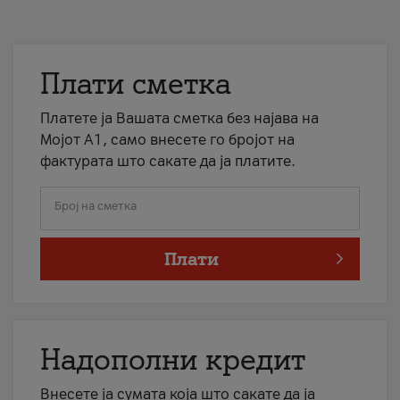
Плати сметка
Платете ја Вашата сметка без најава на
Мојот А1, само внесете го бројот на
фактурата што сакате да ја платите.
Број на сметка
Плати
Надополни кредит
Внесете ја сумата која што сакате да ја