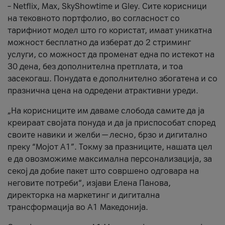
– Netflix, Max, SkyShowtime и Gley. Сите корисници
на тековното портфолио, во согласност со
тарифниот модел што го користат, имаат уникатна
можност бесплатно да изберат до 2 стриминг
услуги, со можност да променат една по истекот на
30 дена, без дополнителна претплата, и тоа
засекогаш. Понудата е дополнително збогатена и со
празнична цена на одредени атрактивни уреди.
„На корисниците им даваме слобода самите да ја
креираат својата понуда и да ја приспособат според
своите навики и желби — лесно, брзо и дигитално
преку “Мојот А1”. Токму за празниците, нашата цел
е да овозможиме максимална персонализација, за
секој да добие пакет што совршено одговара на
неговите потреби“, изјави Елена Панова,
директорка на маркетинг и дигитална
трансформација во А1 Македонија.