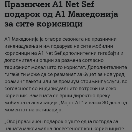
Празничен A1 Net Sеf
За нас
подарок од А1 Македонија
за сите корисници
#ПодобарОнлајн
А1 Македонија ја отвора сезоната на празнични
изненадувања и им подарува на сите мобилни
корисници на A1 Net Sef дополнителни гигабајти и
дополнителни опции за размена согласно
тарифниот модел што го користат. Дополнителните
гигабајти може да се разменат за буџет за нов уред,
роаминг пакети или за премиум стриминг услуги, во
согласност со индивидуалните потреби на секој
корисник. Замената се врши директно преку
мобилната апликација „Мојот А1“ и важи 30 дена од
моментот на активација.
„Овој празничен подарок е уште една потврда за
нашата максимална посветеност кон корисниците