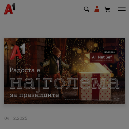
МК
EN
SQ
Приватни
Деловни
Поддршка
Надополни кредит
04.12.2025
Плати сметка