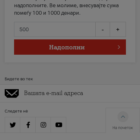
надополните. Ве молиме, внесувајте сума
помеѓу 100 и 1000 денари.
-
+
Надополни
Бидете во тек
Следете нè
На почеток