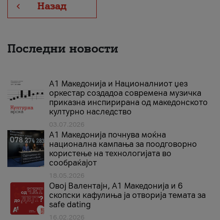
Назад
Последни новости
А1 Македонија и Националниот џез
оркестар создадоа современа музичка
приказна инспирирана од македонското
културно наследство
03.07.2026
A1 Македонија почнува моќна
национална кампања за поодговорно
користење на технологијата во
сообраќајот
18.05.2026
Овој Валентајн, A1 Македонија и 6
скопски кафулиња ја отворија темата за
safe dating
16.02.2026