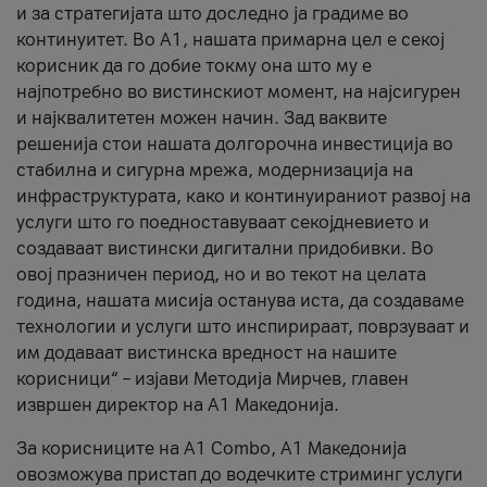
и за стратегијата што доследно ја градиме во
континуитет. Во А1, нашата примарна цел е секој
корисник да го добие токму она што му е
најпотребно во вистинскиот момент, на најсигурен
и најквалитетен можен начин. Зад ваквите
решенија стои нашата долгорочна инвестиција во
стабилна и сигурна мрежа, модернизација на
инфраструктурата, како и континуираниот развој на
услуги што го поедноставуваат секојдневието и
создаваат вистински дигитални придобивки. Во
овој празничен период, но и во текот на целата
година, нашата мисија останува иста, да создаваме
технологии и услуги што инспирираат, поврзуваат и
им додаваат вистинска вредност на нашите
корисници“ – изјави Методија Мирчев, главен
извршен директор на А1 Македонија.
За корисниците на A1 Combo, А1 Македонија
овозможува пристап до водечките стриминг услуги