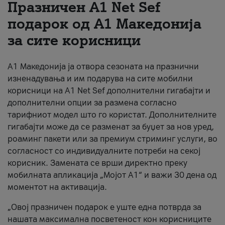
Празничен A1 Net Sеf
За нас
подарок од А1 Македонија
за сите корисници
#ПодобарОнлајн
А1 Македонија ја отвора сезоната на празнични
изненадувања и им подарува на сите мобилни
корисници на A1 Net Sef дополнителни гигабајти и
дополнителни опции за размена согласно
тарифниот модел што го користат. Дополнителните
гигабајти може да се разменат за буџет за нов уред,
роаминг пакети или за премиум стриминг услуги, во
согласност со индивидуалните потреби на секој
корисник. Замената се врши директно преку
мобилната апликација „Мојот А1“ и важи 30 дена од
моментот на активација.
„Овој празничен подарок е уште една потврда за
нашата максимална посветеност кон корисниците