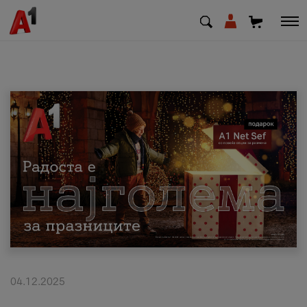
МК
EN
SQ
Приватни
Деловни
Поддршка
Надополни кредит
04.12.2025
Плати сметка