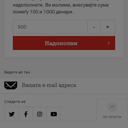
надополните. Ве молиме, внесувајте сума
помеѓу 100 и 1000 денари.
-
+
Надополни
Бидете во тек
Следете нè
На почеток