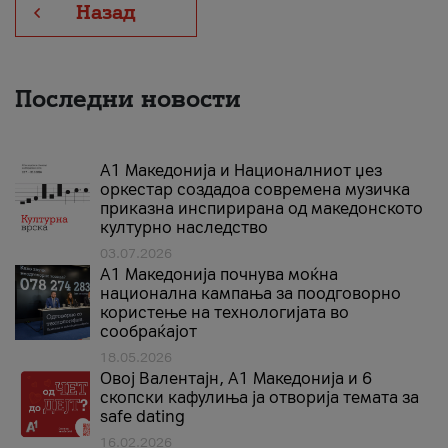
Назад
Последни новости
А1 Македонија и Националниот џез
оркестар создадоа современа музичка
приказна инспирирана од македонското
културно наследство
03.07.2026
A1 Македонија почнува моќна
национална кампања за поодговорно
користење на технологијата во
сообраќајот
18.05.2026
Овој Валентајн, A1 Македонија и 6
скопски кафулиња ја отворија темата за
safe dating
16.02.2026