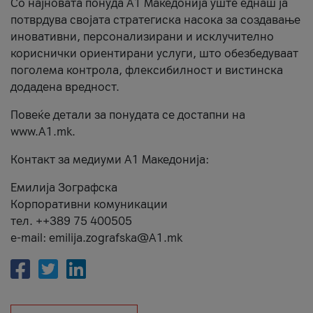
Со најновата понуда А1 Македонија уште еднаш ја
потврдува својата стратегиска насока за создавање
иновативни, персонализирани и исклучително
кориснички ориентирани услуги, што обезбедуваат
поголема контрола, флексибилност и вистинска
додадена вредност.
Повеќе детали за понудата се достапни на
www.А1.mk.
Контакт за медиуми А1 Македонија:
Емилија Зографска
Корпоративни комуникации
тел. ++389 75 400505
e-mail: emilija.zografska@A1.mk