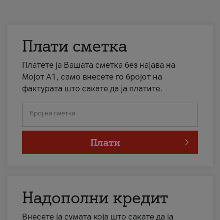
Плати сметка
Платете ја Вашата сметка без најава на
Мојот А1, само внесете го бројот на
фактурата што сакате да ја платите.
Број на сметка
Плати
Надополни кредит
Внесете ја сумата која што сакате да ја