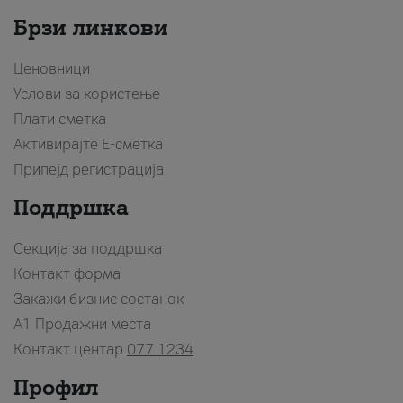
Брзи линкови
Ценовници
Услови за користење
Плати сметка
Активирајте Е-сметка
Припејд регистрација
Поддршка
Секција за поддршка
Контакт форма
Закажи бизнис состанок
A1 Продажни места
Контакт центар
077 1234
Профил