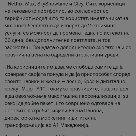
– Netflix, Max, SkyShowtime и Gley. Сите корисници
на тековното портфолио, во согласност со
тарифниот модел што го користат, имаат уникатна
можност бесплатно да изберат до 2 стриминг
услуги, со можност да променат една по истекот на
30 дена, без дополнителна претплата, и тоа
засекогаш. Понудата е дополнително збогатена и со
празнична цена на одредени атрактивни уреди.
„На корисниците им даваме слобода самите да ја
креираат својата понуда и да ја приспособат според
своите навики и желби — лесно, брзо и дигитално
преку “Мојот А1”. Токму за празниците, нашата цел
е да овозможиме максимална персонализација, за
секој да добие пакет што совршено одговара на
неговите потреби“, изјави Елена Панова,
директорка на маркетинг и дигитална
трансформација во А1 Македонија.