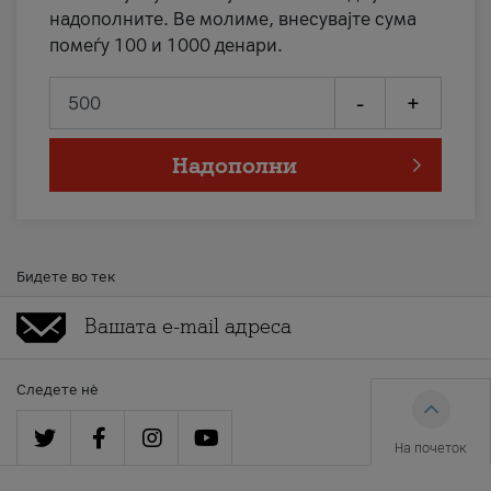
надополните. Ве молиме, внесувајте сума
помеѓу 100 и 1000 денари.
-
+
Надополни
Бидете во тек
Следете нè
На почеток