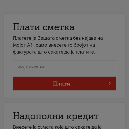
Плати сметка
Платете ја Вашата сметка без најава на
Мојот А1, само внесете го бројот на
фактурата што сакате да ја платите.
Број на сметка
Плати
Надополни кредит
Внесете ја сумата која што сакате да ја