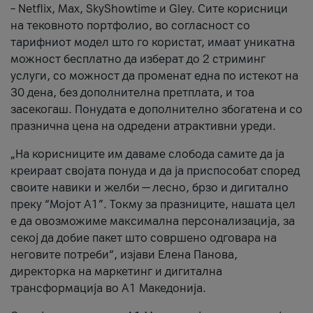
– Netflix, Max, SkyShowtime и Gley. Сите корисници
на тековното портфолио, во согласност со
тарифниот модел што го користат, имаат уникатна
можност бесплатно да изберат до 2 стриминг
услуги, со можност да променат една по истекот на
30 дена, без дополнителна претплата, и тоа
засекогаш. Понудата е дополнително збогатена и со
празнична цена на одредени атрактивни уреди.
„На корисниците им даваме слобода самите да ја
креираат својата понуда и да ја приспособат според
своите навики и желби — лесно, брзо и дигитално
преку “Мојот А1”. Токму за празниците, нашата цел
е да овозможиме максимална персонализација, за
секој да добие пакет што совршено одговара на
неговите потреби“, изјави Елена Панова,
директорка на маркетинг и дигитална
трансформација во А1 Македонија.