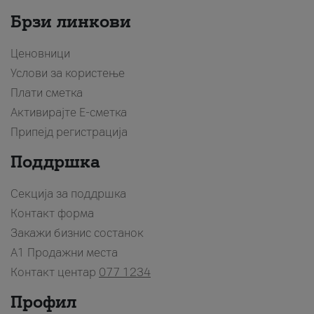
Брзи линкови
Ценовници
Услови за користење
Плати сметка
Активирајте Е-сметка
Припејд регистрација
Поддршка
Секција за поддршка
Контакт форма
Закажи бизнис состанок
A1 Продажни места
Контакт центар
077 1234
Профил