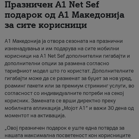
Празничен A1 Net Sеf
За нас
подарок од А1 Македонија
за сите корисници
#ПодобарОнлајн
А1 Македонија ја отвора сезоната на празнични
изненадувања и им подарува на сите мобилни
корисници на A1 Net Sef дополнителни гигабајти и
дополнителни опции за размена согласно
тарифниот модел што го користат. Дополнителните
гигабајти може да се разменат за буџет за нов уред,
роаминг пакети или за премиум стриминг услуги, во
согласност со индивидуалните потреби на секој
корисник. Замената се врши директно преку
мобилната апликација „Мојот А1“ и важи 30 дена од
моментот на активација.
„Овој празничен подарок е уште една потврда за
нашата максимална посветеност кон корисниците