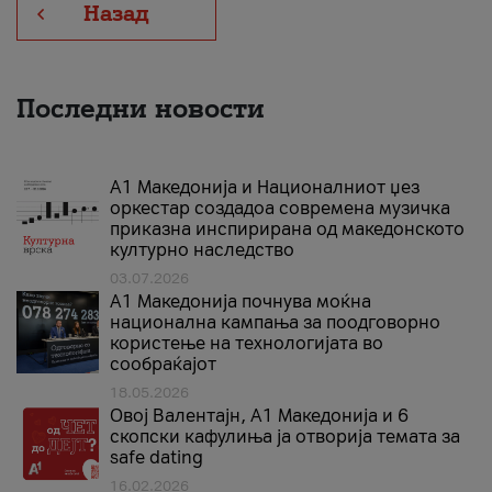
Назад
Последни новости
А1 Македонија и Националниот џез
оркестар создадоа современа музичка
приказна инспирирана од македонското
културно наследство
03.07.2026
A1 Македонија почнува моќна
национална кампања за поодговорно
користење на технологијата во
сообраќајот
18.05.2026
Овој Валентајн, A1 Македонија и 6
скопски кафулиња ја отворија темата за
safe dating
16.02.2026