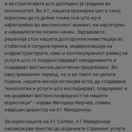
и за стратегијата што доследно ја градиме во
континуитет. Во А1, нашата примарна цел е секој
корисник да го добие токму она што му е
најпотребно во вистинскиот момент, на најсигурен
и најквалитетен можен начин. Зад ваквите
решенија стои нашата долгорочна инвестиција во
стабилна и сигурна мрежа, модернизација на
инфраструктурата, како и континуираниот развој на
услуги што го поедноставуваат секојдневието и
создаваат вистински дигитални придобивки. Во
овој празничен период, но и во текот на целата
година, нашата мисија останува иста, да создаваме
технологии и услуги што инспирираат, поврзуваат и
им додаваат вистинска вредност на нашите
корисници“ – изјави Методија Мирчев, главен
извршен директор на А1 Македонија.
За корисниците на A1 Combo, А1 Македонија
овозможува пристап до водечките стриминг услуги