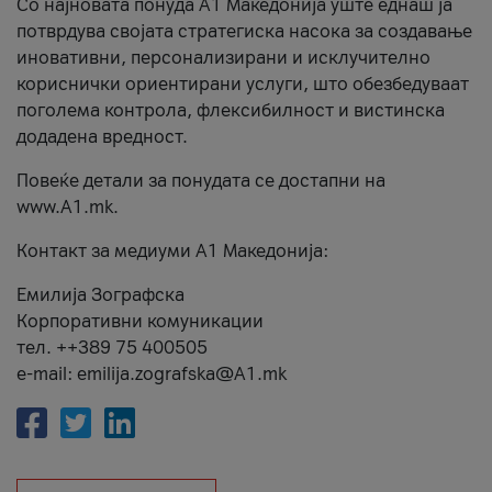
Со најновата понуда А1 Македонија уште еднаш ја
потврдува својата стратегиска насока за создавање
иновативни, персонализирани и исклучително
кориснички ориентирани услуги, што обезбедуваат
поголема контрола, флексибилност и вистинска
додадена вредност.
Повеќе детали за понудата се достапни на
www.А1.mk.
Контакт за медиуми А1 Македонија:
Емилија Зографска
Корпоративни комуникации
тел. ++389 75 400505
e-mail: emilija.zografska@A1.mk