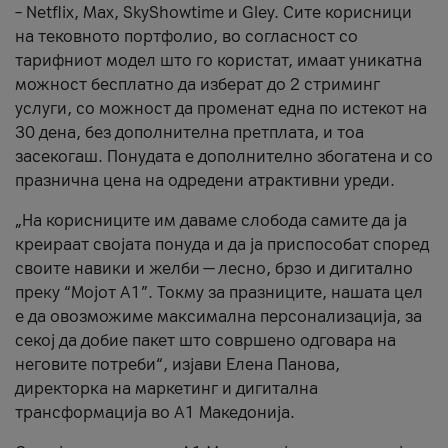
– Netflix, Max, SkyShowtime и Gley. Сите корисници
на тековното портфолио, во согласност со
тарифниот модел што го користат, имаат уникатна
можност бесплатно да изберат до 2 стриминг
услуги, со можност да променат една по истекот на
30 дена, без дополнителна претплата, и тоа
засекогаш. Понудата е дополнително збогатена и со
празнична цена на одредени атрактивни уреди.
„На корисниците им даваме слобода самите да ја
креираат својата понуда и да ја приспособат според
своите навики и желби — лесно, брзо и дигитално
преку “Мојот А1”. Токму за празниците, нашата цел
е да овозможиме максимална персонализација, за
секој да добие пакет што совршено одговара на
неговите потреби“, изјави Елена Панова,
директорка на маркетинг и дигитална
трансформација во А1 Македонија.