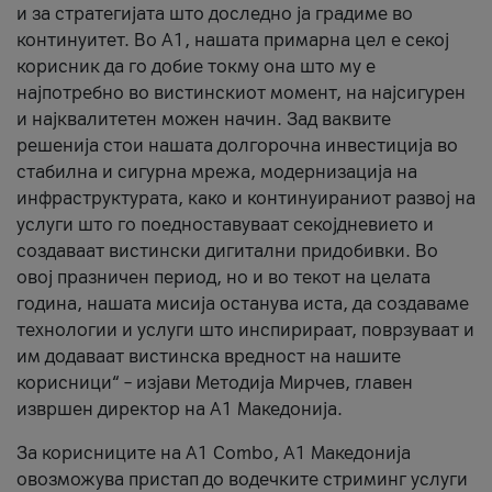
и за стратегијата што доследно ја градиме во
континуитет. Во А1, нашата примарна цел е секој
корисник да го добие токму она што му е
најпотребно во вистинскиот момент, на најсигурен
и најквалитетен можен начин. Зад ваквите
решенија стои нашата долгорочна инвестиција во
стабилна и сигурна мрежа, модернизација на
инфраструктурата, како и континуираниот развој на
услуги што го поедноставуваат секојдневието и
создаваат вистински дигитални придобивки. Во
овој празничен период, но и во текот на целата
година, нашата мисија останува иста, да создаваме
технологии и услуги што инспирираат, поврзуваат и
им додаваат вистинска вредност на нашите
корисници“ – изјави Методија Мирчев, главен
извршен директор на А1 Македонија.
За корисниците на A1 Combo, А1 Македонија
овозможува пристап до водечките стриминг услуги