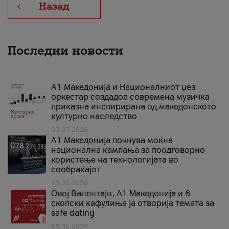
Назад
Последни новости
А1 Македонија и Националниот џез
оркестар создадоа современа музичка
приказна инспирирана од македонското
културно наследство
03.07.2026
A1 Македонија почнува моќна
национална кампања за поодговорно
користење на технологијата во
сообраќајот
18.05.2026
Овој Валентајн, A1 Македонија и 6
скопски кафулиња ја отворија темата за
safe dating
16.02.2026