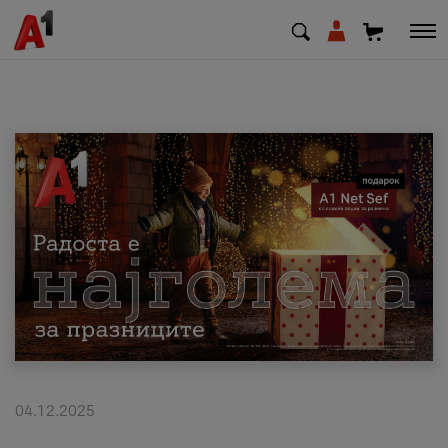
МК
EN
SQ
Приватни
Деловни
Поддршка
Надополни кредит
04.12.2025
Плати сметка