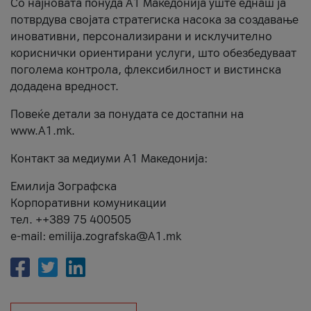
Со најновата понуда А1 Македонија уште еднаш ја
потврдува својата стратегиска насока за создавање
иновативни, персонализирани и исклучително
кориснички ориентирани услуги, што обезбедуваат
поголема контрола, флексибилност и вистинска
додадена вредност.
Повеќе детали за понудата се достапни на
www.А1.mk.
Контакт за медиуми А1 Македонија:
Емилија Зографска
Корпоративни комуникации
тел. ++389 75 400505
e-mail: emilija.zografska@A1.mk