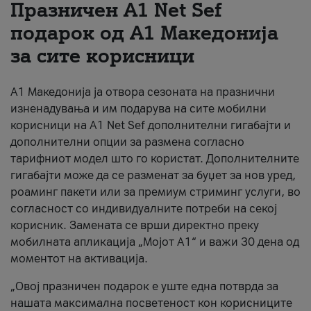
Празничен A1 Net Sеf
За нас
подарок од А1 Македонија
за сите корисници
#ПодобарОнлајн
А1 Македонија ја отвора сезоната на празнични
изненадувања и им подарува на сите мобилни
корисници на A1 Net Sef дополнителни гигабајти и
дополнителни опции за размена согласно
тарифниот модел што го користат. Дополнителните
гигабајти може да се разменат за буџет за нов уред,
роаминг пакети или за премиум стриминг услуги, во
согласност со индивидуалните потреби на секој
корисник. Замената се врши директно преку
мобилната апликација „Мојот А1“ и важи 30 дена од
моментот на активација.
„Овој празничен подарок е уште една потврда за
нашата максимална посветеност кон корисниците