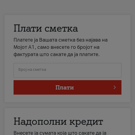
Плати сметка
Платете ја Вашата сметка без најава на
Мојот А1, само внесете го бројот на
фактурата што сакате да ја платите.
Број на сметка
Плати
Надополни кредит
Внесете ја сумата која што сакате да ја