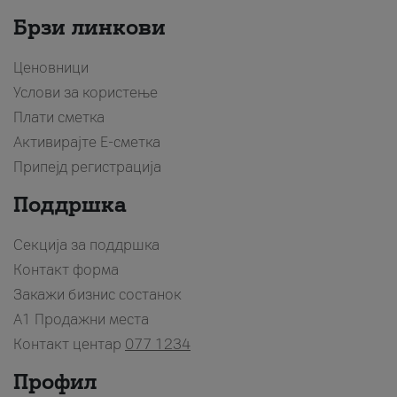
Брзи линкови
Ценовници
Услови за користење
Плати сметка
Активирајте Е-сметка
Припејд регистрација
Поддршка
Секција за поддршка
Контакт форма
Закажи бизнис состанок
A1 Продажни места
Контакт центар
077 1234
Профил