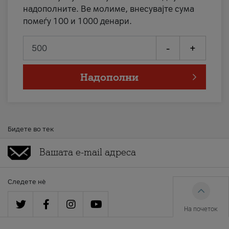
надополните. Ве молиме, внесувајте сума
помеѓу 100 и 1000 денари.
-
+
Надополни
Бидете во тек
Следете нè
На почеток