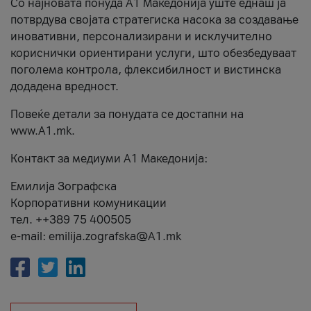
Со најновата понуда А1 Македонија уште еднаш ја
потврдува својата стратегиска насока за создавање
иновативни, персонализирани и исклучително
кориснички ориентирани услуги, што обезбедуваат
поголема контрола, флексибилност и вистинска
додадена вредност.
Повеќе детали за понудата се достапни на
www.А1.mk.
Контакт за медиуми А1 Македонија:
Емилија Зографска
Корпоративни комуникации
тел. ++389 75 400505
e-mail: emilija.zografska@A1.mk