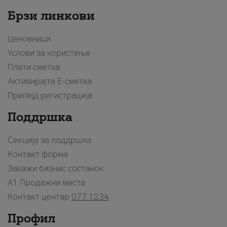
Брзи линкови
Ценовници
Услови за користење
Плати сметка
Активирајте Е-сметка
Припејд регистрација
Поддршка
Секција за поддршка
Контакт форма
Закажи бизнис состанок
A1 Продажни места
Контакт центар
077 1234
Профил