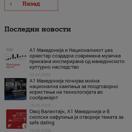
Назад
Последни новости
А1 Македонија и Националниот џез
оркестар создадоа современа музичка
приказна инспирирана од македонското
културно наследство
03.07.2026
A1 Македонија почнува моќна
национална кампања за поодговорно
користење на технологијата во
сообраќајот
18.05.2026
Овој Валентајн, A1 Македонија и 6
скопски кафулиња ја отворија темата за
safe dating
16.02.2026