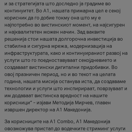
и за стратегијата што доследно ја градиме во
континуитет. Во А1, нашата примарна цел е секој
корисник да го добие токму она што му е
најпотребно во вистинскиот момент, на најсигурен
и најквалитетен можен начин. Зад ваквите
решенија стои нашата долгорочна инвестиција во
стабилна и сигурна мрежа, модернизација на
инфраструктурата, како и континуираниот развој на
услуги што го поедноставуваат секојдневието и
создаваат вистински дигитални придобивки. Во
овој празничен период, но и во текот на целата
година, нашата мисија останува иста, да создаваме
технологии и услуги што инспирираат, поврзуваат и
им додаваат вистинска вредност на нашите
корисници“ – изјави Методија Мирчев, главен
извршен директор на А1 Македонија.
За корисниците на A1 Combo, А1 Македонија
овозможува пристап до водечките стриминг услуги