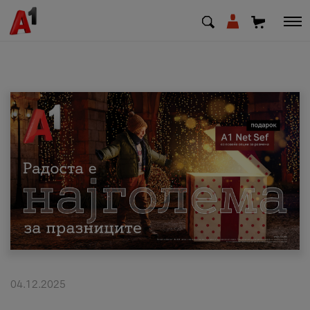
МК
EN
SQ
Приватни
Деловни
Поддршка
Надополни кредит
04.12.2025
Плати сметка