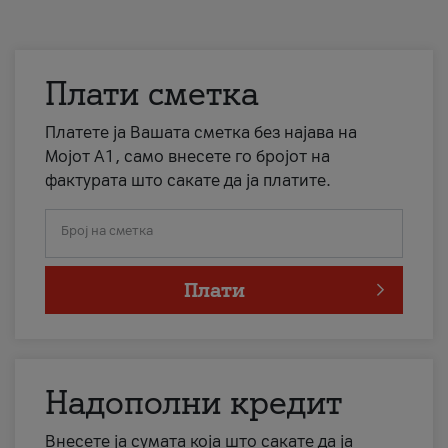
Плати сметка
Платете ја Вашата сметка без најава на
Мојот А1, само внесете го бројот на
фактурата што сакате да ја платите.
Број на сметка
Плати
Надополни кредит
Внесете ја сумата која што сакате да ја