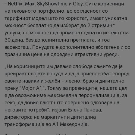
– Netflix, Max, SkyShowtime и Gley. Сите корисници
на тековното портфолио, во согласност со
тарифниот модел што го користат, имаат уникатна
можност бесплатно да изберат до 2 стриминг
услуги, со можност да променат една по истекот на
30 дена, без дополнителна претплата, и тоа
засекогаш. Понудата е дополнително збогатена и со
празнична цена на одредени атрактивни уреди.
„На корисниците им даваме слобода самите да ја
креираат својата понуда и да ја приспособат според
своите навики и желби — лесно, брзо и дигитално
преку “Мојот А1”. Токму за празниците, нашата цел
е да овозможиме максимална персонализација, за
секој да добие пакет што совршено одговара на
неговите потреби“, изјави Елена Панова,
директорка на маркетинг и дигитална
трансформација во А1 Македонија.