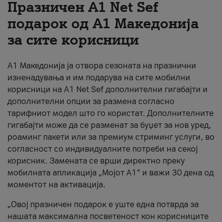
Празничен A1 Net Sеf
За нас
подарок од А1 Македонија
за сите корисници
#ПодобарОнлајн
А1 Македонија ја отвора сезоната на празнични
изненадувања и им подарува на сите мобилни
корисници на A1 Net Sef дополнителни гигабајти и
дополнителни опции за размена согласно
тарифниот модел што го користат. Дополнителните
гигабајти може да се разменат за буџет за нов уред,
роаминг пакети или за премиум стриминг услуги, во
согласност со индивидуалните потреби на секој
корисник. Замената се врши директно преку
мобилната апликација „Мојот А1“ и важи 30 дена од
моментот на активација.
„Овој празничен подарок е уште една потврда за
нашата максимална посветеност кон корисниците