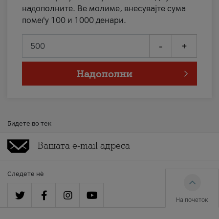
надополните. Ве молиме, внесувајте сума
помеѓу 100 и 1000 денари.
-
+
Надополни
Бидете во тек
Следете нè
На почеток