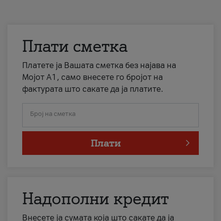
Плати сметка
Платете ја Вашата сметка без најава на
Мојот А1, само внесете го бројот на
фактурата што сакате да ја платите.
Број на сметка
Плати
Надополни кредит
Внесете ја сумата која што сакате да ја