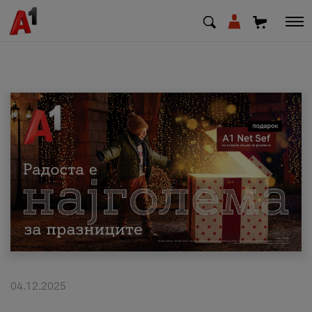
МК
EN
SQ
Приватни
Деловни
Поддршка
Надополни кредит
04.12.2025
Плати сметка