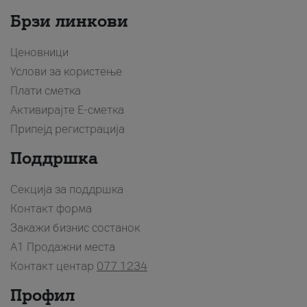
Брзи линкови
Ценовници
Услови за користење
Плати сметка
Активирајте Е-сметка
Припејд регистрација
Поддршка
Секција за поддршка
Контакт форма
Закажи бизнис состанок
A1 Продажни места
Контакт центар
077 1234
Профил