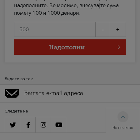
надополните. Ве молиме, внесувајте сума
помеѓу 100 и 1000 денари.
-
+
Надополни
Бидете во тек
Следете нè
На почеток