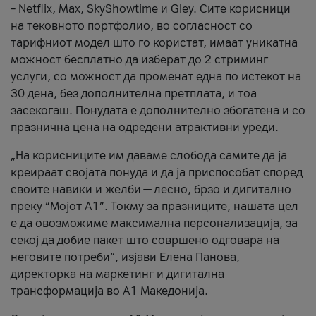
– Netflix, Max, SkyShowtime и Gley. Сите корисници
на тековното портфолио, во согласност со
тарифниот модел што го користат, имаат уникатна
можност бесплатно да изберат до 2 стриминг
услуги, со можност да променат една по истекот на
30 дена, без дополнителна претплата, и тоа
засекогаш. Понудата е дополнително збогатена и со
празнична цена на одредени атрактивни уреди.
„На корисниците им даваме слобода самите да ја
креираат својата понуда и да ја приспособат според
своите навики и желби — лесно, брзо и дигитално
преку “Мојот А1”. Токму за празниците, нашата цел
е да овозможиме максимална персонализација, за
секој да добие пакет што совршено одговара на
неговите потреби“, изјави Елена Панова,
директорка на маркетинг и дигитална
трансформација во А1 Македонија.