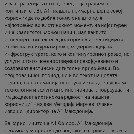
и за стратегијата што доследно ја градиме во
континуитет. Во А1, нашата примарна цел е секој
корисник да го добие токму она што му е
најпотребно во вистинскиот момент, на најсигурен
и најквалитетен можен начин. Зад ваквите
решенија стои нашата долгорочна инвестиција во
стабилна и сигурна мрежа, модернизација на
инфраструктурата, како и континуираниот развој на
услуги што го поедноставуваат секојдневието и
создаваат вистински дигитални придобивки. Во
овој празничен период, но и во текот на целата
година, нашата мисија останува иста, да создаваме
технологии и услуги што инспирираат, поврзуваат и
им додаваат вистинска вредност на нашите
корисници“ – изјави Методија Мирчев, главен
извршен директор на А1 Македонија.
За корисниците на A1 Combo, А1 Македонија
овозможува пристап до водечките стриминг услуги