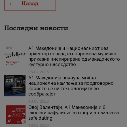
Назад
Последни новости
А1 Македонија и Националниот џез
оркестар создадоа современа музичка
приказна инспирирана од македонското
културно наследство
03.07.2026
A1 Македонија почнува моќна
национална кампања за поодговорно
користење на технологијата во
сообраќајот
18.05.2026
Овој Валентајн, A1 Македонија и 6
скопски кафулиња ја отворија темата за
safe dating
16.02.2026