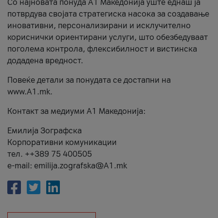
Со најновата понуда А1 Македонија уште еднаш ја
потврдува својата стратегиска насока за создавање
иновативни, персонализирани и исклучително
кориснички ориентирани услуги, што обезбедуваат
поголема контрола, флексибилност и вистинска
додадена вредност.
Повеќе детали за понудата се достапни на
www.А1.mk.
Контакт за медиуми А1 Македонија:
Емилија Зографска
Корпоративни комуникации
тел. ++389 75 400505
e-mail: emilija.zografska@A1.mk