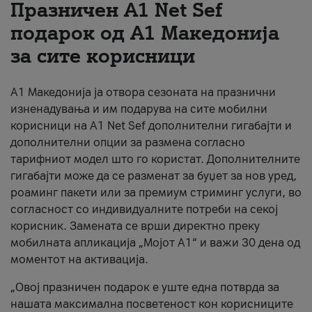
Празничен A1 Net Sеf
За нас
подарок од А1 Македонија
за сите корисници
#ПодобарОнлајн
А1 Македонија ја отвора сезоната на празнични
изненадувања и им подарува на сите мобилни
корисници на A1 Net Sef дополнителни гигабајти и
дополнителни опции за размена согласно
тарифниот модел што го користат. Дополнителните
гигабајти може да се разменат за буџет за нов уред,
роаминг пакети или за премиум стриминг услуги, во
согласност со индивидуалните потреби на секој
корисник. Замената се врши директно преку
мобилната апликација „Мојот А1“ и важи 30 дена од
моментот на активација.
„Овој празничен подарок е уште една потврда за
нашата максимална посветеност кон корисниците