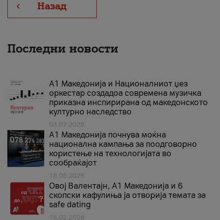
Назад
Последни новости
А1 Македонија и Националниот џез
оркестар создадоа современа музичка
приказна инспирирана од македонското
културно наследство
03.07.2026
A1 Македонија почнува моќна
национална кампања за поодговорно
користење на технологијата во
сообраќајот
18.05.2026
Овој Валентајн, A1 Македонија и 6
скопски кафулиња ја отворија темата за
safe dating
16.02.2026