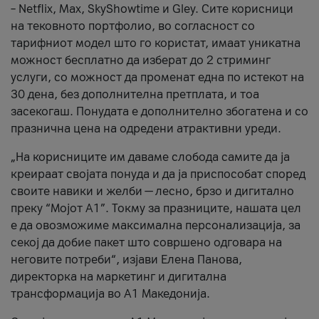
– Netflix, Max, SkyShowtime и Gley. Сите корисници
на тековното портфолио, во согласност со
тарифниот модел што го користат, имаат уникатна
можност бесплатно да изберат до 2 стриминг
услуги, со можност да променат една по истекот на
30 дена, без дополнителна претплата, и тоа
засекогаш. Понудата е дополнително збогатена и со
празнична цена на одредени атрактивни уреди.
„На корисниците им даваме слобода самите да ја
креираат својата понуда и да ја приспособат според
своите навики и желби — лесно, брзо и дигитално
преку “Мојот А1”. Токму за празниците, нашата цел
е да овозможиме максимална персонализација, за
секој да добие пакет што совршено одговара на
неговите потреби“, изјави Елена Панова,
директорка на маркетинг и дигитална
трансформација во А1 Македонија.