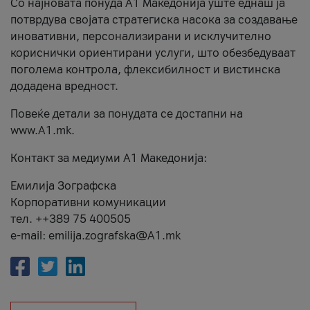
Со најновата понуда А1 Македонија уште еднаш ја
потврдува својата стратегиска насока за создавање
иновативни, персонализирани и исклучително
кориснички ориентирани услуги, што обезбедуваат
поголема контрола, флексибилност и вистинска
додадена вредност.
Повеќе детали за понудата се достапни на
www.А1.mk.
Контакт за медиуми А1 Македонија:
Емилија Зографска
Корпоративни комуникации
тел. ++389 75 400505
e-mail: emilija.zografska@A1.mk