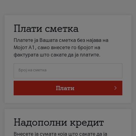
Плати сметка
Платете ја Вашата сметка без најава на
Мојот А1, само внесете го бројот на
фактурата што сакате да ја платите.
Број на сметка
Плати
Надополни кредит
Внесете ја сумата која што сакате да ја