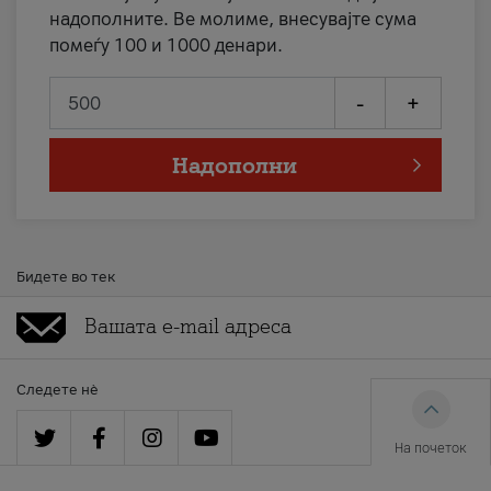
надополните. Ве молиме, внесувајте сума
помеѓу 100 и 1000 денари.
-
+
Надополни
Бидете во тек
Следете нè
На почеток