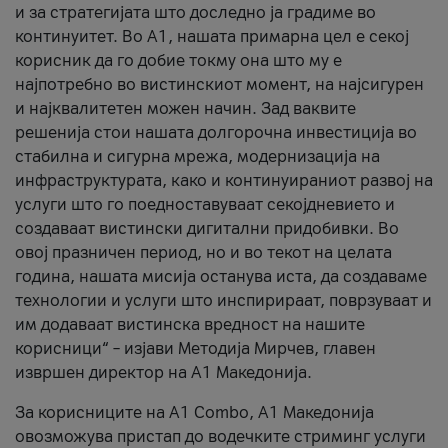
и за стратегијата што доследно ја градиме во
континуитет. Во А1, нашата примарна цел е секој
корисник да го добие токму она што му е
најпотребно во вистинскиот момент, на најсигурен
и најквалитетен можен начин. Зад ваквите
решенија стои нашата долгорочна инвестиција во
стабилна и сигурна мрежа, модернизација на
инфраструктурата, како и континуираниот развој на
услуги што го поедноставуваат секојдневието и
создаваат вистински дигитални придобивки. Во
овој празничен период, но и во текот на целата
година, нашата мисија останува иста, да создаваме
технологии и услуги што инспирираат, поврзуваат и
им додаваат вистинска вредност на нашите
корисници“ – изјави Методија Мирчев, главен
извршен директор на А1 Македонија.
За корисниците на A1 Combo, А1 Македонија
овозможува пристап до водечките стриминг услуги