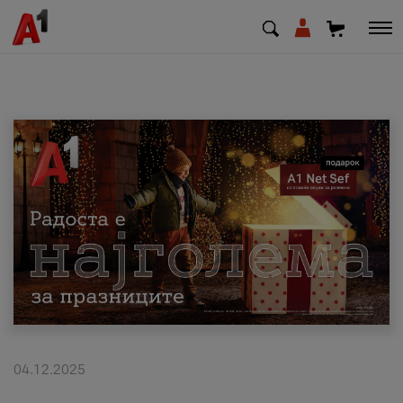
МК
EN
SQ
Приватни
Деловни
Поддршка
Надополни кредит
04.12.2025
Плати сметка