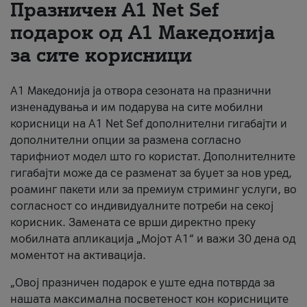
Празничен A1 Net Sеf
За нас
подарок од А1 Македонија
за сите корисници
#ПодобарОнлајн
А1 Македонија ја отвора сезоната на празнични
изненадувања и им подарува на сите мобилни
корисници на A1 Net Sef дополнителни гигабајти и
дополнителни опции за размена согласно
тарифниот модел што го користат. Дополнителните
гигабајти може да се разменат за буџет за нов уред,
роаминг пакети или за премиум стриминг услуги, во
согласност со индивидуалните потреби на секој
корисник. Замената се врши директно преку
мобилната апликација „Мојот А1“ и важи 30 дена од
моментот на активација.
„Овој празничен подарок е уште една потврда за
нашата максимална посветеност кон корисниците