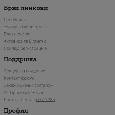
Брзи линкови
Ценовници
Услови за користење
Плати сметка
Активирајте Е-сметка
Припејд регистрација
Поддршка
Секција за поддршка
Контакт форма
Закажи бизнис состанок
A1 Продажни места
Контакт центар
077 1234
Профил