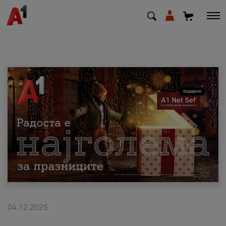
МК
EN
SQ
Приватни
Деловни
Поддршка
Надополни кредит
04.12.2025
Плати сметка