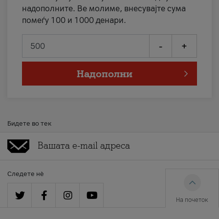
надополните. Ве молиме, внесувајте сума
помеѓу 100 и 1000 денари.
-
+
Надополни
Бидете во тек
Следете нè
На почеток