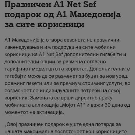
Празничен A1 Net Sеf
За нас
подарок од А1 Македонија
за сите корисници
#ПодобарОнлајн
А1 Македонија ја отвора сезоната на празнични
изненадувања и им подарува на сите мобилни
корисници на A1 Net Sef дополнителни гигабајти и
дополнителни опции за размена согласно
тарифниот модел што го користат. Дополнителните
гигабајти може да се разменат за буџет за нов уред,
роаминг пакети или за премиум стриминг услуги, во
согласност со индивидуалните потреби на секој
корисник. Замената се врши директно преку
мобилната апликација „Мојот А1“ и важи 30 дена од
моментот на активација.
„Овој празничен подарок е уште една потврда за
нашата максимална посветеност кон корисниците