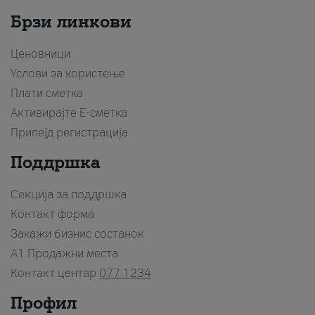
Брзи линкови
Ценовници
Услови за користење
Плати сметка
Активирајте Е-сметка
Припејд регистрација
Поддршка
Секција за поддршка
Контакт форма
Закажи бизнис состанок
A1 Продажни места
Контакт центар
077 1234
Профил