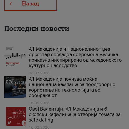
Назад
Последни новости
А1 Македонија и Националниот џез
оркестар создадоа современа музичка
приказна инспирирана од македонското
културно наследство
03.07.2026
A1 Македонија почнува моќна
национална кампања за поодговорно
користење на технологијата во
сообраќајот
18.05.2026
Овој Валентајн, A1 Македонија и 6
скопски кафулиња ја отворија темата за
safe dating
16.02.2026