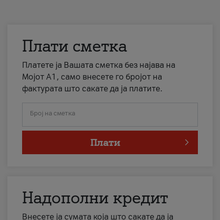
Плати сметка
Платете ја Вашата сметка без најава на
Мојот А1, само внесете го бројот на
фактурата што сакате да ја платите.
Број на сметка
Плати
Надополни кредит
Внесете ја сумата која што сакате да ја