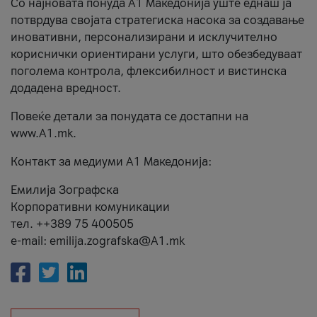
Со најновата понуда А1 Македонија уште еднаш ја
потврдува својата стратегиска насока за создавање
иновативни, персонализирани и исклучително
кориснички ориентирани услуги, што обезбедуваат
поголема контрола, флексибилност и вистинска
додадена вредност.
Повеќе детали за понудата се достапни на
www.А1.mk.
Контакт за медиуми А1 Македонија:
Емилија Зографска
Корпоративни комуникации
тел. ++389 75 400505
e-mail: emilija.zografska@A1.mk