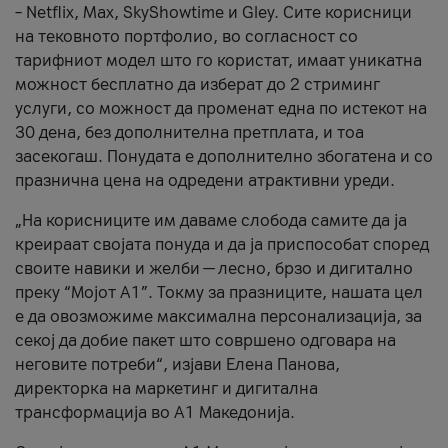
– Netflix, Max, SkyShowtime и Gley. Сите корисници
на тековното портфолио, во согласност со
тарифниот модел што го користат, имаат уникатна
можност бесплатно да изберат до 2 стриминг
услуги, со можност да променат една по истекот на
30 дена, без дополнителна претплата, и тоа
засекогаш. Понудата е дополнително збогатена и со
празнична цена на одредени атрактивни уреди.
„На корисниците им даваме слобода самите да ја
креираат својата понуда и да ја приспособат според
своите навики и желби — лесно, брзо и дигитално
преку “Мојот А1”. Токму за празниците, нашата цел
е да овозможиме максимална персонализација, за
секој да добие пакет што совршено одговара на
неговите потреби“, изјави Елена Панова,
директорка на маркетинг и дигитална
трансформација во А1 Македонија.