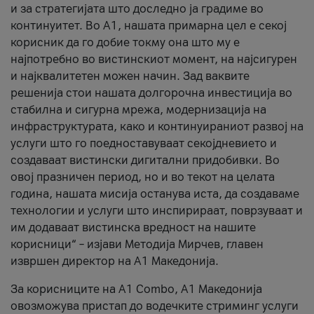
и за стратегијата што доследно ја градиме во
континуитет. Во А1, нашата примарна цел е секој
корисник да го добие токму она што му е
најпотребно во вистинскиот момент, на најсигурен
и најквалитетен можен начин. Зад ваквите
решенија стои нашата долгорочна инвестиција во
стабилна и сигурна мрежа, модернизација на
инфраструктурата, како и континуираниот развој на
услуги што го поедноставуваат секојдневието и
создаваат вистински дигитални придобивки. Во
овој празничен период, но и во текот на целата
година, нашата мисија останува иста, да создаваме
технологии и услуги што инспирираат, поврзуваат и
им додаваат вистинска вредност на нашите
корисници“ – изјави Методија Мирчев, главен
извршен директор на А1 Македонија.
За корисниците на A1 Combo, А1 Македонија
овозможува пристап до водечките стриминг услуги