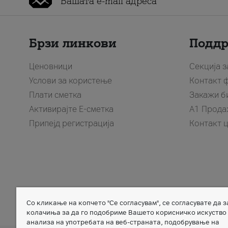
Брзи линкови
Подд
Ценовници
Секција 
Услови за користење
Контакт 
Плати сметка
Закажи б
Активирајте Е-сметка
A1 Прода
Припејд регистрација
Контакт 
Со кликање на копчето "Се согласувам", се согласувате да 
Member of
колачиња за да го подобриме Вашето корисничко искуство
анализа на употребата на веб-страната, подобрување на