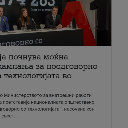
ја почнува моќна
кампања за поодговорно
 технологијата во
со Министерството за внатрешни работи
ја претставија националната општествено
говорно со технологијата“, насочена кон
свест...