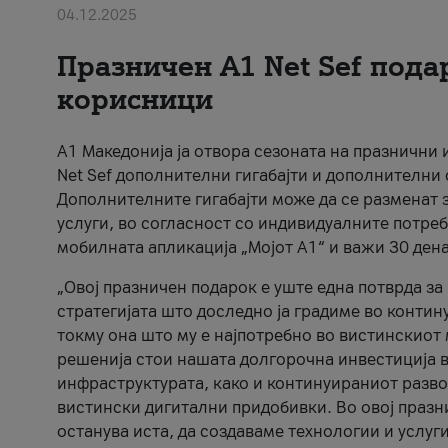
04.12.2025
Празничен A1 Net Sеf пода
корисници
А1 Македонија ја отвора сезоната на празнични
Net Sef дополнителни гигабајти и дополнителни
Дополнителните гигабајти може да се разменат з
услуги, во согласност со индивидуалните потреб
мобилната апликација „Мојот А1“ и важи 30 дена
„Овој празничен подарок е уште една потврда з
стратегијата што доследно ја градиме во контину
токму она што му е најпотребно во вистинскиот 
решенија стои нашата долгорочна инвестиција в
инфраструктурата, како и континуираниот развој
вистински дигитални придобивки. Во овој празни
останува иста, да создаваме технологии и услуг