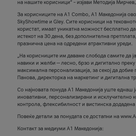
на нашите корисници“ – изјави Методија Мирчев
За корисниците на A1 Combo, А1 Македонија овоз
SkyShowtime и Gley. Сите корисници на тековно
користат, имаат уникатна можност бесплатно да 
истекот на 30 дена, без дополнителна претплата
празнична цена на одредени атрактивни уреди.
„На корисниците им даваме слобода самите да ја
навики и желби — лесно, брзо и дигитално преку
максимална персонализација, за секој да добие 
Панова, директорка на маркетинг и дигитална т
Со најновата понуда А1 Македонија уште еднаш ј
иновативни, персонализирани и исклучително к
контрола, флексибилност и вистинска додадена
Повеќе детали за понудата се достапни на www.А
Контакт за медиуми А1 Македонија: