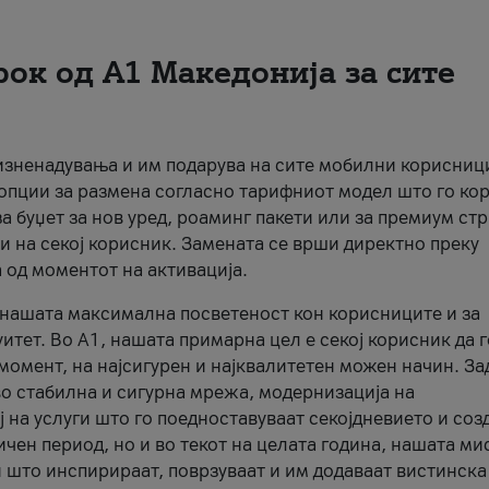
рок од А1 Македонија за сите
 изненадувања и им подарува на сите мобилни корисниц
 опции за размена согласно тарифниот модел што го кор
а буџет за нов уред, роаминг пакети или за премиум ст
и на секој корисник. Замената се врши директно преку
 од моментот на активација.
а нашата максимална посветеност кон корисниците и за
итет. Во А1, нашата примарна цел е секој корисник да 
момент, на најсигурен и најквалитетен можен начин. За
о стабилна и сигурна мрежа, модернизација на
 на услуги што го поедноставуваат секојдневието и соз
чен период, но и во текот на целата година, нашата ми
и што инспирираат, поврзуваат и им додаваат вистинска