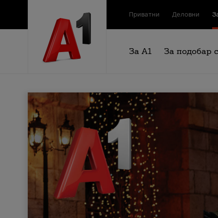
Приватни
Деловни
З
За А1
За подобар 