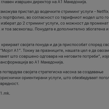
, главен извршен директор на А1 Македонија.
можува пристап до водечките стриминг услуги – Netflix
то портфолио, во согласност со тарифниот модел што го
изберат до 2 стриминг услуги, со можност да променат
, и тоа засекогаш. Понудата е дополнително збогатена и
 креираат својата понуда и да ја приспособат според св
 “Мојот А1”. Токму за празниците, нашата цел е да ово
пакет што совршено одговара на неговите потреби“, изј
рансформација во А1 Македонија.
а потврдува својата стратегиска насока за создавање
ориснички ориентирани услуги, што обезбедуваат пого
 вредност.
1.mk.