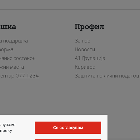
ршка
Профил
за поддршка
За нас
форма
Новости
изнис состанок
А1 Групација
жни места
Кариера
центар
077 1234
Заштита на лични податоц
зачуваме
Се согласувам
 преку