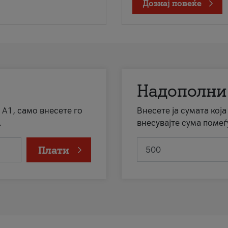
Дознај повеќе
Надополни
 А1, само внесете го
Внесете ја сумата кој
.
внесувајте сума помеѓ
Плати