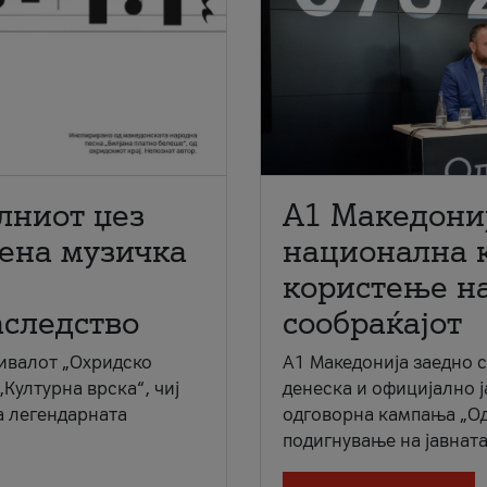
лниот џез
A1 Македони
мена музичка
национална 
користење на
аследство
сообраќајот
ивалот „Охридско
A1 Македонија заедно 
„Културна врска“, чиј
денеска и официјално 
а легендарната
одговорна кампања „Од
подигнување на јавната 