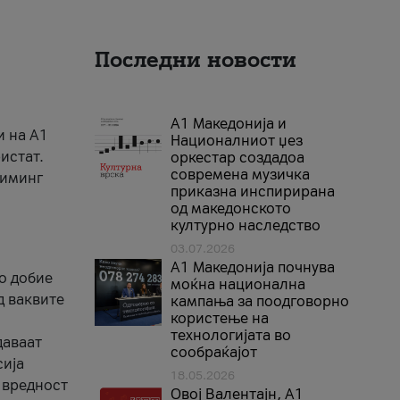
Последни новости
А1 Македонија и
и на A1
Националниот џез
истат.
оркестар создадоа
современа музичка
риминг
приказна инспирирана
од македонското
културно наследство
03.07.2026
A1 Македонија почнува
го добие
моќна национална
д ваквите
кампања за поодговорно
користење на
технологијата во
даваат
сообраќајот
сија
18.05.2026
 вредност
Овој Валентајн, A1