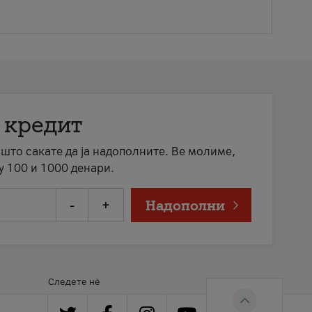
 кредит
а што сакате да ја надополните. Ве молиме,
у 100 и 1000 денари.
-
+
Надополни
Следете нè