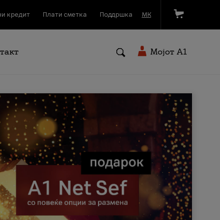
и кредит
Плати сметка
Поддршка
МК
такт
Мојот A1