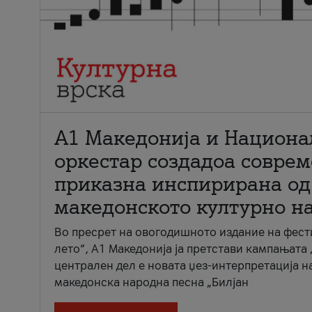
А1 Македонија и Национа
оркестар создадоа совре
приказна инспирирана од
македонското културно н
Во пресрет на овогодишното издание на фест
лето“, А1 Македонија ја претстави кампањата 
централен дел е новата џез-интерпретација н
македонска народна песна „Билјан