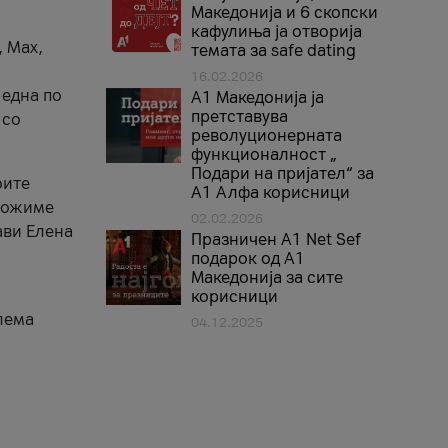
Македонија и 6 скопски
кафулиња ја отворија
, Max,
темата за safe dating
16.02.2026
 една по
А1 Македонија ја
претставува
 со
револуционерната
функционалност „
Подари на пријател“ за
оите
А1 Алфа корисници
зможиме
02.02.2026
ави Елена
Празничен A1 Net Sеf
подарок од А1
Македонија за сите
корисници
лема
04.12.2025