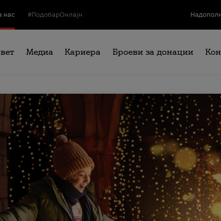
а нас
#ПодобарОнлајн
Надополн
свет
Медиа
Кариера
Броеви за донации
Кон