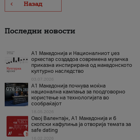
Назад
Последни новости
А1 Македонија и Националниот џез
оркестар создадоа современа музичка
приказна инспирирана од македонското
културно наследство
03.07.2026
A1 Македонија почнува моќна
национална кампања за поодговорно
користење на технологијата во
сообраќајот
18.05.2026
Овој Валентајн, A1 Македонија и 6
скопски кафулиња ја отворија темата за
safe dating
16.02.2026