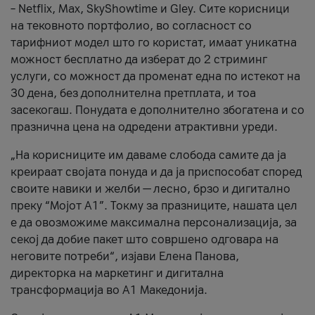
– Netflix, Max, SkyShowtime и Gley. Сите корисници
на тековното портфолио, во согласност со
тарифниот модел што го користат, имаат уникатна
можност бесплатно да изберат до 2 стриминг
услуги, со можност да променат една по истекот на
30 дена, без дополнителна претплата, и тоа
засекогаш. Понудата е дополнително збогатена и со
празнична цена на одредени атрактивни уреди.
„На корисниците им даваме слобода самите да ја
креираат својата понуда и да ја приспособат според
своите навики и желби — лесно, брзо и дигитално
преку “Мојот А1”. Токму за празниците, нашата цел
е да овозможиме максимална персонализација, за
секој да добие пакет што совршено одговара на
неговите потреби“, изјави Елена Панова,
директорка на маркетинг и дигитална
трансформација во А1 Македонија.