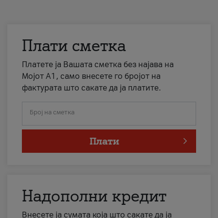
Плати сметка
Платете ја Вашата сметка без најава на
Мојот А1, само внесете го бројот на
фактурата што сакате да ја платите.
Број на сметка
Плати
Надополни кредит
Внесете ја сумата која што сакате да ја