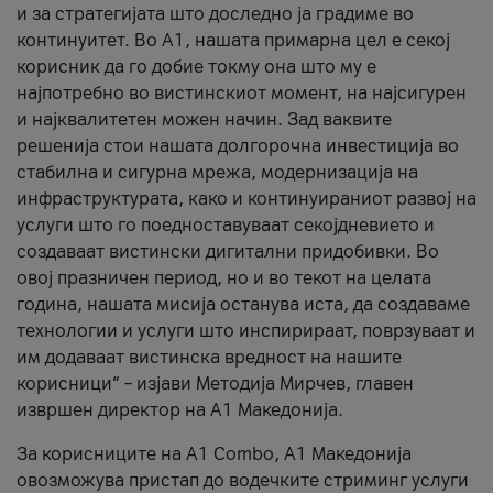
и за стратегијата што доследно ја градиме во
континуитет. Во А1, нашата примарна цел е секој
корисник да го добие токму она што му е
најпотребно во вистинскиот момент, на најсигурен
и најквалитетен можен начин. Зад ваквите
решенија стои нашата долгорочна инвестиција во
стабилна и сигурна мрежа, модернизација на
инфраструктурата, како и континуираниот развој на
услуги што го поедноставуваат секојдневието и
создаваат вистински дигитални придобивки. Во
овој празничен период, но и во текот на целата
година, нашата мисија останува иста, да создаваме
технологии и услуги што инспирираат, поврзуваат и
им додаваат вистинска вредност на нашите
корисници“ – изјави Методија Мирчев, главен
извршен директор на А1 Македонија.
За корисниците на A1 Combo, А1 Македонија
овозможува пристап до водечките стриминг услуги