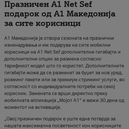
Празничен A1 Net Sеf
За нас
подарок од А1 Македонија
за сите корисници
#ПодобарОнлајн
А1 Македонија ја отвора сезоната на празнични
изненадувања и им подарува на сите мобилни
корисници на A1 Net Sef дополнителни гигабајти и
дополнителни опции за размена согласно
тарифниот модел што го користат. Дополнителните
гигабајти може да се разменат за буџет за нов уред,
роаминг пакети или за премиум стриминг услуги, во
согласност со индивидуалните потреби на секој
корисник. Замената се врши директно преку
мобилната апликација „Мојот А1“ и важи 30 дена од
моментот на активација.
„Овој празничен подарок е уште една потврда за
нашата максимална посветеност кон корисниците