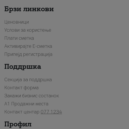
Брзи линкови
Ценовници
Услови за користење
Плати сметка
Активирајте Е-сметка
Припејд регистрација
Поддршка
Секција за поддршка
Контакт форма
Закажи бизнис состанок
A1 Продажни места
Контакт центар
077 1234
Профил