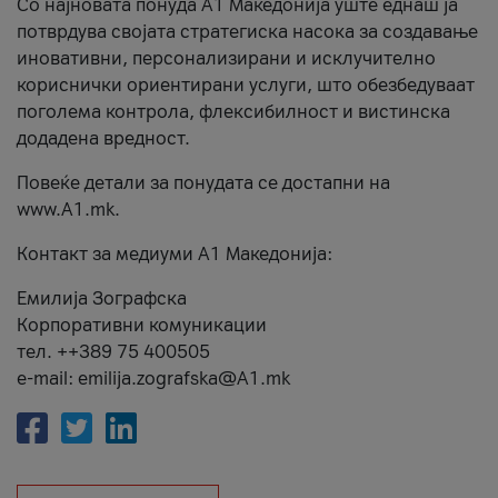
Со најновата понуда А1 Македонија уште еднаш ја
потврдува својата стратегиска насока за создавање
иновативни, персонализирани и исклучително
кориснички ориентирани услуги, што обезбедуваат
поголема контрола, флексибилност и вистинска
додадена вредност.
Повеќе детали за понудата се достапни на
www.А1.mk.
Контакт за медиуми А1 Македонија:
Емилија Зографска
Корпоративни комуникации
тел. ++389 75 400505
e-mail: emilija.zografska@A1.mk