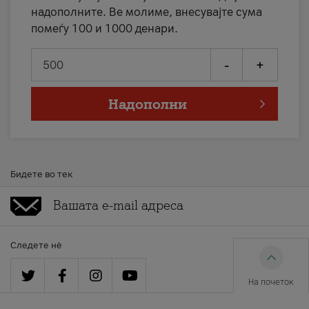
надополните. Ве молиме, внесувајте сума
помеѓу 100 и 1000 денари.
-
+
Надополни
Бидете во тек
Следете нè
На почеток