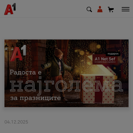
МК
EN
SQ
Приватни
Деловни
Поддршка
Надополни кредит
04.12.2025
Плати сметка